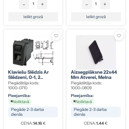
-
+
-
+
Ielikt grozā
Ielikt grozā
Klaviešu Slēdzis Ar
Aizsegplāksne 22x44
Slēdzeni, 0-1, 2
Mm Atverei, Melna
Kontakti, C
Piegādātāja kods:
Piegādātāja kods:
Blāva/spilgta Gaisma
1000-0710
1000-0809
Pieejamība:
Pieejamība:
Noliktavā
Noliktavā
Piegāde 2–3 darba
Piegāde 2–3 darba
dienās
dienās
CENA:
14.16
€
CENA:
1.44
€