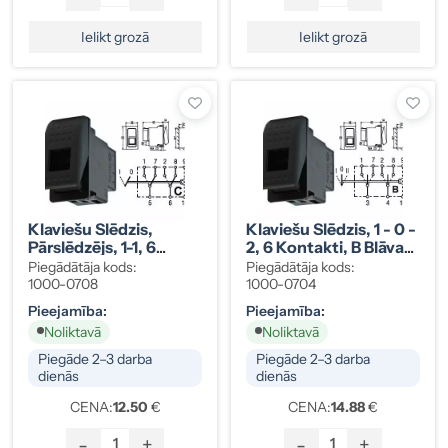
Ielikt grozā
Ielikt grozā
Klaviešu Slēdzis,
Klaviešu Slēdzis, 1 - 0 -
Pārslēdzējs, 1-1, 6
2, 6 Kontakti, B Blāva
Kontakti, C
Gaisma, Ar Spuldzi
Piegādātāja kods:
Piegādātāja kods:
Blāva/spilgta Gaisma,
24V
1000-0708
1000-0704
Ar Spuldzi 24V
Pieejamība:
Pieejamība:
Noliktavā
Noliktavā
Piegāde 2–3 darba
Piegāde 2–3 darba
dienās
dienās
CENA:
12.50
€
CENA:
14.88
€
-
+
-
+