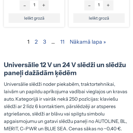
-
+
-
+
Ielikt grozā
Ielikt grozā
1
2
3
…
11
Nākamā lapa »
Universālie 12 V un 24 V slēdži un slēdžu
paneļi dažādām ķēdēm
Universālie slēdži noder piekabēm, traktortehnikai,
laivām un papildu aprīkojuma vadībai vieglajos un kravas
auto. Kategorijā ir vairāk nekā 250 pozīcijas: klaviešu
slēdži ar 2 līdz 6 kontaktiem, pārslēdzēji ar atsperes
atgriešanos, slēdži ar blāvu vai spilgtu simbolu
apgaismojumu un gatavi slēdžu paneļi no AUTOLINE, BL,
MERIT, C-PWR un BLUE SEA. Cenas sākas no ~0,40 €.