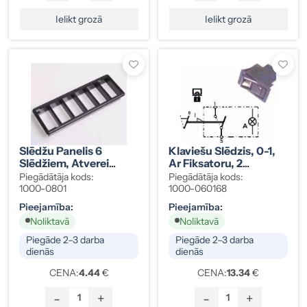
Ielikt grozā
Ielikt grozā
Slēdžu Panelis 6
Klaviešu Slēdzis, 0-1,
Slēdžiem, Atverei
Ar Fiksatoru, 2
156x48 Mm
Kontakti, Spilgts
Piegādātāja kods:
Piegādātāja kods:
Apgaismojums
1000-0801
1000-060168
Pieejamība:
Pieejamība:
Noliktavā
Noliktavā
Piegāde 2–3 darba
Piegāde 2–3 darba
dienās
dienās
CENA:
4.44
€
CENA:
13.34
€
-
+
-
+