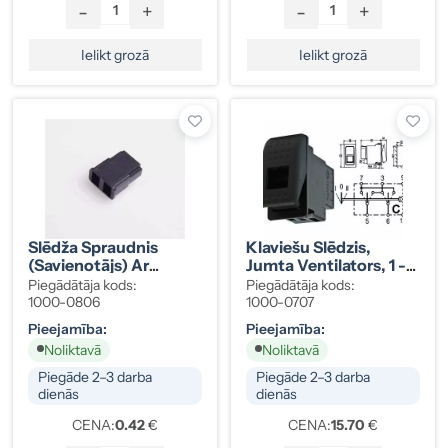
-
+
-
+
Ielikt grozā
Ielikt grozā
Slēdža Spraudnis
Klaviešu Slēdzis,
(savienotājs) Ar
Jumta Ventilators, 1 -
Kontrollampiņu, 2 Poli
0 - 2, Maina Polaritāti,
Piegādātāja kods:
Piegādātāja kods:
4 Kontakti, B
1000-0806
1000-0707
Blāva/spilgta Gaisma
Pieejamība:
Pieejamība:
Noliktavā
Noliktavā
Piegāde 2–3 darba
Piegāde 2–3 darba
dienās
dienās
CENA:
0.42
€
CENA:
15.70
€