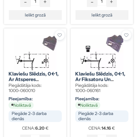
-
+
-
+
Ielikt grozā
Ielikt grozā
Klaviešu Slēdzis, 0<-1,
Klaviešu Slēdzis, 0<-1,
Ar Atsperes
Ar Fiksatoru Un
Atgriešanu, 2
Atsperes Atgriešanu, 2
Piegādātāja kods:
Piegādātāja kods:
Kontakti, Blāvs
Kontakti, Spilgts
1000-060010
1000-060161
Apgaismojums
Apgaismojums
Pieejamība:
Pieejamība:
Noliktavā
Noliktavā
Piegāde 2–3 darba
Piegāde 2–3 darba
dienās
dienās
CENA:
6.20
€
CENA:
14.16
€