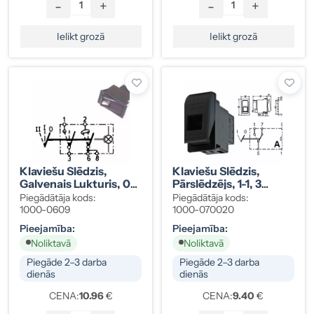
-
+
-
+
Ielikt grozā
Ielikt grozā
Klaviešu Slēdzis,
Klaviešu Slēdzis,
Galvenais Lukturis, 0-
Pārslēdzējs, 1-1, 3
1-2, 5 Kontakti
Kontakti, A Spilgta
Piegādātāja kods:
Piegādātāja kods:
Gaisma
1000-0609
1000-070020
Pieejamība:
Pieejamība:
Noliktavā
Noliktavā
Piegāde 2–3 darba
Piegāde 2–3 darba
dienās
dienās
CENA:
10.96
€
CENA:
9.40
€