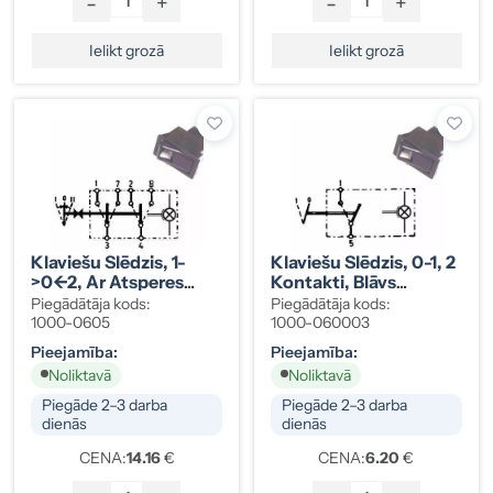
-
+
-
+
Ielikt grozā
Ielikt grozā
Klaviešu Slēdzis, 1-
Klaviešu Slēdzis, 0-1, 2
>0<-2, Ar Atsperes
Kontakti, Blāvs
Atgriešanu, Vecā
Apgaismojums
Piegādātāja kods:
Piegādātāja kods:
Sērija, 6 Kontakti,
1000-0605
1000-060003
Blāvs/spilgts
Pieejamība:
Pieejamība:
Apgaismojums
Noliktavā
Noliktavā
Piegāde 2–3 darba
Piegāde 2–3 darba
dienās
dienās
CENA:
14.16
€
CENA:
6.20
€