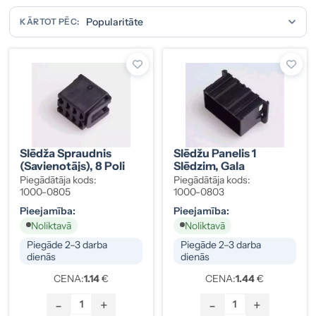
KĀRTOT PĒC:
Slēdža Spraudnis
Slēdžu Panelis 1
(savienotājs), 8 Poli
Slēdzim, Gala
Piegādātāja kods:
Piegādātāja kods:
1000-0805
1000-0803
Pieejamība:
Pieejamība:
Noliktavā
Noliktavā
Piegāde 2–3 darba
Piegāde 2–3 darba
dienās
dienās
CENA:
1.14
€
CENA:
1.44
€
-
+
-
+