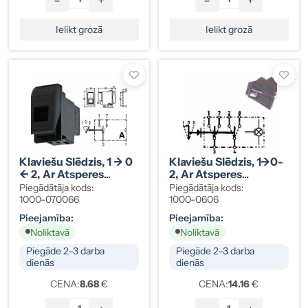
Ielikt grozā
Ielikt grozā
Klaviešu Slēdzis, 1 -> 0
Klaviešu Slēdzis, 1->0-
<- 2, Ar Atsperes
2, Ar Atsperes
Atgriešanu, 3
Atgriešanu, Vecā
Piegādātāja kods:
Piegādātāja kods:
Kontakti, A Spilgta
Sērija, 6 Kontakti,
1000-070066
1000-0606
Gaisma
Blāvs/spilgts
Pieejamība:
Pieejamība:
Apgaismojums
Noliktavā
Noliktavā
Piegāde 2–3 darba
Piegāde 2–3 darba
dienās
dienās
CENA:
8.68
€
CENA:
14.16
€