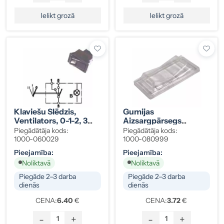
Ielikt grozā
Ielikt grozā
Klaviešu Slēdzis,
Gumijas
Ventilators, 0-1-2, 3
Aizsargpārsegs
Kontakti, Blāvs
Slēdzim
Piegādātāja kods:
Piegādātāja kods:
Apgaismojums
1000-060029
1000-080999
Pieejamība:
Pieejamība:
Noliktavā
Noliktavā
Piegāde 2–3 darba
Piegāde 2–3 darba
dienās
dienās
CENA:
6.40
€
CENA:
3.72
€
-
+
-
+