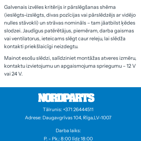
Galvenais izvēles kritērijs ir pārslēgšanas shēma
(ieslēgts-izslēgts, divas pozīcijas vai pārslēdzējs ar vidējo
nulles stāvokli) un strāvas nomināls – tam jāatbilst ķēdes
slodzei. Jaudīgus patērētājus, piemēram, darba gaismas
vai ventilatorus, ieteicams slēgt caur releju, lai slēdža
kontakti priekšlaicīgi neizdegtu.
Mainot esošu slēdzi, salīdziniet montāžas atveres izmēru,
kontaktu izvietojumu un apgaismojuma spriegumu – 12 V
vai 24 V.
Tālrunis: +371 26444511
Adrese: Daugavgrīvas 104, Rīga,LV-1007
Darba laiks:
P. - Pk.: 8:00 līdz 18:00