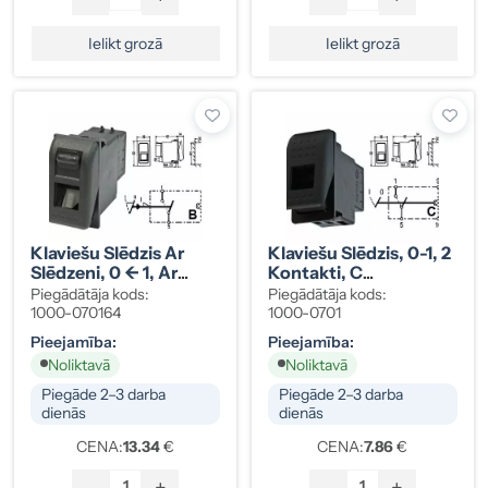
Ielikt grozā
Ielikt grozā
Klaviešu Slēdzis Ar
Klaviešu Slēdzis, 0-1, 2
Slēdzeni, 0 <- 1, Ar
Kontakti, C
Atsperes Atgriešanu, 2
Blāva/spilgta Gaisma
Piegādātāja kods:
Piegādātāja kods:
Kontakti, B Blāva
1000-070164
1000-0701
Gaisma
Pieejamība:
Pieejamība:
Noliktavā
Noliktavā
Piegāde 2–3 darba
Piegāde 2–3 darba
dienās
dienās
CENA:
13.34
€
CENA:
7.86
€
-
+
-
+