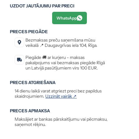
UZDOT JAUTĀJUMU PAR PRECI
WhatsApp
PRECES PIEGĀDE
Bezmaksas preču saņemšana mūsu
veikalā 📍 Daugavgrīvas iela 104, Rīga.
Piegāde 🚚 ar kurjeru - maksas
pakalpojums vai bezmaksas piegāde Rīgā
un Latvijā pasūtījumiem virs 100 EUR.
PRECES ATGRIEŠANA
14 dienu laikā varat atgriezt preci bez papildus
skaidrojumiem.
Uzzināt vairāk ↗
PRECES APMAKSA
Maksājiet ar bankas pārskaitījumu vai pēcmaksu,
saņemot rēķinu.