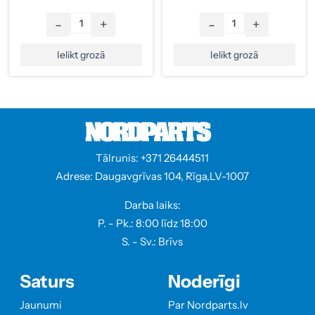
-
+
-
+
Ielikt grozā
Ielikt grozā
Tālrunis: +371 26444511
Adrese: Daugavgrīvas 104, Rīga,LV-1007
Darba laiks:
P. - Pk.: 8:00 līdz 18:00
S. - Sv.: Brīvs
Saturs
Noderīgi
Jaunumi
Par Nordparts.lv