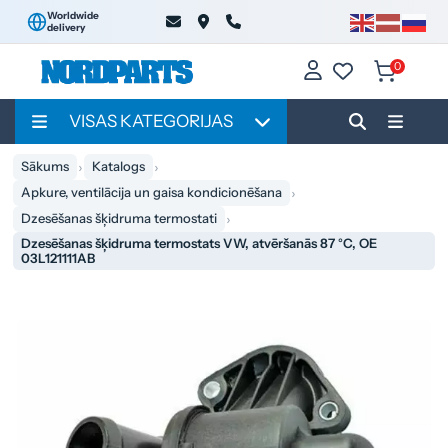
Worldwide
delivery
0
VISAS KATEGORIJAS
Sākums
Katalogs
Apkure, ventilācija un gaisa kondicionēšana
Dzesēšanas šķidruma termostati
Dzesēšanas šķidruma termostats VW, atvēršanās 87 °C, OE
03L121111AB