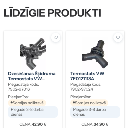
LĪDZĪGIE PRODUKTI
Dzesēšanas Šķidruma
Termostats VW
Termostats VW
7E0121113A
Transporter,
Piegādātāja kods:
Piegādātāja kods:
Atvēršanās 87 °C, OE
7902-97016
7902-97024
03L121111AF
Pieejamība:
Pieejamība:
Somijas noliktavā
Somijas noliktavā
Piegāde 3–8 darba
Piegāde 3–8 darba
dienās
dienās
CENA:
42.90
€
CENA:
34.90
€