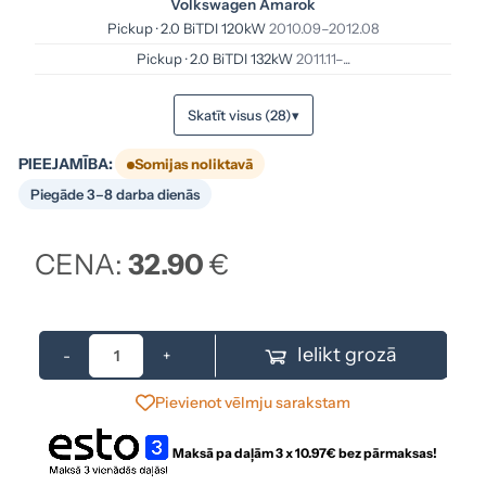
Volkswagen Amarok
Pickup · 2.0 BiTDI 120kW
2010.09–2012.08
Pickup · 2.0 BiTDI 132kW
2011.11–...
Skatīt visus (28)
▾
PIEEJAMĪBA:
Somijas noliktavā
Piegāde 3–8 darba dienās
CENA:
32.90
€
Ielikt grozā
-
+
Pievienot vēlmju sarakstam
Maksā pa daļām 3 x
10.97
€ bez pārmaksas!