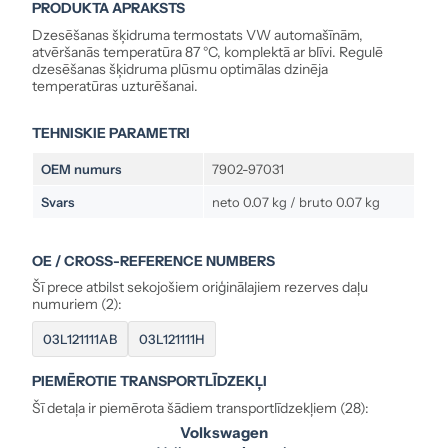
PRODUKTA APRAKSTS
Dzesēšanas šķidruma termostats VW automašīnām,
atvēršanās temperatūra 87 °C, komplektā ar blīvi. Regulē
dzesēšanas šķidruma plūsmu optimālas dzinēja
temperatūras uzturēšanai.
TEHNISKIE PARAMETRI
OEM numurs
7902-97031
Svars
neto 0.07 kg / bruto 0.07 kg
OE / CROSS-REFERENCE NUMBERS
Šī prece atbilst sekojošiem oriģinālajiem rezerves daļu
numuriem (2):
03L121111AB
03L121111H
PIEMĒROTIE TRANSPORTLĪDZEKĻI
Šī detaļa ir piemērota šādiem transportlīdzekļiem (28):
Volkswagen