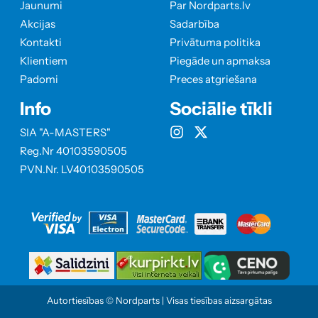
Jaunumi
Par Nordparts.lv
Akcijas
Sadarbība
Kontakti
Privātuma politika
Klientiem
Piegāde un apmaksa
Padomi
Preces atgriešana
Info
Sociālie tīkli
SIA "A-MASTERS"
Reg.Nr 40103590505
PVN.Nr. LV40103590505
Autortiesības © Nordparts | Visas tiesības aizsargātas