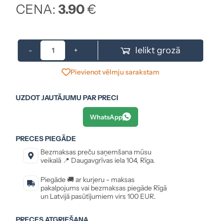
CENA:
3.90
€
Ielikt grozā
-
+
Pievienot vēlmju sarakstam
UZDOT JAUTĀJUMU PAR PRECI
WhatsApp
PRECES PIEGĀDE
Bezmaksas preču saņemšana mūsu
veikalā 📍 Daugavgrīvas iela 104, Rīga.
Piegāde 🚚 ar kurjeru - maksas
pakalpojums vai bezmaksas piegāde Rīgā
un Latvijā pasūtījumiem virs 100 EUR.
PRECES ATGRIEŠANA