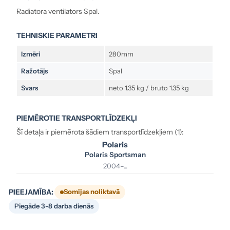
Radiatora ventilators Spal.
TEHNISKIE PARAMETRI
Izmēri
280mm
Ražotājs
Spal
Svars
neto 1.35 kg / bruto 1.35 kg
PIEMĒROTIE TRANSPORTLĪDZEKĻI
Šī detaļa ir piemērota šādiem transportlīdzekļiem (1):
Polaris
Polaris Sportsman
2004–...
PIEEJAMĪBA:
Somijas noliktavā
Piegāde 3-8 darba dienās