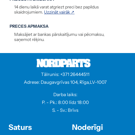
14 dienu laikā varat atgriezt preci bez papildus
skaidrojumiem.
Uzzināt vairāk ↗
PRECES APMAKSA
Maksājiet ar bankas pārskaitījumu vai pēcmaksu,
saņemot rēķinu.
Tālrunis: +371 26444511
Adrese: Daugavgrīvas 104, Rīga,LV-1007
Darba laiks:
P. - Pk.: 8:00 līdz 18:00
S. - Sv.: Brīvs
Saturs
Noderīgi