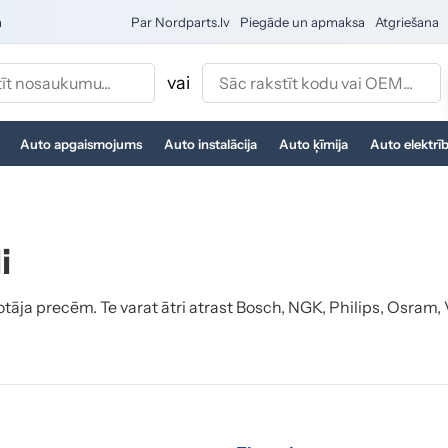
a
Par Nordparts.lv
Piegāde un apmaksa
Atgriešana
vai
Auto apgaismojums
Auto instalācija
Auto ķīmija
Auto elektrī
i
tāja precēm. Te varat ātri atrast Bosch, NGK, Philips, Osram, 