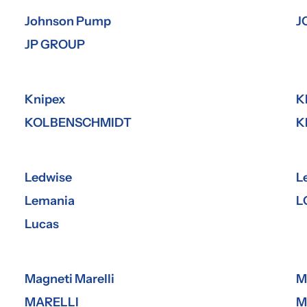
Johnson Pump
J
JP GROUP
Knipex
K
KOLBENSCHMIDT
K
Ledwise
L
Lemania
L
Lucas
Magneti Marelli
M
MARELLI
M