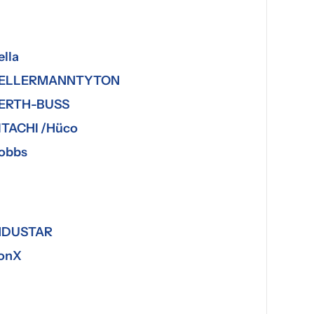
ella
ELLERMANNTYTON
ERTH-BUSS
ITACHI /Hüco
obbs
NDUSTAR
ronX