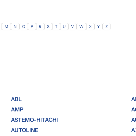
M
N
O
P
R
S
T
U
V
W
X
Y
Z
ABL
A
AMP
A
ASTEMO-HITACHI
A
AUTOLINE
A