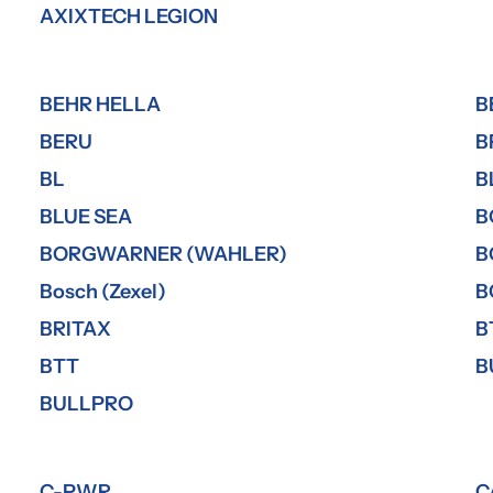
AXIXTECH LEGION
BEHR HELLA
B
BERU
B
BL
B
BLUE SEA
B
BORGWARNER (WAHLER)
B
Bosch (Zexel)
B
BRITAX
B
BTT
B
BULLPRO
C-PWR
C