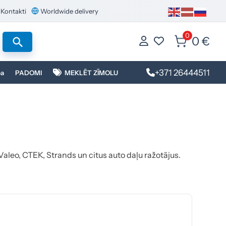
Kontakti
Worldwide delivery
0
0 €
+371 26444511
ba
PADOMI
MEKLĒT ZĪMOLU
Valeo, CTEK, Strands un citus auto daļu ražotājus.