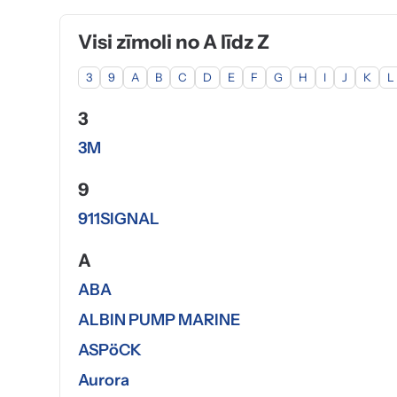
Visi zīmoli no A līdz Z
3
9
A
B
C
D
E
F
G
H
I
J
K
L
3
3M
9
911SIGNAL
A
ABA
ALBIN PUMP MARINE
ASPöCK
Aurora