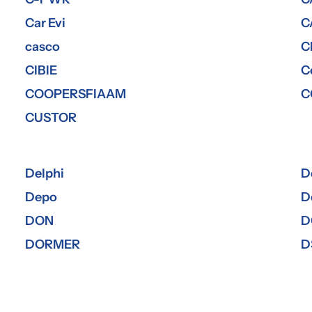
Car Evi
C
casco
C
CIBIE
C
COOPERSFIAAM
C
CUSTOR
Delphi
D
Depo
D
DON
D
DORMER
D