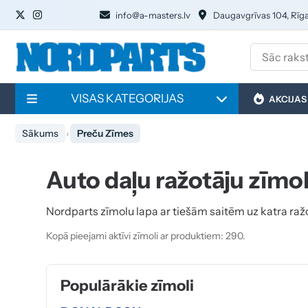
info@a-masters.lv
Daugavgrīvas 104, Rīg
VISAS KATEGORIJAS
AKCIJAS
Sākums
Preču Zīmes
Auto daļu ražotāju zīmol
Nordparts zīmolu lapa ar tiešām saitēm uz katra ražo
Kopā pieejami aktīvi zīmoli ar produktiem: 290.
Populārākie zīmoli