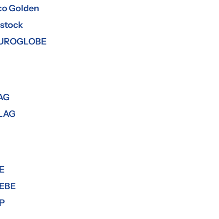
co Golden
lstock
UROGLOBE
AG
LAG
E
EBE
P