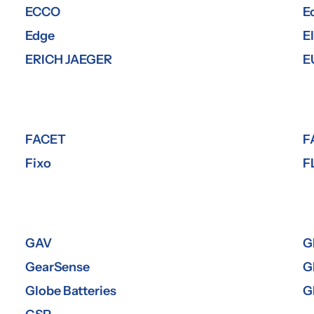
ECCO
E
Edge
E
ERICH JAEGER
E
FACET
F
Fixo
F
GAV
G
GearSense
G
Globe Batteries
G