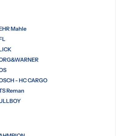
EHR Mahle
FL
LICK
ORG&WARNER
OS
OSCH - HC CARGO
TS Reman
ULLBOY
AHMPION