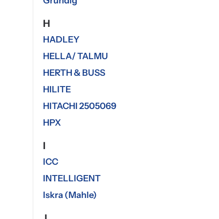
Grundig
H
HADLEY
HELLA/ TALMU
HERTH & BUSS
HILITE
HITACHI 2505069
HPX
I
ICC
INTELLIGENT
Iskra (Mahle)
J