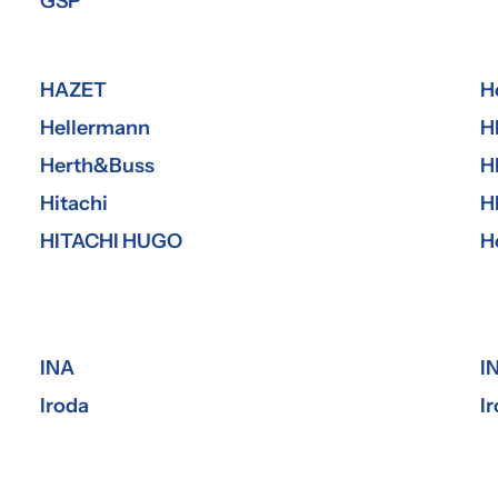
GSP
HAZET
H
Hellermann
H
Herth&Buss
H
Hitachi
H
HITACHI HUGO
H
INA
I
Iroda
I