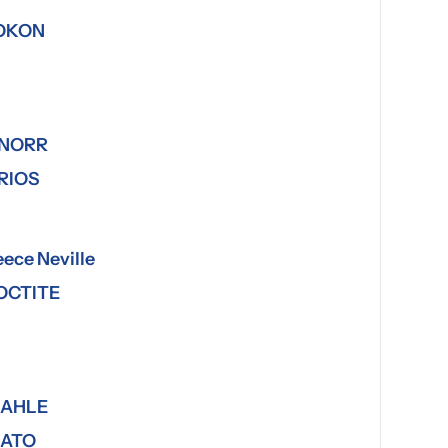
OKON
NORR
RIOS
eece Neville
OCTITE
AHLE
ATO