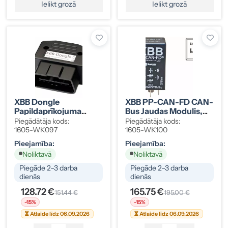
Ielikt grozā
Ielikt grozā
XBB Dongle
XBB PP-CAN-FD CAN-
Papildaprīkojuma
Bus Jaudas Modulis,
Vadības Modulis,
1605-WK100
Piegādātāja kods:
Piegādātāja kods:
1605-WK097
1605-WK097
1605-WK100
Pieejamība:
Pieejamība:
Noliktavā
Noliktavā
Piegāde 2–3 darba
Piegāde 2–3 darba
dienās
dienās
128.72 €
165.75 €
151.44 €
195.00 €
-15%
-15%
⏳ Atlaide līdz 06.09.2026
⏳ Atlaide līdz 06.09.2026