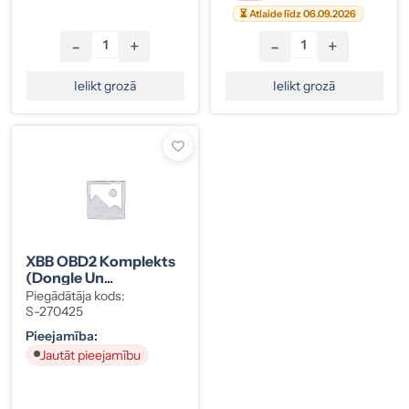
⏳ Atlaide līdz 06.09.2026
-
+
-
+
Ielikt grozā
Ielikt grozā
XBB OBD2 Komplekts
(Dongle Un
PowerUnit), S-270425
Piegādātāja kods:
S-270425
Pieejamība:
Jautāt pieejamību