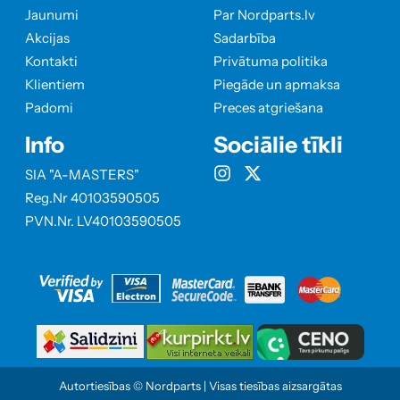
Jaunumi
Par Nordparts.lv
Akcijas
Sadarbība
Kontakti
Privātuma politika
Klientiem
Piegāde un apmaksa
Padomi
Preces atgriešana
Info
Sociālie tīkli
SIA "A-MASTERS"
Reg.Nr 40103590505
PVN.Nr. LV40103590505
Autortiesības © Nordparts | Visas tiesības aizsargātas