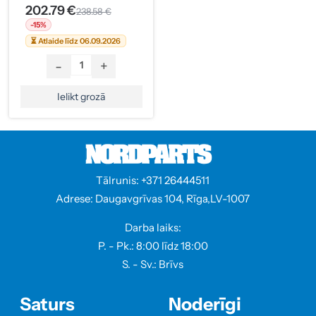
202.79 €
238.58 €
-15%
⏳ Atlaide līdz 06.09.2026
-
+
Ielikt grozā
Tālrunis: +371 26444511
Adrese: Daugavgrīvas 104, Rīga,LV-1007
Darba laiks:
P. - Pk.: 8:00 līdz 18:00
S. - Sv.: Brīvs
Saturs
Noderīgi