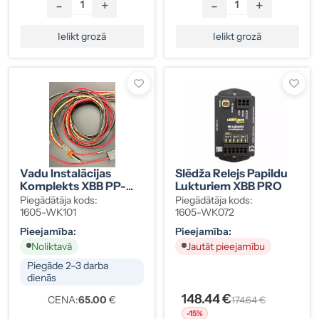
-
+
-
+
Ielikt grozā
Ielikt grozā
Vadu Instalācijas
Slēdža Relejs Papildu
Komplekts XBB PP-
Lukturiem XBB PRO
CAN-FD (1605-
Piegādātāja kods:
Piegādātāja kods:
WK101)
1605-WK101
1605-WK072
Pieejamība:
Pieejamība:
Noliktavā
Jautāt pieejamību
Piegāde 2–3 darba
dienās
148.44 €
CENA:
65.00
€
174.64 €
-15%