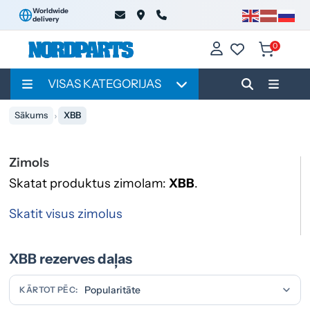
Worldwide
delivery
0
VISAS KATEGORIJAS
Sākums
XBB
Zimols
Skatat produktus zimolam:
XBB
.
Skatit visus zimolus
XBB rezerves daļas
KĀRTOT PĒC: