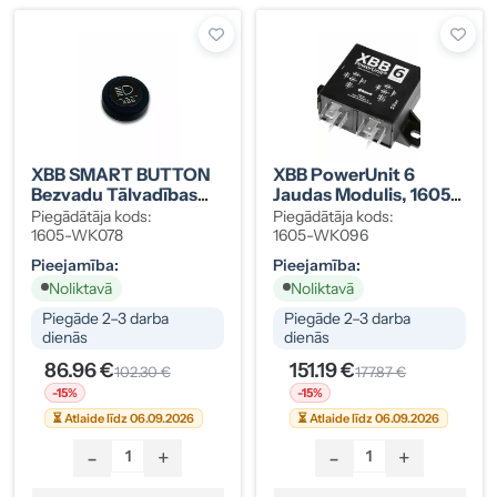
XBB SMART BUTTON
XBB PowerUnit 6
Bezvadu Tālvadības
Jaudas Modulis, 1605-
Poga
WK096
Piegādātāja kods:
Piegādātāja kods:
1605-WK078
1605-WK096
Pieejamība:
Pieejamība:
Noliktavā
Noliktavā
Piegāde 2–3 darba
Piegāde 2–3 darba
dienās
dienās
86.96 €
151.19 €
102.30 €
177.87 €
-15%
-15%
⏳ Atlaide līdz 06.09.2026
⏳ Atlaide līdz 06.09.2026
-
+
-
+