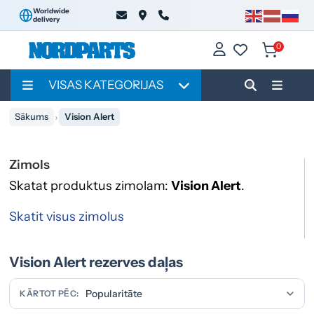
Worldwide
delivery
0
VISAS KATEGORIJAS
Sākums
Vision Alert
Zimols
Skatat produktus zimolam:
Vision Alert
.
Skatit visus zimolus
Vision Alert rezerves daļas
KĀRTOT PĒC: