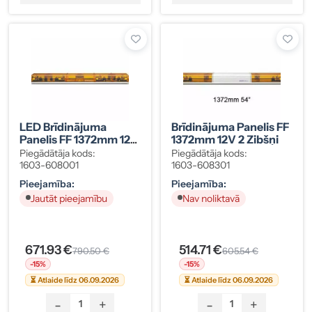
LED Brīdinājuma
Brīdinājuma Panelis FF
Panelis FF 1372mm 12V
1372mm 12V 2 Zibšņi
Dzintara 4 Zibšņi
Piegādātāja kods:
Piegādātāja kods:
1603-608001
1603-608301
Pieejamība:
Pieejamība:
Jautāt pieejamību
Nav noliktavā
671.93 €
514.71 €
790.50 €
605.54 €
-15%
-15%
⏳ Atlaide līdz 06.09.2026
⏳ Atlaide līdz 06.09.2026
-
+
-
+