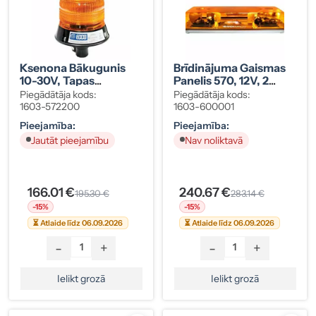
Ksenona Bākugunis
Brīdinājuma Gaismas
10-30V, Tapas
Panelis 570, 12V, 2
Stiprinājums
Sekcijas
Piegādātāja kods:
Piegādātāja kods:
1603-572200
1603-600001
Pieejamība:
Pieejamība:
Jautāt pieejamību
Nav noliktavā
166.01 €
240.67 €
195.30 €
283.14 €
-15%
-15%
⏳ Atlaide līdz 06.09.2026
⏳ Atlaide līdz 06.09.2026
-
+
-
+
Ielikt grozā
Ielikt grozā