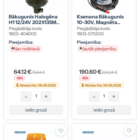
Bākugunis Halogēna
Ksenona Bākugunis
H1 12/24V 202X135MM
10-30V, Magnēta
Tapas Stiprinājums
Stiprinājums
Piegādātāja kods:
Piegādātāja kods:
1603-404000
1603-570200
Pieejamība:
Pieejamība:
Nav noliktavā
Jautāt pieejamību
64.12 €
190.60 €
75.44 €
224.24 €
-15%
-15%
⏳ Atlaide līdz 06.09.2026
⏳ Atlaide līdz 06.09.2026
-
+
-
+
Ielikt grozā
Ielikt grozā