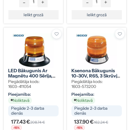
-
+
-
+
Ielikt grozā
Ielikt grozā
LED Bākugunis Ar
Ksenona Bākugunis
Magnētu 400 Sērija,
10-30V, R65, 3 Skrūvju
Dzintara, 10-30V, ECE
Stiprinājums
Piegādātāja kods:
Piegādātāja kods:
R65
1603-411054
1603-573200
Pieejamība:
Pieejamība:
Noliktavā
Noliktavā
Piegāde 2–3 darba
Piegāde 2–3 darba
dienās
dienās
177.43 €
137.90 €
208.74 €
162.24 €
-15%
-15%