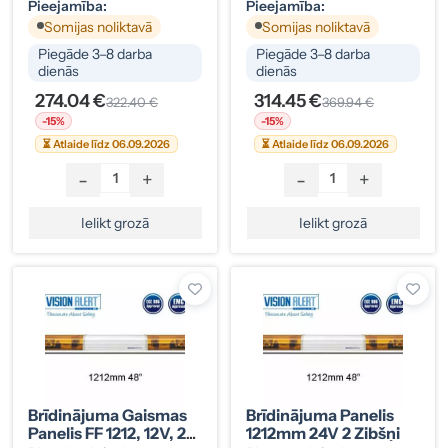
Pieejamība:
Pieejamība:
Somijas noliktavā
Somijas noliktavā
Piegāde 3–8 darba
Piegāde 3–8 darba
dienās
dienās
274.04 €
314.45 €
322.40 €
369.94 €
-15%
-15%
⏳ Atlaide līdz 06.09.2026
⏳ Atlaide līdz 06.09.2026
-
+
-
+
Ielikt grozā
Ielikt grozā
Brīdinājuma Gaismas
Brīdinājuma Panelis
Panelis FF 1212, 12V, 2
1212mm 24V 2 Zibšņi