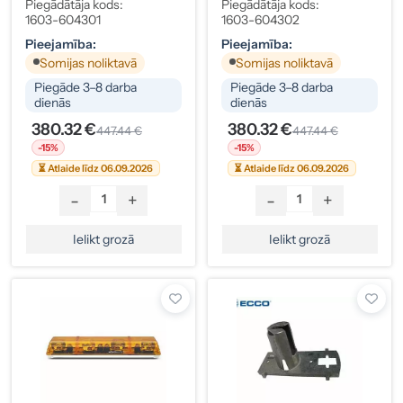
Sekcijas
Piegādātāja kods:
Piegādātāja kods:
1603-604301
1603-604302
Pieejamība:
Pieejamība:
Somijas noliktavā
Somijas noliktavā
Piegāde 3–8 darba
Piegāde 3–8 darba
dienās
dienās
380.32 €
380.32 €
447.44 €
447.44 €
-15%
-15%
⏳ Atlaide līdz 06.09.2026
⏳ Atlaide līdz 06.09.2026
-
+
-
+
Ielikt grozā
Ielikt grozā