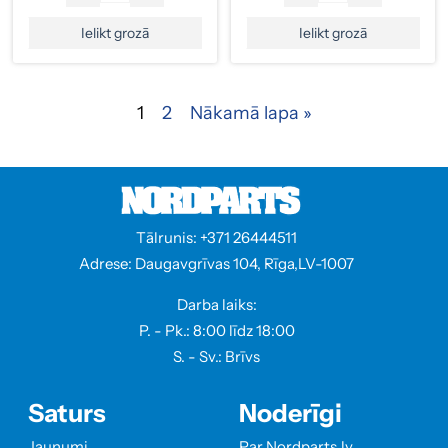
Ielikt grozā
Ielikt grozā
1
2
Nākamā lapa »
Tālrunis: +371 26444511
Adrese: Daugavgrīvas 104, Rīga,LV-1007
Darba laiks:
P. - Pk.: 8:00 līdz 18:00
S. - Sv.: Brīvs
Saturs
Noderīgi
Jaunumi
Par Nordparts.lv