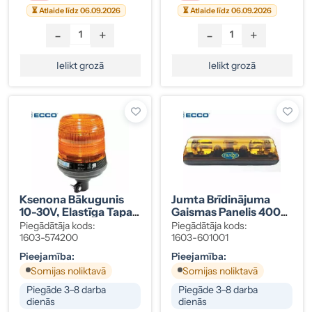
⏳ Atlaide līdz 06.09.2026
⏳ Atlaide līdz 06.09.2026
-
+
-
+
Ielikt grozā
Ielikt grozā
Ksenona Bākugunis
Jumta Brīdinājuma
10-30V, Elastīga Tapa
Gaismas Panelis 400
(DIN)
Mm FF, Dzeltens, 12V,
Piegādātāja kods:
Piegādātāja kods:
ECE R65
1603-574200
1603-601001
Pieejamība:
Pieejamība:
Somijas noliktavā
Somijas noliktavā
Piegāde 3–8 darba
Piegāde 3–8 darba
dienās
dienās