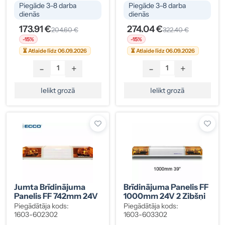
Piegāde 3–8 darba
Piegāde 3–8 darba
dienās
dienās
173.91 €
274.04 €
204.60 €
322.40 €
-15%
-15%
⏳ Atlaide līdz 06.09.2026
⏳ Atlaide līdz 06.09.2026
-
+
-
+
Ielikt grozā
Ielikt grozā
Jumta Brīdinājuma
Brīdinājuma Panelis FF
Panelis FF 742mm 24V
1000mm 24V 2 Zibšņi
Piegādātāja kods:
Piegādātāja kods:
1603-602302
1603-603302