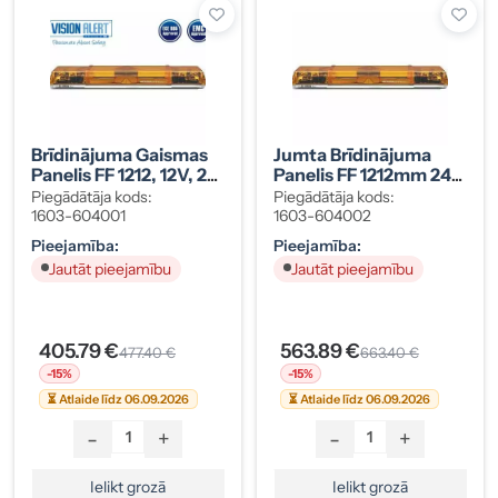
Brīdinājuma Gaismas
Jumta Brīdinājuma
Panelis FF 1212, 12V, 2
Panelis FF 1212mm 24V
Mājiņas
2 Zibšņi
Piegādātāja kods:
Piegādātāja kods:
1603-604001
1603-604002
Pieejamība:
Pieejamība:
Jautāt pieejamību
Jautāt pieejamību
405.79 €
563.89 €
477.40 €
663.40 €
-15%
-15%
⏳ Atlaide līdz 06.09.2026
⏳ Atlaide līdz 06.09.2026
-
+
-
+
Ielikt grozā
Ielikt grozā