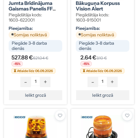
Jumta Brīdinājuma
Bākuguņa Korpuss
Gaismas Panelis FF
Vision Alert
742, 12V, 4 Sekcijas
Piegādātāja kods:
Piegādātāja kods:
1603-622001
1603-915001
Pieejamība:
Pieejamība:
Somijas noliktavā
Somijas noliktavā
Piegāde 3–8 darba
Piegāde 3–8 darba
dienās
dienās
527.88 €
2.64 €
621.04 €
3.10 €
-15%
-15%
⏳ Atlaide līdz 06.09.2026
⏳ Atlaide līdz 06.09.2026
-
+
-
+
Ielikt grozā
Ielikt grozā