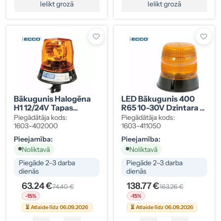
Ielikt grozā
Ielikt grozā
Bākugunis Halogēna
LED Bākugunis 400
H1 12/24V Tapas
R65 10-30V Dzintara 3
Stiprinājums
Skrūves
Piegādātāja kods:
Piegādātāja kods:
1603-402000
1603-411050
Pieejamība:
Pieejamība:
Noliktavā
Noliktavā
Piegāde 2–3 darba
Piegāde 2–3 darba
dienās
dienās
63.24 €
138.77 €
74.40 €
163.26 €
-15%
-15%
⏳ Atlaide līdz 06.09.2026
⏳ Atlaide līdz 06.09.2026