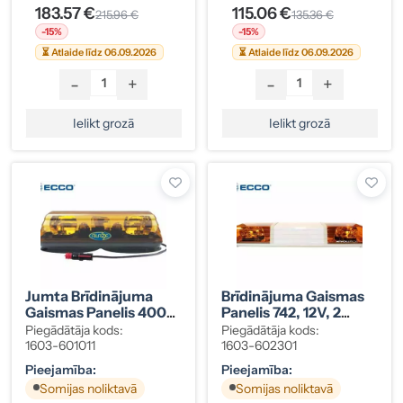
183.57 €
115.06 €
215.96 €
135.36 €
-15%
-15%
⏳ Atlaide līdz 06.09.2026
⏳ Atlaide līdz 06.09.2026
-
+
-
+
Ielikt grozā
Ielikt grozā
Jumta Brīdinājuma
Brīdinājuma Gaismas
Gaismas Panelis 400
Panelis 742, 12V, 2
Mm FF Ar Magnētu,
Sekcijas
Piegādātāja kods:
Piegādātāja kods:
Dzeltens
1603-601011
1603-602301
Pieejamība:
Pieejamība:
Somijas noliktavā
Somijas noliktavā