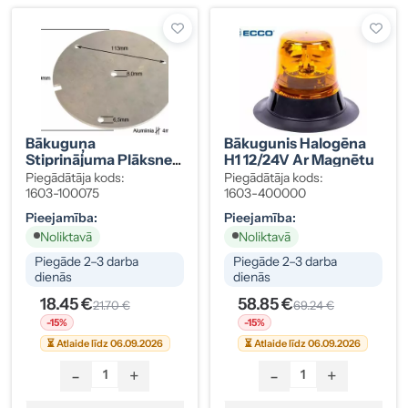
Bākuguņa
Bākugunis Halogēna
Stiprinājuma Plāksne
H1 12/24V Ar Magnētu
Vision Alert
Piegādātāja kods:
Piegādātāja kods:
1603-100075
1603-400000
Pieejamība:
Pieejamība:
Noliktavā
Noliktavā
Piegāde 2–3 darba
Piegāde 2–3 darba
dienās
dienās
18.45 €
58.85 €
21.70 €
69.24 €
-15%
-15%
⏳ Atlaide līdz 06.09.2026
⏳ Atlaide līdz 06.09.2026
-
+
-
+