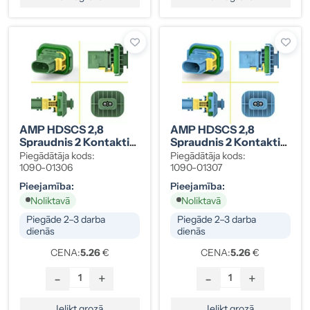
AMP HDSCS 2,8
AMP HDSCS 2,8
Spraudnis 2 Kontakti,
Spraudnis 2 Kontakti,
Zaļš, Group A
Zils, Group A
Piegādātāja kods:
Piegādātāja kods:
1090-01306
1090-01307
Pieejamība:
Pieejamība:
Noliktavā
Noliktavā
Piegāde 2–3 darba
Piegāde 2–3 darba
dienās
dienās
CENA:
5.26
€
CENA:
5.26
€
-
+
-
+
Ielikt grozā
Ielikt grozā