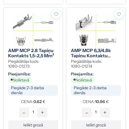
AMP MCP 2.8 Tapiņu
AMP MCP 6,3/4.8k
Kontakts 1,5-2,5 Mm²
Tapiņu Kontaktu
Komplekts 1-2,5 Mm²
Piegādātāja kods:
Piegādātāja kods:
(10 Gab.)
1090-01273
1090-01274
Pieejamība:
Pieejamība:
Noliktavā
Noliktavā
Piegāde 2–3 darba
Piegāde 2–3 darba
dienās
dienās
CENA:
0.62
€
CENA:
10.96
€
-
+
-
+
Ielikt grozā
Ielikt grozā