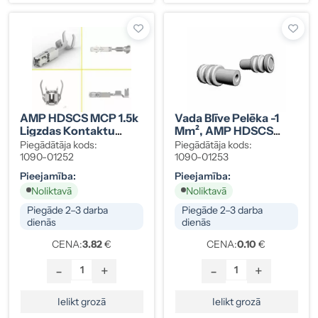
AMP HDSCS MCP 1.5k
Vada Blīve Pelēka -1
Ligzdas Kontaktu
Mm², AMP HDSCS
Komplekts 0,5-1 Mm²
MCP 1.5k
Piegādātāja kods:
Piegādātāja kods:
(10 Gab.), 1241380-1
1090-01252
1090-01253
Pieejamība:
Pieejamība:
Noliktavā
Noliktavā
Piegāde 2–3 darba
Piegāde 2–3 darba
dienās
dienās
CENA:
3.82
€
CENA:
0.10
€
-
+
-
+
Ielikt grozā
Ielikt grozā