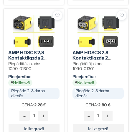
AMP HDSCS 2,8
AMP HDSCS 2,8
Kontaktligzda 2
Kontaktligzda 2
Kontakti, Melns,
Kontakti, Pelēks,
Piegādātāja kods:
Piegādātāja kods:
Group A, 1-1418483-1
Group A
1090-01300
1090-01301
Pieejamība:
Pieejamība:
Noliktavā
Noliktavā
Piegāde 2–3 darba
Piegāde 2–3 darba
dienās
dienās
CENA:
2.28
€
CENA:
2.80
€
-
+
-
+
Ielikt grozā
Ielikt grozā