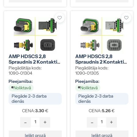
AMP HDSCS 2,8
AMP HDSCS 2,8
Spraudnis 2 Kontakti,
Spraudnis 2 Kontakti,
Melns, Group A, 1-
Pelēks, Group A
Piegādātāja kods:
Piegādātāja kods:
1703841-1
1090-01304
1090-01305
Pieejamība:
Pieejamība:
Noliktavā
Noliktavā
Piegāde 2–3 darba
Piegāde 2–3 darba
dienās
dienās
CENA:
3.30
€
CENA:
5.26
€
-
+
-
+
Ielikt grozā
Ielikt grozā