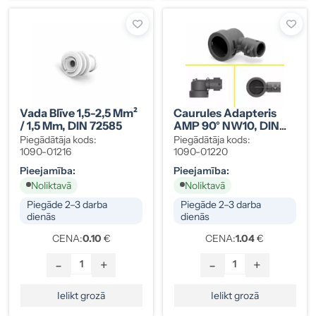
Vada Blīve 1,5-2,5 Mm²
Caurules Adapteris
/ 1,5 Mm, DIN 72585
AMP 90° NW10, DIN
72585
Piegādātāja kods:
Piegādātāja kods:
1090-01216
1090-01220
Pieejamība:
Pieejamība:
Noliktavā
Noliktavā
Piegāde 2–3 darba
Piegāde 2–3 darba
dienās
dienās
CENA:
0.10
€
CENA:
1.04
€
-
+
-
+
Ielikt grozā
Ielikt grozā