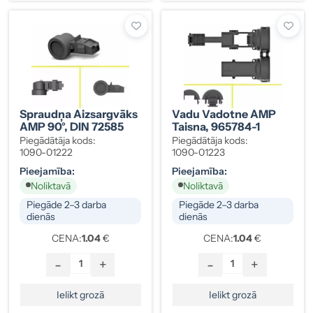
Spraudņa Aizsargvāks
Vadu Vadotne AMP
AMP 90°, DIN 72585
Taisna, 965784-1
Piegādātāja kods:
Piegādātāja kods:
1090-01222
1090-01223
Pieejamība:
Pieejamība:
Noliktavā
Noliktavā
Piegāde 2–3 darba
Piegāde 2–3 darba
dienās
dienās
CENA:
1.04
€
CENA:
1.04
€
-
+
-
+
Ielikt grozā
Ielikt grozā