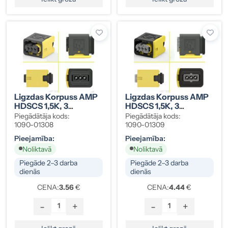
Ligzdas Korpuss AMP
Ligzdas Korpuss AMP
HDSCS 1,5K, 3
HDSCS 1,5K, 3
Kontakti, Group A,
Kontakti, Group A,
Piegādātāja kods:
Piegādātāja kods:
Melns
Pelēks
1090-01308
1090-01309
Pieejamība:
Pieejamība:
Noliktavā
Noliktavā
Piegāde 2–3 darba
Piegāde 2–3 darba
dienās
dienās
CENA:
3.56
€
CENA:
4.44
€
-
+
-
+