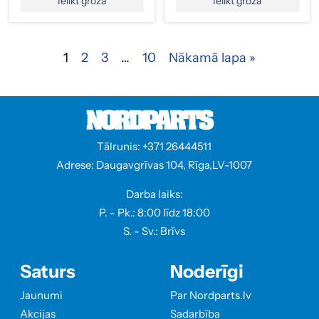
Ielikt grozā
Ielikt grozā
1
2
3
…
10
Nākamā lapa »
Tālrunis: +371 26444511
Adrese: Daugavgrīvas 104, Rīga,LV-1007
Darba laiks:
P. - Pk.: 8:00 līdz 18:00
S. - Sv.: Brīvs
Saturs
Noderīgi
Jaunumi
Par Nordparts.lv
Akcijas
Sadarbība