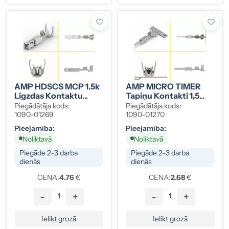
AMP HDSCS MCP 1.5k
AMP MICRO TIMER
Ligzdas Kontaktu
Tapiņu Kontakti 1,5
Komplekts 1-1,5 Mm²
Mm² (10 Gab.),
Piegādātāja kods:
Piegādātāja kods:
(10 Gab.), 1418884-1
1703278-2
1090-01269
1090-01270
Pieejamība:
Pieejamība:
Noliktavā
Noliktavā
Piegāde 2–3 darba
Piegāde 2–3 darba
dienās
dienās
CENA:
4.76
€
CENA:
2.68
€
-
+
-
+
Ielikt grozā
Ielikt grozā