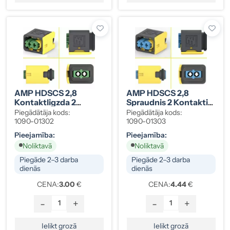
AMP HDSCS 2,8
AMP HDSCS 2,8
Kontaktligzda 2
Spraudnis 2 Kontakti,
Kontakti, Zaļš, Group
Zils, Group A
Piegādātāja kods:
Piegādātāja kods:
A, 3-1418483-1
1090-01302
1090-01303
Pieejamība:
Pieejamība:
Noliktavā
Noliktavā
Piegāde 2–3 darba
Piegāde 2–3 darba
dienās
dienās
CENA:
3.00
€
CENA:
4.44
€
-
+
-
+
Ielikt grozā
Ielikt grozā