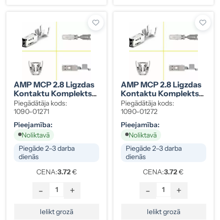
AMP MCP 2.8 Ligzdas
AMP MCP 2.8 Ligzdas
Kontaktu Komplekts
Kontaktu Komplekts
0,5-1 Mm² (10 Gab.), 1-
1,5-2,5 Mm² (10 Gab.),
Piegādātāja kods:
Piegādātāja kods:
968855-1
1-968876-1
1090-01271
1090-01272
Pieejamība:
Pieejamība:
Noliktavā
Noliktavā
Piegāde 2–3 darba
Piegāde 2–3 darba
dienās
dienās
CENA:
3.72
€
CENA:
3.72
€
-
+
-
+
Ielikt grozā
Ielikt grozā