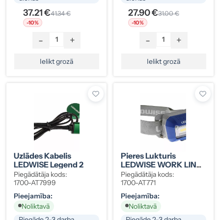
37.21 €
27.90 €
41.34 €
31.00 €
-10%
-10%
-
+
-
+
Ielikt grozā
Ielikt grozā
Uzlādes Kabelis
Pieres Lukturis
LEDWISE Legend 2
LEDWISE WORK LINE
Uzlādējams 1500mAh
Piegādātāja kods:
Piegādātāja kods:
1700-AT7999
1700-AT771
Pieejamība:
Pieejamība:
Noliktavā
Noliktavā
Piegāde 2-3 darba
Piegāde 2-3 darba