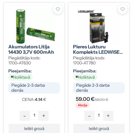
Akumulators Litija
Pieres Lukturu
14430 3,7V 600mAh
Komplekts LEDWISE
SP ECOKIT 6W XPG3
Piegādātāja kods:
Piegādātāja kods:
600lm
1700-AT630
1700-AT780
Pieejamība:
Pieejamība:
Noliktavā
Noliktavā
Piegāde 2-3 darba
Piegāde 2-3 darba
dienās
dienās
59.00 €
CENA:
4.14
€
59.00 €
Akcija
-
+
-
+
Ielikt grozā
Ielikt grozā