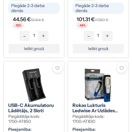
Piegāde 2-3 darba
Piegāde 2-3 darba
dienās
dienās
44.56 €
101.31 €
50.64 €
117.80 €
-12%
-14%
-
+
-
+
Ielikt grozā
Ielikt grozā
USB-C Akumulatoru
Rokas Lukturis
Lādētājs, 2 Sloti
Ledwise Ar Uzlādes
Doku
Piegādātāja kods:
Piegādātāja kods:
1700-AT850
1700-AT830
Pieejamība:
Pieejamība: