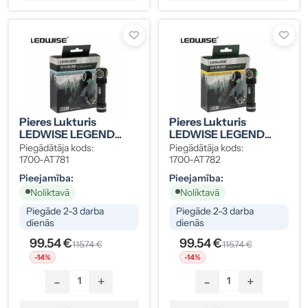
Pieres Lukturis
Pieres Lukturis
LEDWISE LEGEND
LEDWISE LEGEND
XHP50 GEN 2 Auksti
XHP50 GEN 2 Silti
Piegādātāja kods:
Piegādātāja kods:
Balts 1500lm
Balts 1500lm
1700-AT781
1700-AT782
Pieejamība:
Pieejamība:
Noliktavā
Noliktavā
Piegāde 2-3 darba
Piegāde 2-3 darba
dienās
dienās
99.54 €
99.54 €
115.74 €
115.74 €
-14%
-14%
-
+
-
+