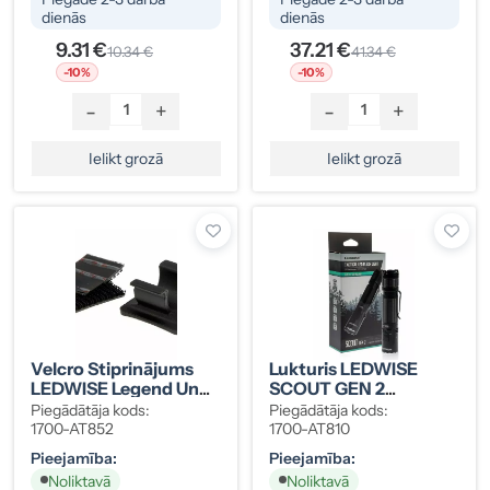
dienās
dienās
9.31 €
37.21 €
10.34 €
41.34 €
-10%
-10%
-
+
-
+
Ielikt grozā
Ielikt grozā
Velcro Stiprinājums
Lukturis LEDWISE
LEDWISE Legend Un
SCOUT GEN 2
SP ECOKIT
Taktiskais USB-C
Piegādātāja kods:
Piegādātāja kods:
2600mAh
1700-AT852
1700-AT810
Pieejamība:
Pieejamība:
Noliktavā
Noliktavā