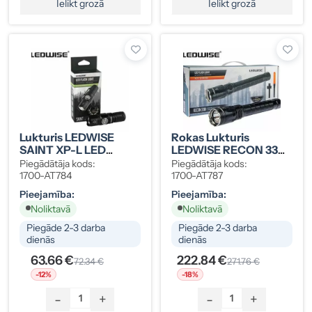
Ielikt grozā
Ielikt grozā
Lukturis LEDWISE
Rokas Lukturis
SAINT XP-L LED
LEDWISE RECON 330
1000lm
930lm Uzlādējams
Piegādātāja kods:
Piegādātāja kods:
1700-AT784
1700-AT787
Pieejamība:
Pieejamība:
Noliktavā
Noliktavā
Piegāde 2-3 darba
Piegāde 2-3 darba
dienās
dienās
63.66 €
222.84 €
72.34 €
271.76 €
-12%
-18%
-
+
-
+