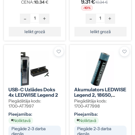
9.31 €
CENA:
10.34
€
10.34 €
-10%
-
+
-
+
Ielikt grozā
Ielikt grozā
USB-C Uzlādes Doks
Akumulators LEDWISE
4x LEDWISE Legend 2
Legend 2, 18650,
3500mAh, 12,6Wh
Piegādātāja kods:
Piegādātāja kods:
1700-AT7997
1700-AT7998
Pieejamība:
Pieejamība:
Noliktavā
Noliktavā
Piegāde 2-3 darba
Piegāde 2-3 darba
dienās
dienās