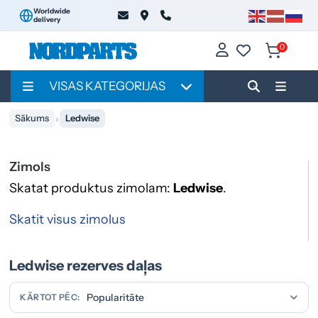
Worldwide
delivery
0
VISAS KATEGORIJAS
Sākums
Ledwise
Zimols
Skatat produktus zimolam:
Ledwise
.
Skatit visus zimolus
Ledwise rezerves daļas
KĀRTOT PĒC: