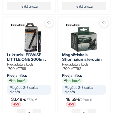
Ielikt grozā
Ielikt grozā
Lukturis LEDWISE
Magnētiskais
LITTLE ONE 200lm
Stiprinājums Ierocim
2xAAA
Piegādātāja kods:
Piegādātāja kods:
1700-AT788
1700-AT792
Pieejamība:
Pieejamība:
Noliktavā
Noliktavā
Piegāde 2-3 darba
Piegāde 2-3 darba
dienās
dienās
33.48 €
18.59 €
37.20 €
20.66 €
-10%
-10%