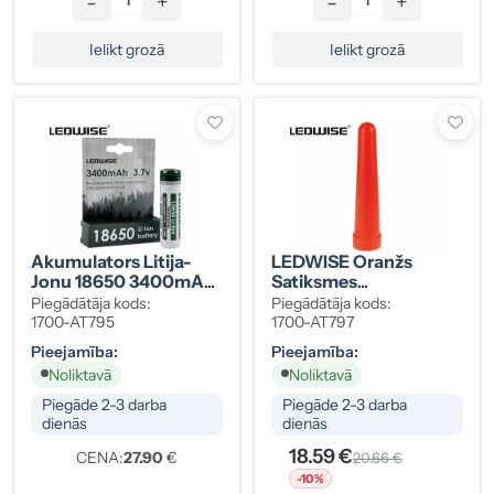
-
+
-
+
Ielikt grozā
Ielikt grozā
Akumulators Litija-
LEDWISE Oranžs
Jonu 18650 3400mAh
Satiksmes
12,6Wh
Regulēšanas Konuss
Piegādātāja kods:
Piegādātāja kods:
1700-AT795
1700-AT797
Pieejamība:
Pieejamība:
Noliktavā
Noliktavā
Piegāde 2-3 darba
Piegāde 2-3 darba
dienās
dienās
18.59 €
CENA:
27.90
€
20.66 €
-10%