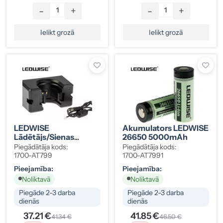
-
+
-
+
Ielikt grozā
Ielikt grozā
LEDWISE
Akumulators LEDWISE
Lādētājs/sienas
26650 5000mAh
Stiprinājums RECON
Piegādātāja kods:
Piegādātāja kods:
Lukturim
1700-AT799
1700-AT7991
Pieejamība:
Pieejamība:
Noliktavā
Noliktavā
Piegāde 2-3 darba
Piegāde 2-3 darba
dienās
dienās
37.21 €
41.85 €
41.34 €
46.50 €