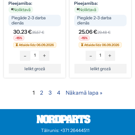
Pieejamība:
Pieejamība:
Noliktavā
Noliktavā
Piegāde 2-3 darba
Piegāde 2-3 darba
dienās
dienās
30.23 €
25.06 €
35.57 €
29.48 €
-15%
-15%
⏳ Atlaide līdz 06.09.2026
⏳ Atlaide līdz 06.09.2026
-
+
-
+
Ielikt grozā
Ielikt grozā
1
2
3
4
Nākamā lapa »
Tālrunis: +371 26444511