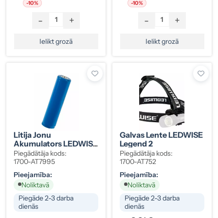
-10%
-10%
-
+
-
+
Ielikt grozā
Ielikt grozā
Litija Jonu
Galvas Lente LEDWISE
Akumulators LEDWISE
Legend 2
Battery SP ECOKIT
Piegādātāja kods:
Piegādātāja kods:
18650 2200mAh
1700-AT7995
1700-AT752
Pieejamība:
Pieejamība:
Noliktavā
Noliktavā
Piegāde 2-3 darba
Piegāde 2-3 darba
dienās
dienās