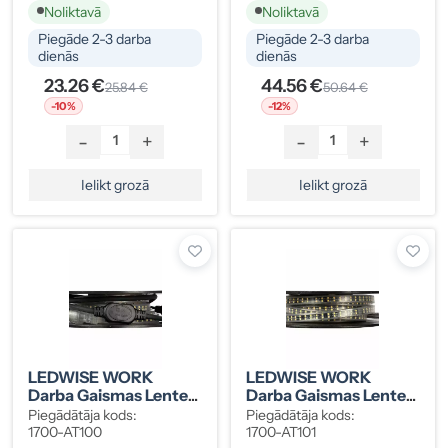
Noliktavā
Noliktavā
Piegāde 2-3 darba
Piegāde 2-3 darba
dienās
dienās
23.26 €
44.56 €
25.84 €
50.64 €
-10%
-12%
-
+
-
+
Ielikt grozā
Ielikt grozā
LEDWISE WORK
LEDWISE WORK
Darba Gaismas Lente
Darba Gaismas Lente
3M Ar Barošanas Bloku
5M Rullis
Piegādātāja kods:
Piegādātāja kods:
1700-AT100
1700-AT101