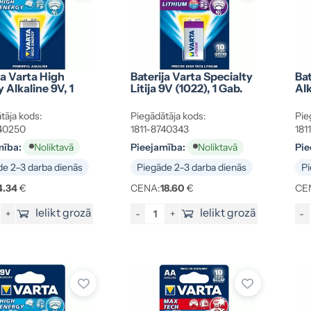
ja Varta High
Baterija Varta Specialty
Bat
 Alkaline 9V, 1
Litija 9V (1022), 1 Gab.
Alk
tāja kods:
Piegādātāja kods:
Pie
740250
1811-8740343
181
mība:
Pieejamība:
Pie
Noliktavā
Noliktavā
e 2–3 darba dienās
Piegāde 2–3 darba dienās
Pi
4.34
€
CENA:
18.60
€
CE
Ielikt grozā
Ielikt grozā
+
-
+
-