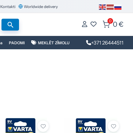
Kontakti
Worldwide delivery
0
0 €
+371 26444511
ba
PADOMI
MEKLĒT ZĪMOLU