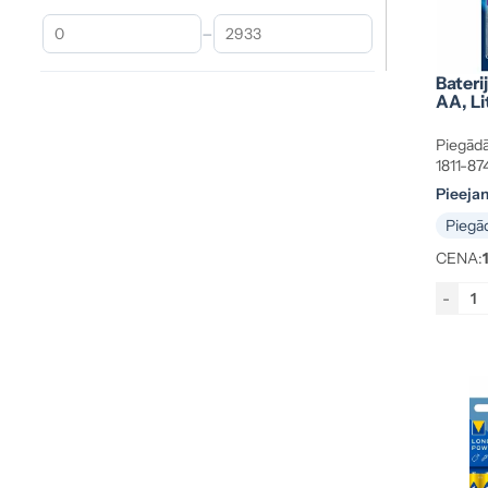
–
Bateri
AA, Lit
Piegādā
1811-8
Pieeja
Piegād
CENA:
-