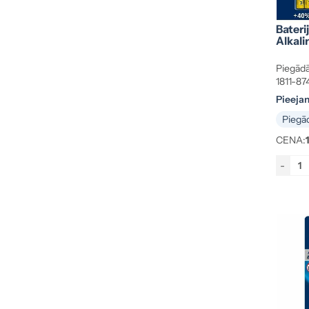
Bateri
Alkali
Piegādā
1811-87
Pieeja
Piegād
CENA:
-