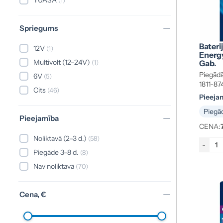
Spriegums
Bateri
12V
(1)
Energy
Multivolt (12–24V)
(1)
Gab.
Piegādā
6V
(5)
1811-87
Cits
(46)
Pieeja
Piegād
Pieejamība
CENA:
Noliktavā (2–3 d.)
(58)
-
Piegāde 3–8 d.
(8)
Nav noliktavā
(70)
Cena, €