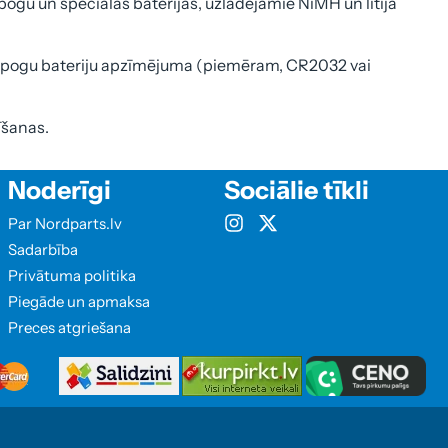
pogu un speciālās baterijas, uzlādējamie NiMH un litija
 un pogu bateriju apzīmējuma (piemēram, CR2032 vai
īšanas.
Noderīgi
Sociālie tīkli
Par Nordparts.lv
Sadarbība
Privātuma politika
Piegāde un apmaksa
Preces atgriešana