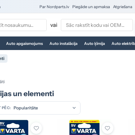
a
Par Nordparts.lv
Piegāde un apmaksa
Atgriešana
vai
Auto apgaismojums
Auto instalācija
Auto ķīmija
Auto elektrī
nti
āti
ijas un elementi
 PĒC: