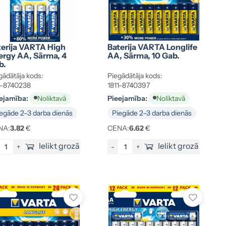
terija VARTA High
Baterija VARTA Longlife
ergy AA, Sārma, 4
AA, Sārma, 10 Gab.
b.
gādātāja kods:
Piegādātāja kods:
1-8740238
1811-8740397
ejamība:
Pieejamība:
Noliktavā
Noliktavā
egāde 2–3 darba dienās
Piegāde 2–3 darba dienās
NA:
3.82
€
CENA:
6.62
€
Ielikt grozā
Ielikt grozā
+
-
+