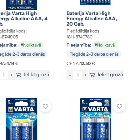
erija Varta High
Baterija Varta High
ergy Alkaline AAA, 4
Energy Alkaline AAA,
b.
20 Gab.
gādātāja kods:
Piegādātāja kods:
1-8741905
1811-8740780
ejamība:
Pieejamība:
Noliktavā
Noliktavā
egāde 2–3 darba dienās
Piegāde 2–3 darba dienās
NA:
4.14
€
CENA:
12.50
€
Ielikt grozā
Ielikt grozā
+
-
+