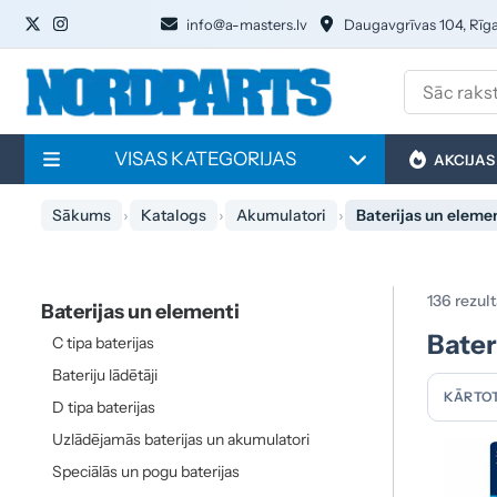
info@a-masters.lv
Daugavgrīvas 104, Rīg
VISAS KATEGORIJAS
AKCIJAS
Sākums
Katalogs
Akumulatori
Baterijas un eleme
136 rezult
Baterijas un elementi
Bater
C tipa baterijas
Bateriju lādētāji
KĀRTOT
D tipa baterijas
Uzlādējamās baterijas un akumulatori
Speciālās un pogu baterijas