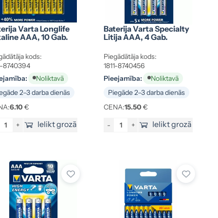
erija Varta Longlife
Baterija Varta Specialty
kaline AAA, 10 Gab.
Litija AAA, 4 Gab.
gādātāja kods:
Piegādātāja kods:
1-8740394
1811-8740456
ejamība:
Pieejamība:
Noliktavā
Noliktavā
egāde 2–3 darba dienās
Piegāde 2–3 darba dienās
NA:
6.10
€
CENA:
15.50
€
Ielikt grozā
Ielikt grozā
+
-
+