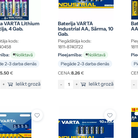
ja VARTA Lithium
Baterija VARTA
Bat
ija, 4 Gab.
Industrial AA, Sārma, 10
AA
Gab.
tāja kods:
Piegādātāja kods:
Pie
740458
1811-8740722
181
mība:
Pieejamība:
Pie
Noliktavā
Noliktavā
e 2–3 darba dienās
Piegāde 2–3 darba dienās
Pi
15.50
€
CENA:
8.26
€
CE
Ielikt grozā
Ielikt grozā
+
-
+
-