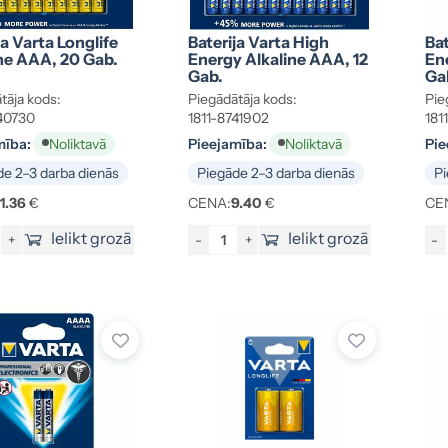
ja Varta Longlife
Baterija Varta High
Bat
ne AAA, 20 Gab.
Energy Alkaline AAA, 12
En
Gab.
Ga
tāja kods:
Piegādātāja kods:
Pie
40730
1811-8741902
181
mība:
Pieejamība:
Pie
Noliktavā
Noliktavā
e 2–3 darba dienās
Piegāde 2–3 darba dienās
Pi
11.36
€
CENA:
9.40
€
CE
Ielikt grozā
Ielikt grozā
+
-
+
-