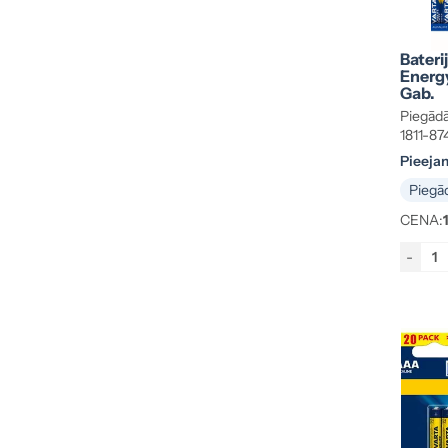
Bateri
Energ
Gab.
Piegādā
1811-87
Pieeja
Piegād
CENA:
-