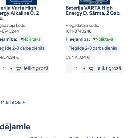
erija Varta High
Baterija VARTA High
rgy Alkaline C, 2
Energy D, Sārma, 2 Gab.
b.
gādātāja kods:
Piegādātāja kods:
1-8740244
1811-8740248
ejamība:
Pieejamība:
Noliktavā
Noliktavā
egāde 2–3 darba dienās
Piegāde 2–3 darba dienās
NA:
4.34
€
CENA:
7.14
€
Ielikt grozā
Ielikt grozā
+
-
+
mā lapa »
lādējamie