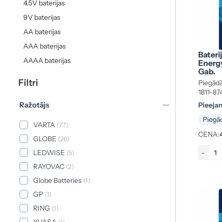
4.5V baterijas
9V baterijas
AA baterijas
AAA baterijas
Bateri
AAAA baterijas
Energy
Gab.
Filtri
Piegādā
1811-8
Ražotājs
Pieeja
Piegād
VARTA
(77)
CENA:
GLOBE
(26)
LEDWISE
-
(5)
RAYOVAC
(2)
Globe Batteries
(1)
GP
(1)
RING
(1)
YUASA
(1)