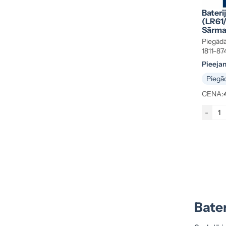
Bater
(LR61
Sārma,
Piegādā
1811-87
Pieeja
Piegād
CENA:
-
Bater