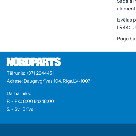
Sadaļā i
elementi,
Izvēlas 
LR44). U
Pogu bat
Tālrunis: +371 26444511
Adrese: Daugavgrīvas 104, Rīga,LV-1007
Darba laiks:
P. - Pk.: 8:00 līdz 18:00
S. - Sv.: Brīvs