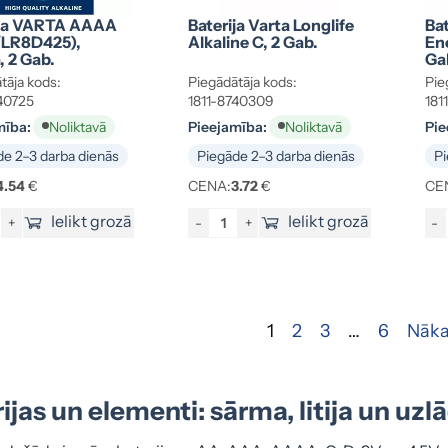
ija VARTA AAAA
Baterija Varta Longlife
Bat
/LR8D425),
Alkaline C, 2 Gab.
Ene
 2 Gab.
Ga
tāja kods:
Piegādātāja kods:
Pie
40725
1811-8740309
181
mība:
Pieejamība:
Pie
Noliktavā
Noliktavā
e 2–3 darba dienās
Piegāde 2–3 darba dienās
Pi
4.54
€
CENA:
3.72
€
CE
Ielikt grozā
Ielikt grozā
+
-
+
-
1
2
3
…
6
Nāka
ijas un elementi: sārma, litija un uz