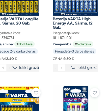
erija VARTA Longlife
Baterija VARTA High
, Sārma, 20 Gab.
Energy AA, Sārma, 12
Gab.
gādātāja kods:
Piegādātāja kods:
1-8740731
1811-8741901
ejamība:
Pieejamība:
Noliktavā
Noliktavā
egāde 2–3 darba dienās
Piegāde 2–3 darba dienās
NA:
12.40
€
CENA:
9.50
€
Ielikt grozā
Ielikt grozā
+
-
+