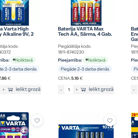
ja Varta High
Baterija VARTA Max
Ba
 Alkaline 9V, 2
Tech AA, Sārma, 4 Gab.
En
Ga
tāja kods:
Piegādātāja kods:
Pie
40372
1811-8740230
181
mība:
Pieejamība:
Pie
Noliktavā
Noliktavā
e 2–3 darba dienās
Piegāde 2–3 darba dienās
Pi
7.86
€
CENA:
5.16
€
CE
Ielikt grozā
Ielikt grozā
+
-
+
-