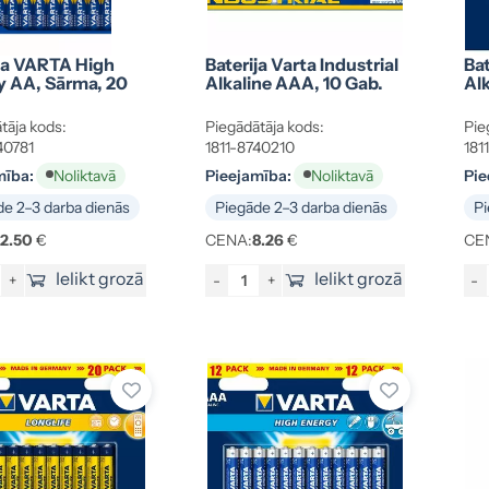
ja VARTA High
Baterija Varta Industrial
Bat
y AA, Sārma, 20
Alkaline AAA, 10 Gab.
Al
tāja kods:
Piegādātāja kods:
Pie
40781
1811-8740210
181
mība:
Pieejamība:
Pie
Noliktavā
Noliktavā
e 2–3 darba dienās
Piegāde 2–3 darba dienās
Pi
12.50
€
CENA:
8.26
€
CE
Ielikt grozā
Ielikt grozā
+
-
+
-