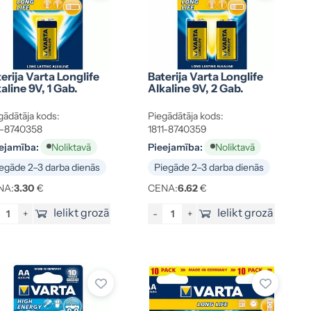
erija Varta Longlife
Baterija Varta Longlife
aline 9V, 1 Gab.
Alkaline 9V, 2 Gab.
gādātāja kods:
Piegādātāja kods:
1-8740358
1811-8740359
ejamība:
Pieejamība:
Noliktavā
Noliktavā
egāde 2–3 darba dienās
Piegāde 2–3 darba dienās
NA:
3.30
€
CENA:
6.62
€
Ielikt grozā
Ielikt grozā
+
-
+