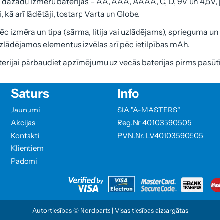
r dažādu izmēru baterijas – AA, AAA, AAAA, C, D, 9V un 4,5V, 
 kā arī lādētāji, tostarp Varta un Globe.
pēc izmēra un tipa (sārma, litija vai uzlādējams), sprieguma
zlādējamos elementus izvēlas arī pēc ietilpības mAh.
erijai pārbaudiet apzīmējumu uz vecās baterijas pirms pasūt
Saturs
Info
Jaunumi
SIA "A-MASTERS"
Akcijas
Reg.Nr 40103590505
Kontakti
PVN.Nr. LV40103590505
Klientiem
Padomi
Autortiesības © Nordparts | Visas tiesības aizsargātas