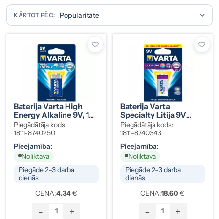
KĀRTOT PĒC:
Baterija Varta High
Baterija Varta
Energy Alkaline 9V, 1
Specialty Litija 9V
Gab.
(1022), 1 Gab.
Piegādātāja kods:
Piegādātāja kods:
1811-8740250
1811-8740343
Pieejamība:
Pieejamība:
Noliktavā
Noliktavā
Piegāde 2–3 darba
Piegāde 2–3 darba
dienās
dienās
CENA:
4.34
€
CENA:
18.60
€
-
+
-
+