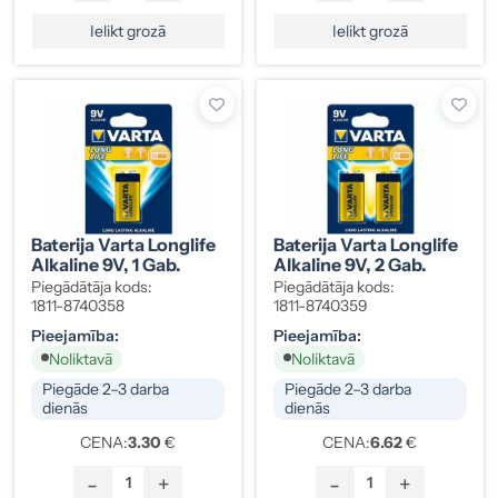
Ielikt grozā
Ielikt grozā
Baterija Varta Longlife
Baterija Varta Longlife
Alkaline 9V, 1 Gab.
Alkaline 9V, 2 Gab.
Piegādātāja kods:
Piegādātāja kods:
1811-8740358
1811-8740359
Pieejamība:
Pieejamība:
Noliktavā
Noliktavā
Piegāde 2–3 darba
Piegāde 2–3 darba
dienās
dienās
CENA:
3.30
€
CENA:
6.62
€
-
+
-
+