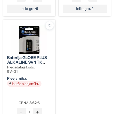
Ielikt grozā
Ielikt grozā
Baterija GLOBE PLUS
ALKALINE 9V 1 TK
6LF22 (1811-8740358)
Piegādātāja kods:
9V-G1
Pieejamība:
Jautāt pieejamību
CENA:
3.62
€
-
+