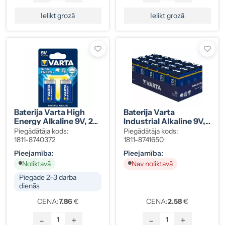
Ielikt grozā
Ielikt grozā
Baterija Varta High
Baterija Varta
Energy Alkaline 9V, 2
Industrial Alkaline 9V, 1
Gab.
Gab.
Piegādātāja kods:
Piegādātāja kods:
1811-8740372
1811-8741650
Pieejamība:
Pieejamība:
Noliktavā
Nav noliktavā
Piegāde 2–3 darba
dienās
CENA:
7.86
€
CENA:
2.58
€
-
+
-
+