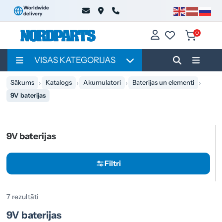
Worldwide
delivery
0
VISAS KATEGORIJAS
Sākums
Katalogs
Akumulatori
Baterijas un elementi
9V baterijas
9V baterijas
Filtri
7 rezultāti
9V baterijas