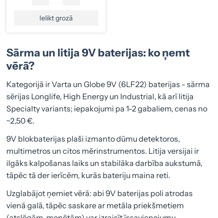
Ielikt grozā
Sārma un litija 9V baterijas: ko ņemt
vērā?
Kategorijā ir Varta un Globe 9V (6LF22) baterijas - sārma
sērijas Longlife, High Energy un Industrial, kā arī litija
Specialty variants; iepakojumi pa 1-2 gabaliem, cenas no
~2,50 €.
9V blokbaterijas plaši izmanto dūmu detektoros,
multimetros un citos mērinstrumentos. Litija versijai ir
ilgāks kalpošanas laiks un stabilāka darbība aukstumā,
tāpēc tā der ierīcēm, kurās bateriju maina reti.
Uzglabājot ņemiet vērā: abi 9V baterijas poli atrodas
vienā galā, tāpēc saskare ar metāla priekšmetiem
(atslēgām, monētām) var izraisīt īssavienojumu -