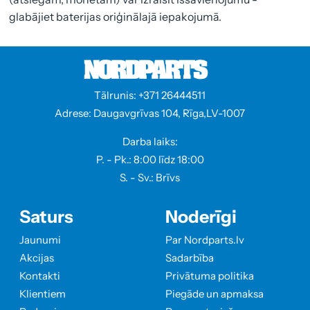
glabājiet baterijas oriģinālajā iepakojumā.
Tālrunis: +371 26444511
Adrese: Daugavgrīvas 104, Rīga,LV-1007
Darba laiks:
P. - Pk.: 8:00 līdz 18:00
S. - Sv.: Brīvs
Saturs
Noderīgi
Jaunumi
Par Nordparts.lv
Akcijas
Sadarbība
Kontakti
Privātuma politika
Klientiem
Piegāde un apmaksa