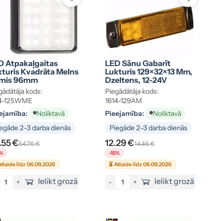
D Atpakaļgaitas
LED Sānu Gabarīt
kturis Kvadrāta Melns
Lukturis 129×32×13 Mm,
mis 96mm
Dzeltens, 12-24V
gādātāja kods:
Piegādātāja kods:
14-125WME
1614-129AM
ejamība:
Pieejamība:
Noliktavā
Noliktavā
egāde 2–3 darba dienās
Piegāde 2–3 darba dienās
.55 €
12.29 €
54.76 €
14.46 €
5%
-15%
tlaide līdz 06.09.2026
⏳ Atlaide līdz 06.09.2026
Ielikt grozā
Ielikt grozā
+
-
+