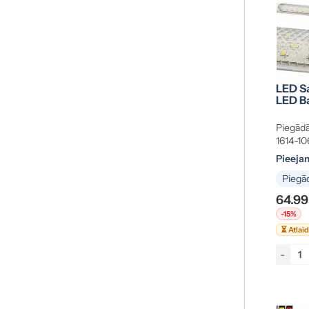
LED Sa
LED Ba
Piegādā
1614-10
Pieeja
Piegād
64.99
-15%
⏳ Atlai
-