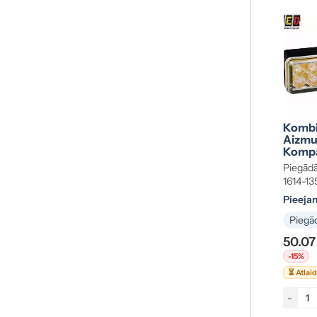
Kombi
Aizmug
Kompa
Piegādā
1614-1
Pieeja
Piegād
50.07
-15%
⏳ Atlai
-