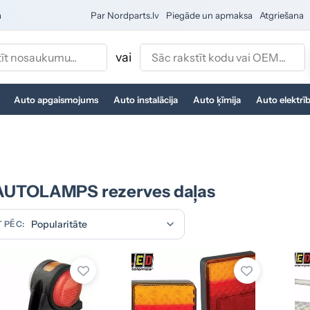
a
Par Nordparts.lv
Piegāde un apmaksa
Atgriešana
vai
Auto apgaismojums
Auto instalācija
Auto ķīmija
Auto elektrī
AUTOLAMPS rezerves daļas
 PĒC: