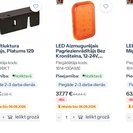
tluktura
LED Aizmugurējais
LE
js, Platums 129
Pagriezienrādītājs Bez
Mig
Kronšteina, 12-24V,
134x86x48mm
tāja kods:
Piegādātāja kods:
Pie
29BKT
1614-130AME
161
mība:
Pieejamība:
Pie
Noliktavā
Noliktavā
e 2–3 darba dienās
Piegāde 2–3 darba dienās
Pi
€
37.77 €
63
2.38 €
44.44 €
-15%
-1
de līdz 06.09.2026
⏳ Atlaide līdz 06.09.2026
⏳ A
Ielikt grozā
Ielikt grozā
+
-
+
-