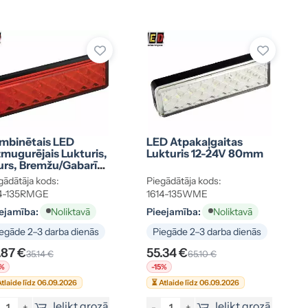
mbinētais LED
LED Atpakaļgaitas
zmugurējais Lukturis,
Lukturis 12-24V 80mm
urs, Bremžu/gabarīt,
būvējams
gādātāja kods:
Piegādātāja kods:
14-135RMGE
1614-135WME
ejamība:
Pieejamība:
Noliktavā
Noliktavā
egāde 2–3 darba dienās
Piegāde 2–3 darba dienās
.87 €
55.34 €
35.14 €
65.10 €
5%
-15%
tlaide līdz 06.09.2026
⏳ Atlaide līdz 06.09.2026
Ielikt grozā
Ielikt grozā
+
-
+