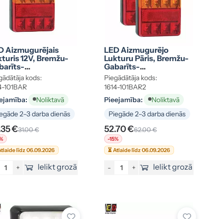
D Aizmugurējais
LED Aizmugurējo
kturis 12V, Bremžu-
Lukturu Pāris, Bremžu-
barīts-
Gabarīts-
riezienrādītājs-
Pagriezienrādītājs-
gādātāja kods:
Piegādātāja kods:
tarotājs,
Atstarotājs
4-101BAR
1614-101BAR2
0x100x22mm
ejamība:
Pieejamība:
Noliktavā
Noliktavā
egāde 2–3 darba dienās
Piegāde 2–3 darba dienās
.35 €
52.70 €
31.00 €
62.00 €
5%
-15%
tlaide līdz 06.09.2026
⏳ Atlaide līdz 06.09.2026
Ielikt grozā
Ielikt grozā
+
-
+