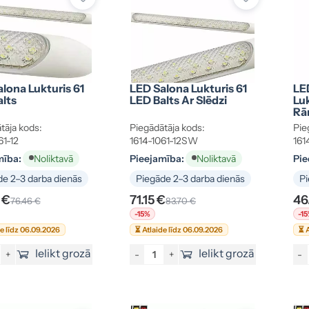
lona Lukturis 61
LED Salona Lukturis 61
LE
lts
LED Balts Ar Slēdzi
Lu
Rā
tāja kods:
Piegādātāja kods:
Pie
61-12
1614-1061-12SW
16
mība:
Pieejamība:
Pie
Noliktavā
Noliktavā
e 2–3 darba dienās
Piegāde 2–3 darba dienās
Pi
 €
71.15 €
46
76.46 €
83.70 €
-15%
-1
de līdz 06.09.2026
⏳ Atlaide līdz 06.09.2026
⏳ A
Ielikt grozā
Ielikt grozā
+
-
+
-