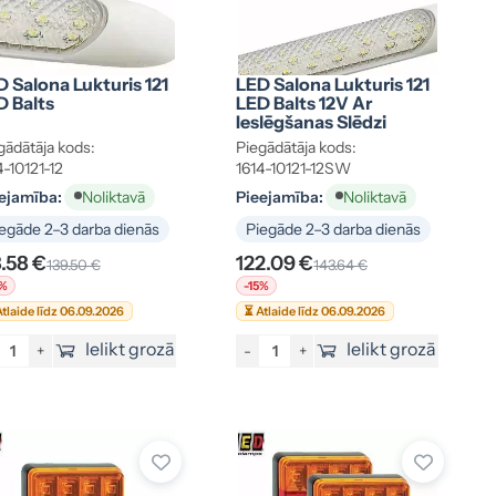
 Salona Lukturis 121
LED Salona Lukturis 121
D Balts
LED Balts 12V Ar
Ieslēgšanas Slēdzi
gādātāja kods:
Piegādātāja kods:
4-10121-12
1614-10121-12SW
ejamība:
Pieejamība:
Noliktavā
Noliktavā
egāde 2–3 darba dienās
Piegāde 2–3 darba dienās
8.58 €
122.09 €
139.50 €
143.64 €
5%
-15%
tlaide līdz 06.09.2026
⏳ Atlaide līdz 06.09.2026
Ielikt grozā
Ielikt grozā
+
-
+