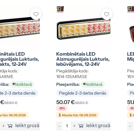
nētais LED
Kombinētais LED
LE
urējais Lukturis,
Aizmugurējais Lukturis,
Mig
kts, 12-24V
Iebūvējams, 12-24V
tāja kods:
Piegādātāja kods:
Pie
35ARME
1614-135ARMGE
161
mība:
Pieejamība:
Pie
Noliktavā
Noliktavā
e 2–3 darba dienās
Piegāde 2–3 darba dienās
Pi
 €
50.07 €
51
58.90 €
58.90 €
-15%
-1
de līdz 06.09.2026
⏳ Atlaide līdz 06.09.2026
⏳ A
Ielikt grozā
Ielikt grozā
+
-
+
-