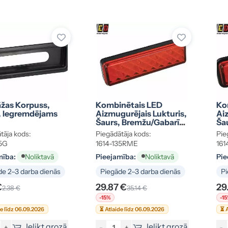
žas Korpuss,
Kombinētais LED
Ko
, Iegremdējams
Aizmugurējais Lukturis,
Ai
Šaurs, Bremžu/gabarīt,
Ša
Virsmas Montāža
Ie
tāja kods:
Piegādātāja kods:
Pie
35G
1614-135RME
16
mība:
Pieejamība:
Pie
Noliktavā
Noliktavā
e 2–3 darba dienās
Piegāde 2–3 darba dienās
Pi
€
29.87 €
29
2.38 €
35.14 €
-15%
-1
de līdz 06.09.2026
⏳ Atlaide līdz 06.09.2026
⏳ A
Ielikt grozā
Ielikt grozā
+
-
+
-