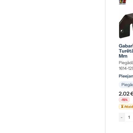
Gabarī
Turētā
Mm
Piegādā
1614-1
Pieeja
Piegād
2.02 
-15%
⏳ Atlai
-