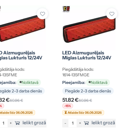
D Aizmugurējais
LED Aizmugurējais
las Lukturis 12/24V
Miglas Lukturis 12/24V
gādātāja kods:
Piegādātāja kods:
4-135FME
1614-135FMGE
ejamība:
Pieejamība:
Noliktavā
Noliktavā
egāde 2–3 darba dienās
Piegāde 2–3 darba dienās
.82 €
51.82 €
60.96 €
60.96 €
5%
-15%
tlaide līdz 06.09.2026
⏳ Atlaide līdz 06.09.2026
Ielikt grozā
Ielikt grozā
+
-
+