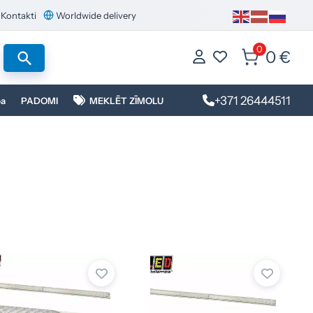
Kontakti
Worldwide delivery
0
0 €
+371 26444511
ba
PADOMI
MEKLĒT ZĪMOLU