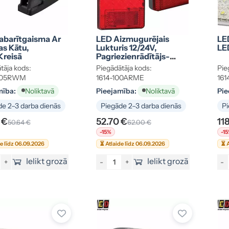
abarītgaisma Ar
LED Aizmugurējais
LED
s Kātu,
Lukturis 12/24V,
LE
kreisā
Pagriezienrādītājs-
Bremžu-Gabarīts,
tāja kods:
Piegādātāja kods:
Pie
Atstarotājs
1005RWM
1614-100ARME
161
mība:
Pieejamība:
Pie
Noliktavā
Noliktavā
e 2–3 darba dienās
Piegāde 2–3 darba dienās
Pi
 €
52.70 €
11
50.64 €
62.00 €
-15%
-1
de līdz 06.09.2026
⏳ Atlaide līdz 06.09.2026
⏳ A
Ielikt grozā
Ielikt grozā
+
-
+
-