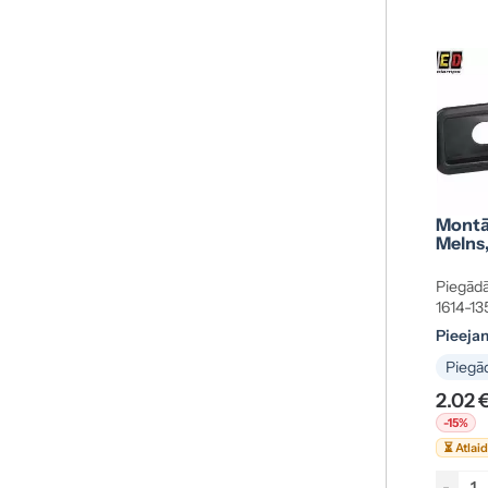
Montā
Melns
Piegādā
1614-1
Pieeja
Piegād
2.02 
-15%
⏳ Atlai
-