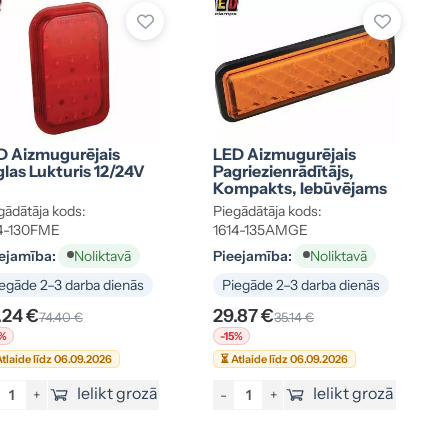
D Aizmugurējais
LED Aizmugurējais
las Lukturis 12/24V
Pagriezienrādītājs,
Kompakts, Iebūvējams
gādātāja kods:
Piegādātāja kods:
4-130FME
1614-135AMGE
ejamība:
Pieejamība:
Noliktavā
Noliktavā
egāde 2–3 darba dienās
Piegāde 2–3 darba dienās
.24 €
29.87 €
74.40 €
35.14 €
5%
-15%
tlaide līdz 06.09.2026
⏳ Atlaide līdz 06.09.2026
Ielikt grozā
Ielikt grozā
+
-
+