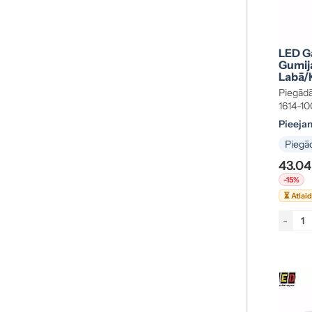
LED G
Gumija
Labā/
Piegādā
1614-
Pieeja
Piegād
43.04
-15%
⏳ Atlai
-