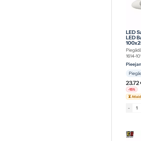
LED Sa
LED Ba
100x
Piegādā
1614-10
Pieeja
Piegād
23.72
-15%
⏳ Atlai
-