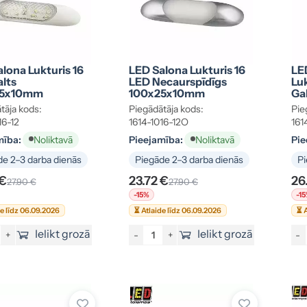
lona Lukturis 16
LED Salona Lukturis 16
LE
lts
LED Necaurspīdīgs
Lu
25x10mm
100x25x10mm
Ga
Pag
tāja kods:
Piegādātāja kods:
Pie
Ats
16-12
1614-1016-12O
161
10
mība:
Pieejamība:
Pie
Noliktavā
Noliktavā
e 2–3 darba dienās
Piegāde 2–3 darba dienās
Pi
 €
23.72 €
26
27.90 €
27.90 €
-15%
-1
de līdz 06.09.2026
⏳ Atlaide līdz 06.09.2026
⏳ A
Ielikt grozā
Ielikt grozā
+
-
+
-