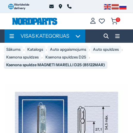
Worldwide
delivery
0
VISAS KATEGORIJAS
Sākums
Katalogs
Auto apgaismojums
Auto spuldzes
Ksenona spuldzes
Ksenona spuldzes D2S
Ksenona spuldze MAGNETI MARELLI D2S (85122MAR)