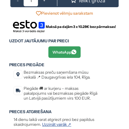
Ielikt grozā
-
+
Pievienot vēlmju sarakstam
Maksā pa daļām 3 x
10.28
€ bez pārmaksas!
UZDOT JAUTĀJUMU PAR PRECI
WhatsApp
PRECES PIEGĀDE
Bezmaksas preču saņemšana mūsu
veikalā 📍 Daugavgrīvas iela 104, Rīga.
Piegāde 🚚 ar kurjeru - maksas
pakalpojums vai bezmaksas piegāde Rīgā
un Latvijā pasūtījumiem virs 100 EUR.
PRECES ATGRIEŠANA
14 dienu laikā varat atgriezt preci bez papildus
skaidrojumiem.
Uzzināt vairāk ↗