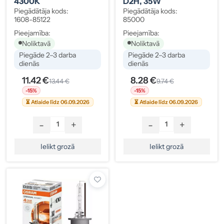
4300K
D2H, 35W
Piegādātāja kods:
Piegādātāja kods:
1608-85122
85000
Pieejamība:
Pieejamība:
Noliktavā
Noliktavā
Piegāde 2–3 darba
Piegāde 2–3 darba
dienās
dienās
11.42 €
8.28 €
13.44 €
9.74 €
-15%
-15%
⏳ Atlaide līdz 06.09.2026
⏳ Atlaide līdz 06.09.2026
-
+
-
+
Ielikt grozā
Ielikt grozā