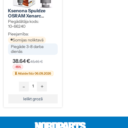
Ksenona Spuldze
OSRAM Xenarc
Original D2S
Piegādātāja kods:
10-66240
Pieejamība:
Somijas noliktavā
Piegāde 3–8 darba
dienās
38.64 €
45.46 €
-15%
⏳ Atlaide līdz 06.09.2026
-
+
Ielikt grozā