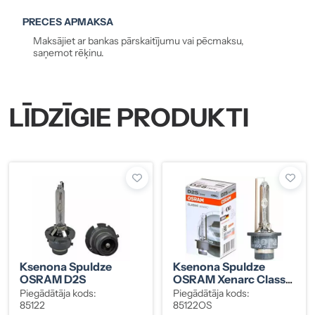
PRECES APMAKSA
Maksājiet ar bankas pārskaitījumu vai pēcmaksu,
saņemot rēķinu.
LĪDZĪGIE PRODUKTI
Ksenona Spuldze
Ksenona Spuldze
OSRAM D2S
OSRAM Xenarc Classic
D2S
Piegādātāja kods:
Piegādātāja kods:
85122
85122OS