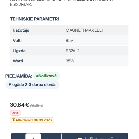
85122MAR.
TEHNISKIE PARAMETRI
Ražotājs
MAGNETI MARELLI
Volti
85V
Ligzda
P32d-2
Watti
35W
PIEEJAMĪBA:
Noliktavā
Piegāde 2–3 darba dienās
30.84 €
36.28 €
-15%
⏳ Atlaide līdz 06.09.2026