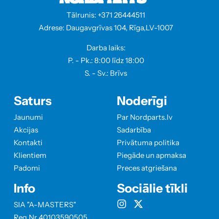
Tālrunis: +371 26444511
Adrese: Daugavgrīvas 104, Rīga,LV-1007
Darba laiks:
P. - Pk.: 8:00 līdz 18:00
S. - Sv.: Brīvs
Saturs
Noderīgi
Jaunumi
Par Nordparts.lv
Akcijas
Sadarbība
Kontakti
Privātuma politika
Klientiem
Piegāde un apmaksa
Padomi
Preces atgriešana
Info
Sociālie tīkli
SIA "A-MASTERS"
Reg.Nr 40103590505