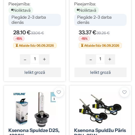
Pieejamība:
Pieejamība:
Noliktavā
Noliktavā
Piegāde 2–3 darba
Piegāde 2–3 darba
dienās
dienās
28.10 €
33.37 €
33.06 €
39.26 €
-15%
-15%
⏳ Atlaide līdz 06.09.2026
⏳ Atlaide līdz 06.09.2026
-
+
-
+
Ielikt grozā
Ielikt grozā
Ksenona Spuldze D2S,
Ksenona Spuldžu Pāris