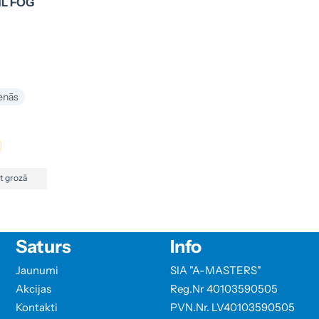
HL FOG
enās
kt grozā
Saturs
Info
Jaunumi
SIA "A-MASTERS"
Akcijas
Reg.Nr 40103590505
Kontakti
PVN.Nr. LV40103590505