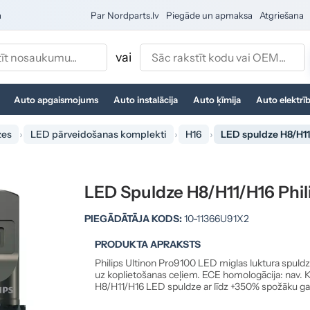
a
Par Nordparts.lv
Piegāde un apmaksa
Atgriešana
vai
Auto apgaismojums
Auto instalācija
Auto ķīmija
Auto elektrī
zes
LED pārveidošanas komplekti
H16
LED spuldze H8/H11
LED Spuldze H8/H11/H16 Phil
PIEGĀDĀTĀJA KODS:
10-11366U91X2
PRODUKTA APRAKSTS
Philips Ultinon Pro9100 LED miglas luktura spuld
uz koplietošanas ceļiem. ECE homologācija: nav. K
H8/H11/H16 LED spuldze ar līdz +350% spožāku g