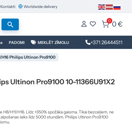
Kontakti
Worldwide delivery
0
0 €
+371 26444511
ba
PADOMI
MEKLĒT ZĪMOLU
/H16 Philips Ultinon Pro9100
ips Ultinon Pro9100 10-11366U91X2
ze H8/H11/H16. Līdz +350% spožāka gaisma. Tikai bezceļiem, ne
alpošanas laiks līdz 5000 stundām. Philips Ultinon Pro9100
aismu.