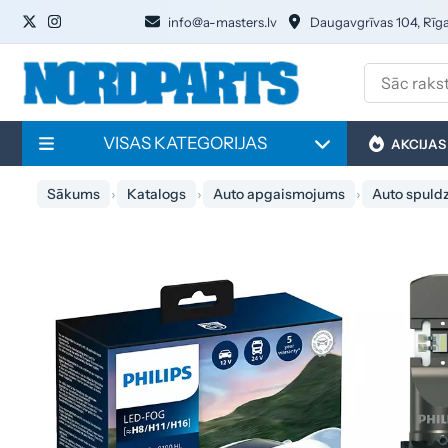
info@a-masters.lv
Daugavgrīvas 104, Rīg
VISAS KATEGORIJAS
AKCIJAS
Sākums
Katalogs
Auto apgaismojums
Auto spuld