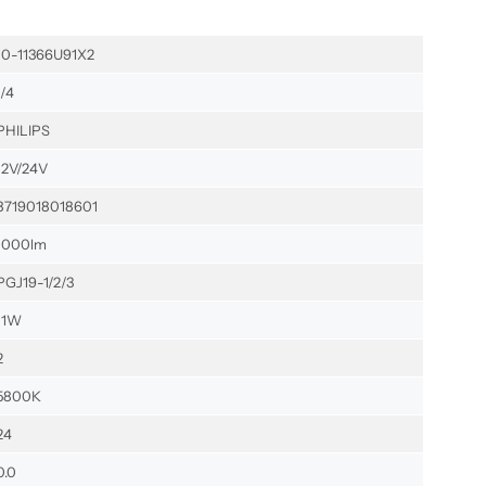
10-11366U91X2
1/4
PHILIPS
12V/24V
8719018018601
1000lm
PGJ19-1/2/3
11W
2
5800K
24
0.0