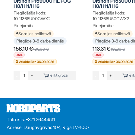
Ultinon Pro9000 HL FOG
Ultinon Pro5000 
H8/H11/H16
H8/H11/H16
Piegādātāja kods:
Piegādātāja kods:
10-11366U90CWX2
10-11366U50CWX2
Pieejamība:
Pieejamība:
Somijas noliktavā
Somijas noliktavā
Piegāde 3–8 darba dienās
Piegāde 3–8 darba di
158.10 €
113.31 €
186.00 €
133.30 €
-15%
-15%
⏳ Atlaide līdz 06.09.2026
⏳ Atlaide līdz 06.09.2026
-
+
-
+
Ielikt grozā
Ieli
Tālrunis: +371 26444511
Adrese: Daugavgrīvas 104, Rīga,LV-1007