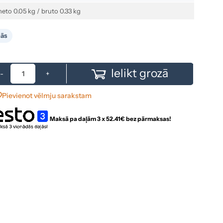
neto 0.05 kg / bruto 0.33 kg
nās
Ielikt grozā
-
+
Pievienot vēlmju sarakstam
Maksā pa daļām 3 x
52.41
€ bez pārmaksas!