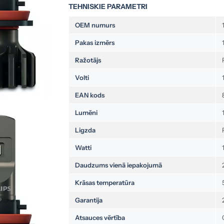
TEHNISKIE PARAMETRI
OEM numurs
Pakas izmērs
Ražotājs
Volti
EAN kods
Lumēni
Ligzda
Watti
Daudzums vienā iepakojumā
Krāsas temperatūra
Garantija
Atsauces vērtība