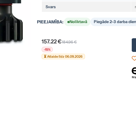
Svars
PIEEJAMĪBA:
Noliktavā
Piegāde 2–3 darba die
157.22 €
184.96 €
-15%
⏳ Atlaide līdz 06.09.2026