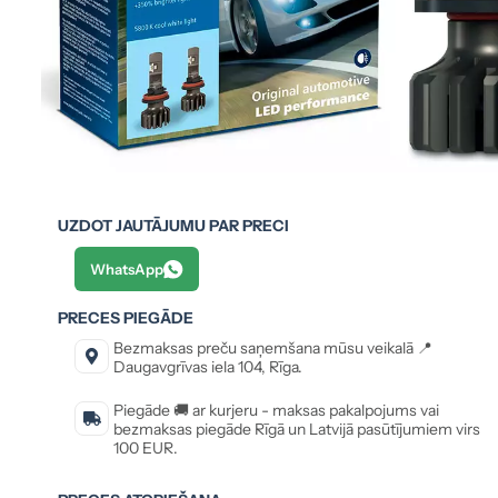
UZDOT JAUTĀJUMU PAR PRECI
WhatsApp
PRECES PIEGĀDE
Bezmaksas preču saņemšana mūsu veikalā 📍
Daugavgrīvas iela 104, Rīga.
Piegāde 🚚 ar kurjeru - maksas pakalpojums vai
bezmaksas piegāde Rīgā un Latvijā pasūtījumiem virs
100 EUR.