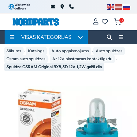
Worldwide
delivery
0
VISAS KATEGORIJAS
Sākums
Katalogs
Auto apgaismojums
Auto spuldzes
Osram auto spuldzes
Ar 12V plastmasas kontaktligzdu
Spuldze OSRAM Original BX8,5D 12V 1,2W gaiši zila