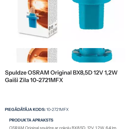
Spuldze OSRAM Original BX8,5D 12V 1,2W
Gaiši Zila 10-2721MFX
PIEGĀDĀTĀJA KODS:
10-2721MFX
PRODUKTA APRAKSTS
OSRAM Original spuldze ar cokolu BX8,5D, 12V, 1,2W, 6,4 lm,