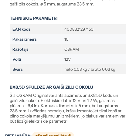
gaiši zils cokols, ø 5 mm, augstums 23,5 mm.
TEHNISKIE PARAMETRI
EAN kods
4008321297150
Pakas izmērs
10
Ražotājs
OSRAM
Volti
12V
Svars
neto 0.03 kg / bruto 0.03 kg
BX8,5D SPULDZE AR GAIŠI ZILU COKOLU
Šis OSRAM Original variants apzīmēts ar BX8,5D kodu un
gaiši zilu cokolu. Elektriskie dati ir 12 V un 1,2 W, gaismas
plūsma - 6,4 lm. Korpusa diametrs ir 5 mm, bet augstums
23,5 mm. Izvēloties nomaiņu, krāsu izmantojiet tikai kopā ar
pilno cokola marķējumu un izmēriem, jo blakus variantiem var
būt līdzīgi elektriskie parametri.
PIEEJAMĪBA:
Somijas noliktavā