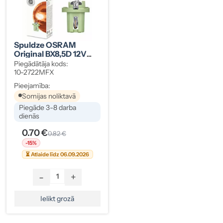
Spuldze OSRAM
Original BX8,5D 12V
2W Gaiši Zaļa
Piegādātāja kods:
10-2722MFX
Pieejamība:
Somijas noliktavā
Piegāde 3-8 darba
dienās
0.70 €
0.82 €
-15%
⏳ Atlaide līdz 06.09.2026
-
+
Ielikt grozā