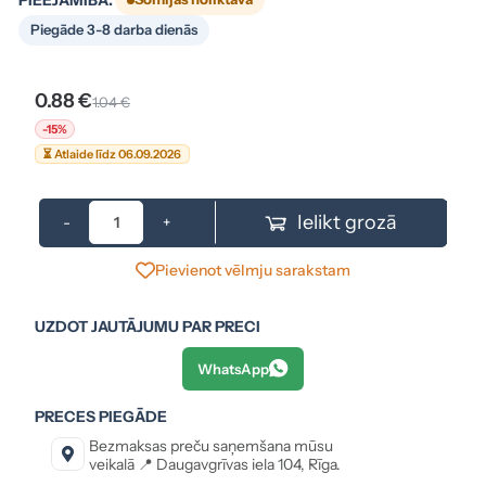
Piegāde 3-8 darba dienās
0.88 €
1.04 €
-15%
⏳ Atlaide līdz 06.09.2026
Ielikt grozā
-
+
Pievienot vēlmju sarakstam
UZDOT JAUTĀJUMU PAR PRECI
WhatsApp
PRECES PIEGĀDE
Bezmaksas preču saņemšana mūsu
veikalā 📍 Daugavgrīvas iela 104, Rīga.