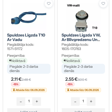
Spuldzes Ligzda T10
Spuldzes Ligzda VW,
Ar Vadu
Ar Blīvgredzenu Un
Vadiem
Piegādātāja kods:
Piegādātāja kods:
1571-51172
1605-170763
Pieejamība:
Pieejamība:
Noliktavā
Noliktavā
Piegāde 2–3 darba
Piegāde 2–3 darba
dienās
dienās
2.11 €
2.55 €
2.48 €
3.00 €
-15%
-15%
⏳ Atlaide līdz 06.09.2026
⏳ Atlaide līdz 06.09.2026
-
+
-
+