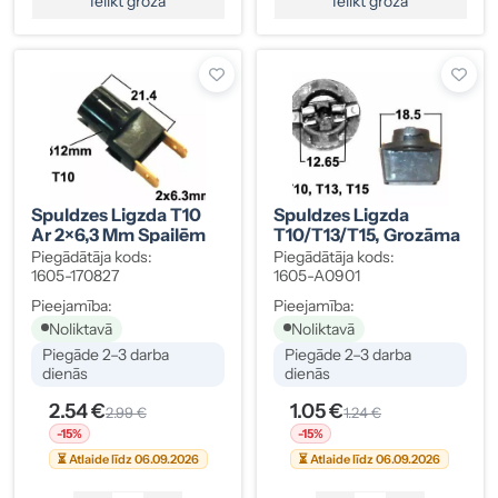
Ielikt grozā
Ielikt grozā
Spuldzes Ligzda T10
Spuldzes Ligzda
Ar 2×6,3 Mm Spailēm
T10/T13/T15, Grozāma
Piegādātāja kods:
Piegādātāja kods:
1605-170827
1605-A0901
Pieejamība:
Pieejamība:
Noliktavā
Noliktavā
Piegāde 2–3 darba
Piegāde 2–3 darba
dienās
dienās
2.54 €
1.05 €
2.99 €
1.24 €
-15%
-15%
⏳ Atlaide līdz 06.09.2026
⏳ Atlaide līdz 06.09.2026