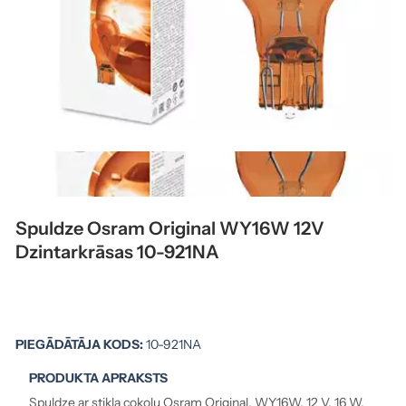
Spuldze Osram Original WY16W 12V
Dzintarkrāsas 10-921NA
PIEGĀDĀTĀJA KODS:
10-921NA
PRODUKTA APRAKSTS
Spuldze ar stikla cokolu Osram Original, WY16W, 12 V, 16 W,