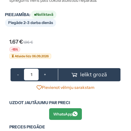
spriegums viens pats cokola atbilstību neparāda.
PIEEJAMĪBA:
Noliktavā
Piegāde 2–3 darba dienās
1.67 €
1.96 €
-15%
⏳ Atlaide līdz 06.09.2026
Ielikt grozā
-
+
Pievienot vēlmju sarakstam
UZDOT JAUTĀJUMU PAR PRECI
WhatsApp
PRECES PIEGĀDE