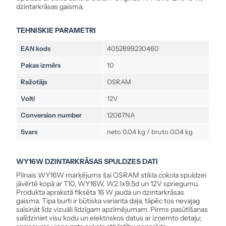
dzintarkrāsas gaisma.
TEHNISKIE PARAMETRI
EAN kods
4052899230460
Pakas izmērs
10
Ražotājs
OSRAM
Volti
12V
Conversion number
12067NA
Svars
neto 0.04 kg / bruto 0.04 kg
WY16W DZINTARKRĀSAS SPULDZES DATI
Pilnais WY16W marķējums šai OSRAM stikla cokola spuldzei
jāvērtē kopā ar T10, WY16W, W2.1x9.5d un 12V spriegumu.
Produkta aprakstā fiksēta 16 W jauda un dzintarkrāsas
gaisma. Tipa burti ir būtiska varianta daļa, tāpēc tos nevajag
saīsināt līdz vizuāli līdzīgam apzīmējumam. Pirms pasūtīšanas
salīdziniet visu kodu un elektriskos datus ar izņemto detaļu;