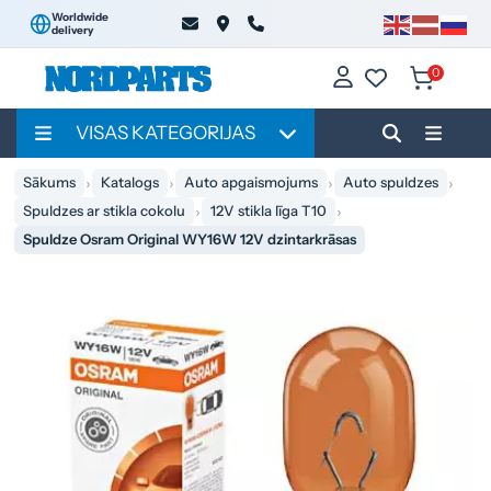
Worldwide
delivery
0
VISAS KATEGORIJAS
Sākums
Katalogs
Auto apgaismojums
Auto spuldzes
Spuldzes ar stikla cokolu
12V stikla līga T10
Spuldze Osram Original WY16W 12V dzintarkrāsas