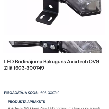
LED Brīdinājuma Bākuguns Axixtech OV9
Zilā 1603-300749
PIEGĀDĀTĀJA KODS:
1603-300749
PRODUKTA APRAKSTS
Axixtech OV9 Omni View LED brīdinājuma bākuguns ar īpaši