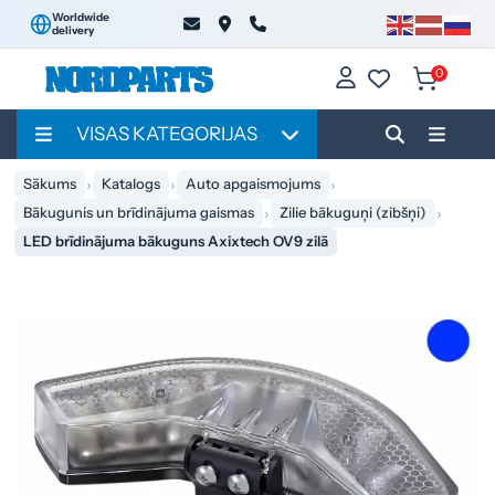
Worldwide
delivery
0
VISAS KATEGORIJAS
Sākums
Katalogs
Auto apgaismojums
Bākugunis un brīdinājuma gaismas
Zilie bākuguņi (zibšņi)
LED brīdinājuma bākuguns Axixtech OV9 zilā