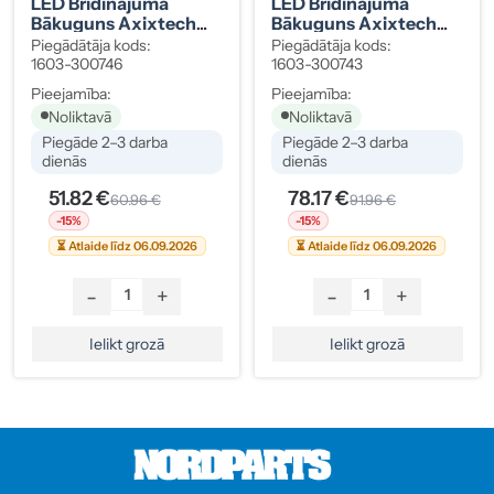
LED Brīdinājuma
LED Brīdinājuma
Bākuguns Axixtech
Bākuguns Axixtech
OF01 Zilā
CR06-W Platleņķa Zilā
Piegādātāja kods:
Piegādātāja kods:
1603-300746
1603-300743
Pieejamība:
Pieejamība:
Noliktavā
Noliktavā
Piegāde 2–3 darba
Piegāde 2–3 darba
dienās
dienās
51.82 €
78.17 €
60.96 €
91.96 €
-15%
-15%
⏳ Atlaide līdz 06.09.2026
⏳ Atlaide līdz 06.09.2026
-
+
-
+
Ielikt grozā
Ielikt grozā