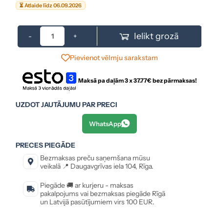
⏳ Atlaide līdz 06.09.2026
Ielikt grozā
-
+
Pievienot vēlmju sarakstam
Maksā pa daļām 3 x
37.77
€ bez pārmaksas!
UZDOT JAUTĀJUMU PAR PRECI
WhatsApp
PRECES PIEGĀDE
Bezmaksas preču saņemšana mūsu
veikalā 📍 Daugavgrīvas iela 104, Rīga.
Piegāde 🚚 ar kurjeru - maksas
pakalpojums vai bezmaksas piegāde Rīgā
un Latvijā pasūtījumiem virs 100 EUR.