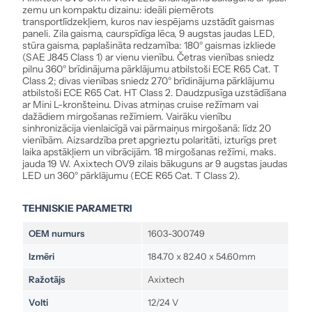
zemu un kompaktu dizainu: ideāli piemērots
transportlīdzekļiem, kuros nav iespējams uzstādīt gaismas
paneli. Zila gaisma, caurspīdīga lēca, 9 augstas jaudas LED,
stūra gaisma, paplašināta redzamība: 180° gaismas izkliede
(SAE J845 Class 1) ar vienu vienību. Četras vienības sniedz
pilnu 360° brīdinājuma pārklājumu atbilstoši ECE R65 Cat. T
Class 2; divas vienības sniedz 270° brīdinājuma pārklājumu
atbilstoši ECE R65 Cat. HT Class 2. Daudzpusīga uzstādīšana
ar Mini L-kronšteinu. Divas atmiņas cruise režīmam vai
dažādiem mirgošanas režīmiem. Vairāku vienību
sinhronizācija vienlaicīgā vai pārmaiņus mirgošanā: līdz 20
vienībām. Aizsardzība pret apgrieztu polaritāti, izturīgs pret
laika apstākļiem un vibrācijām. 18 mirgošanas režīmi, maks.
jauda 19 W. Axixtech OV9 zilais bākuguns ar 9 augstas jaudas
LED un 360° pārklājumu (ECE R65 Cat. T Class 2).
TEHNISKIE PARAMETRI
OEM numurs
1603-300749
Izmēri
184.70 x 82.40 x 54.60mm
Ražotājs
Axixtech
Volti
12/24 V