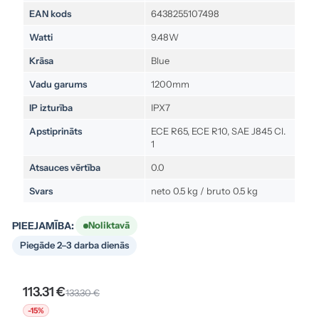
EAN kods
6438255107498
Watti
9.48W
Krāsa
Blue
Vadu garums
1200mm
IP izturība
IPX7
Apstiprināts
ECE R65, ECE R10, SAE J845 Cl.
1
Atsauces vērtība
0.0
Svars
neto 0.5 kg / bruto 0.5 kg
PIEEJAMĪBA:
Noliktavā
Piegāde 2–3 darba dienās
113.31 €
133.30 €
-15%