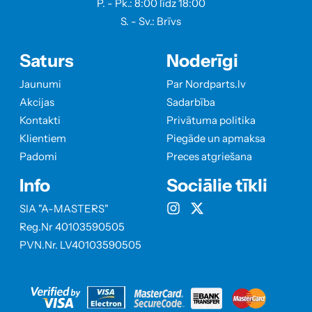
P. - Pk.: 8:00 līdz 18:00
S. - Sv.: Brīvs
Saturs
Noderīgi
Jaunumi
Par Nordparts.lv
Akcijas
Sadarbība
Kontakti
Privātuma politika
Klientiem
Piegāde un apmaksa
Padomi
Preces atgriešana
Info
Sociālie tīkli
SIA "A-MASTERS"
Reg.Nr 40103590505
PVN.Nr. LV40103590505