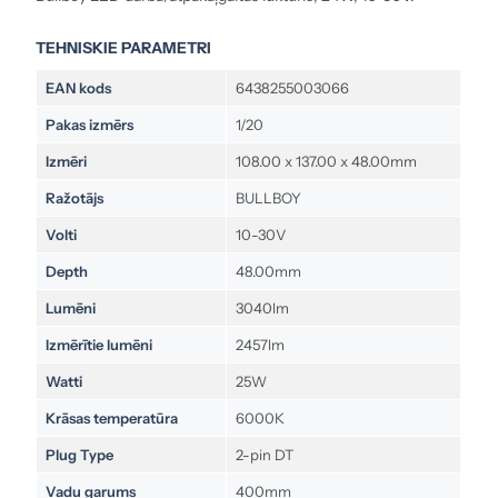
TEHNISKIE PARAMETRI
EAN kods
6438255003066
Pakas izmērs
1/20
Izmēri
108.00 x 137.00 x 48.00mm
Ražotājs
BULLBOY
Volti
10-30V
Depth
48.00mm
Lumēni
3040lm
Izmērītie lumēni
2457lm
Watti
25W
Krāsas temperatūra
6000K
Plug Type
2-pin DT
Vadu garums
400mm