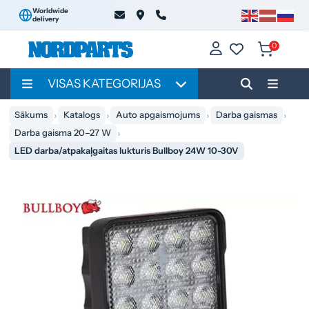
Worldwide
delivery
0
VISAS KATEGORIJAS
Sākums
Katalogs
Auto apgaismojums
Darba gaismas
Darba gaisma 20–27 W
LED darba/atpakaļgaitas lukturis Bullboy 24W 10-30V