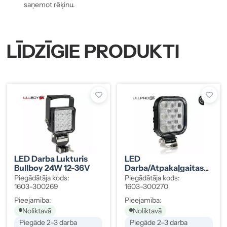
saņemot rēķinu.
LĪDZĪGIE PRODUKTI
LED Darba Lukturis
LED
Bullboy 24W 12-36V
Darba/atpakaļgaitas
Lukturis Bullpro 20W
Piegādātāja kods:
Piegādātāja kods:
12-36V R23
1603-300269
1603-300270
Pieejamība:
Pieejamība:
Noliktavā
Noliktavā
Piegāde 2–3 darba
Piegāde 2–3 darba