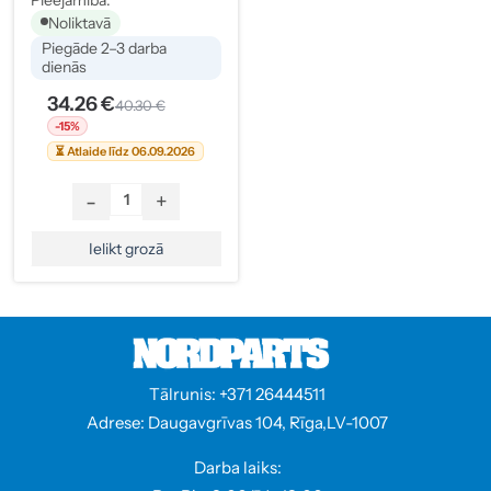
Pieejamība:
Noliktavā
Piegāde 2–3 darba
dienās
34.26 €
40.30 €
-15%
⏳ Atlaide līdz 06.09.2026
-
+
Ielikt grozā
Tālrunis: +371 26444511
Adrese: Daugavgrīvas 104, Rīga,LV-1007
Darba laiks: