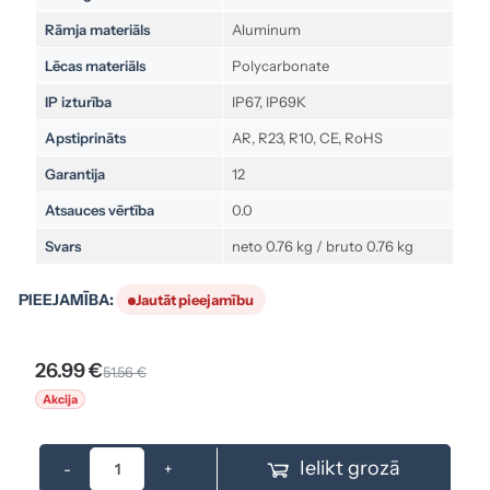
Rāmja materiāls
Aluminum
Lēcas materiāls
Polycarbonate
IP izturība
IP67, IP69K
Apstiprināts
AR, R23, R10, CE, RoHS
Garantija
12
Atsauces vērtība
0.0
Svars
neto 0.76 kg / bruto 0.76 kg
PIEEJAMĪBA:
Jautāt pieejamību
26.99 €
51.56 €
Akcija
Ielikt grozā
-
+