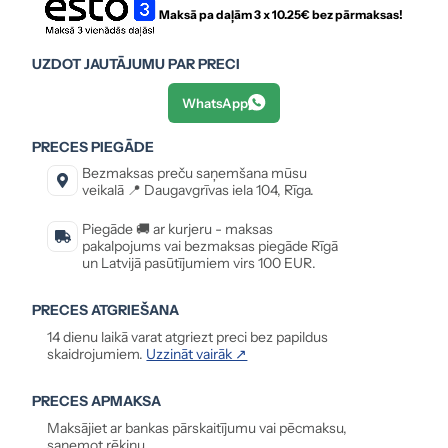
Maksā pa daļām 3 x
10.25
€ bez pārmaksas!
UZDOT JAUTĀJUMU PAR PRECI
WhatsApp
PRECES PIEGĀDE
Bezmaksas preču saņemšana mūsu
veikalā 📍 Daugavgrīvas iela 104, Rīga.
Piegāde 🚚 ar kurjeru - maksas
pakalpojums vai bezmaksas piegāde Rīgā
un Latvijā pasūtījumiem virs 100 EUR.
PRECES ATGRIEŠANA
14 dienu laikā varat atgriezt preci bez papildus
skaidrojumiem.
Uzzināt vairāk ↗
PRECES APMAKSA
Maksājiet ar bankas pārskaitījumu vai pēcmaksu,
saņemot rēķinu.