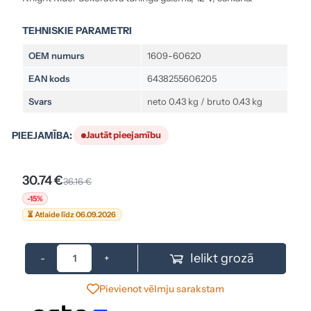
TEHNISKIE PARAMETRI
OEM numurs
1609-60620
EAN kods
6438255606205
Svars
neto 0.43 kg / bruto 0.43 kg
PIEEJAMĪBA:
Jautāt pieejamību
30.74 €
36.16 €
-15%
⏳ Atlaide līdz 06.09.2026
Ielikt grozā
-
+
Pievienot vēlmju sarakstam