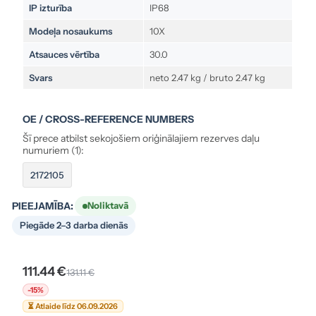
IP izturība
IP68
Modeļa nosaukums
10X
Atsauces vērtība
30.0
Svars
neto 2.47 kg / bruto 2.47 kg
OE / CROSS-REFERENCE NUMBERS
Šī prece atbilst sekojošiem oriģinālajiem rezerves daļu
numuriem (1):
2172105
PIEEJAMĪBA:
Noliktavā
Piegāde 2–3 darba dienās
111.44 €
131.11 €
-15%
⏳ Atlaide līdz 06.09.2026