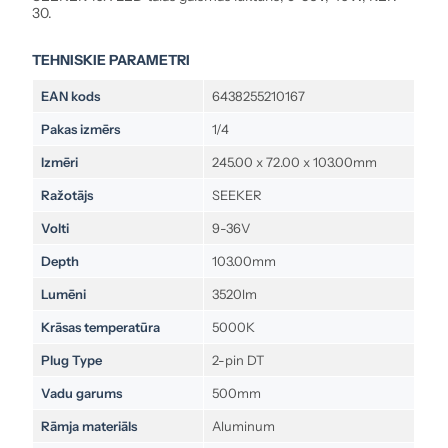
30.
TEHNISKIE PARAMETRI
EAN kods
6438255210167
Pakas izmērs
1/4
Izmēri
245.00 x 72.00 x 103.00mm
Ražotājs
SEEKER
Volti
9-36V
Depth
103.00mm
Lumēni
3520lm
Krāsas temperatūra
5000K
Plug Type
2-pin DT
Vadu garums
500mm
Rāmja materiāls
Aluminum