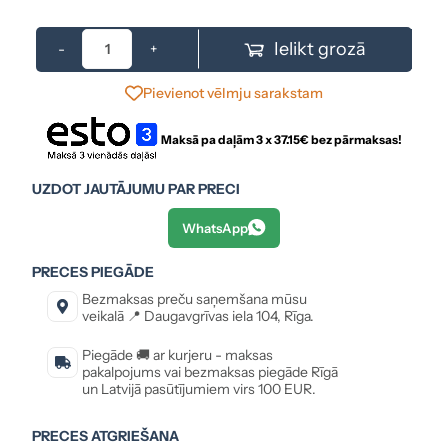
Ielikt grozā
-
+
Pievienot vēlmju sarakstam
Maksā pa daļām 3 x
37.15
€ bez pārmaksas!
UZDOT JAUTĀJUMU PAR PRECI
WhatsApp
PRECES PIEGĀDE
Bezmaksas preču saņemšana mūsu
veikalā 📍 Daugavgrīvas iela 104, Rīga.
Piegāde 🚚 ar kurjeru - maksas
pakalpojums vai bezmaksas piegāde Rīgā
un Latvijā pasūtījumiem virs 100 EUR.
PRECES ATGRIEŠANA