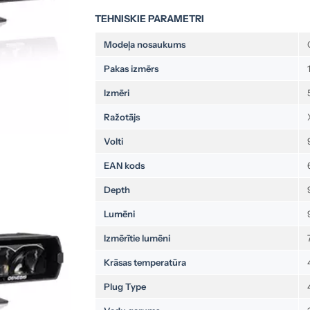
TEHNISKIE PARAMETRI
Modeļa nosaukums
Pakas izmērs
Izmēri
Ražotājs
Volti
EAN kods
Depth
Lumēni
Izmērītie lumēni
Krāsas temperatūra
Plug Type