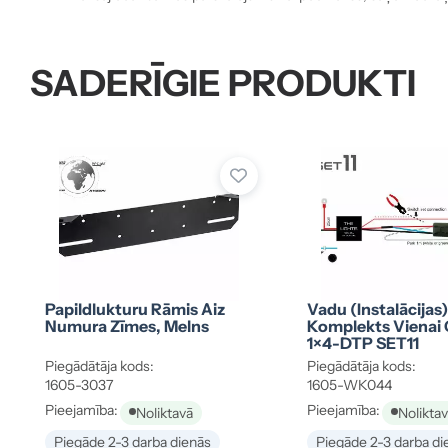
SADERĪGIE PRODUKTI
Papildlukturu Rāmis Aiz
Vadu (instalācijas)
Numura Zīmes, Melns
Komplekts Vienai 
1×4-DTP SET11
Piegādātāja kods:
Piegādātāja kods:
1605-3037
1605-WK044
Pieejamība:
Pieejamība:
Noliktavā
Nolikta
Piegāde 2-3 darba dienās
Piegāde 2-3 darba di