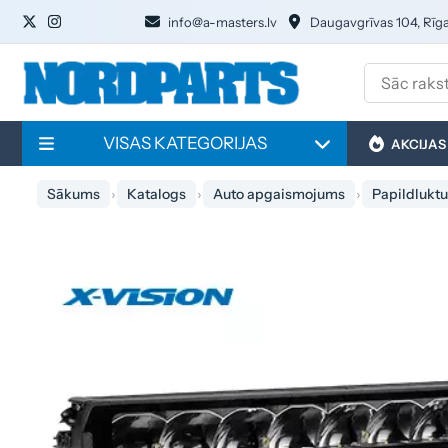
info@a-masters.lv
Daugavgrīvas 104, Rīg
VISAS KATEGORIJAS
AKCIJAS
Sākums
Katalogs
Auto apgaismojums
Papildluktu