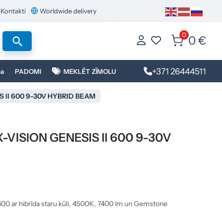
Kontakti
Worldwide delivery
0
0 €
+371 26444511
ba
PADOMI
MEKLĒT ZĪMOLU
IS II 600 9-30V HYBRID BEAM
X-VISION GENESIS II 600 9-30V
00 ar hibrīda staru kūli, 4500K, 7400 lm un Gemstone