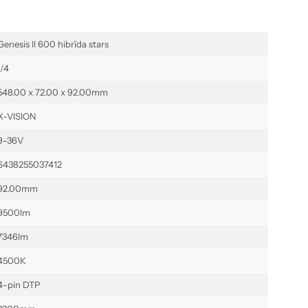
Genesis II 600 hibrīda stars
1/4
548.00 x 72.00 x 92.00mm
X-VISION
9-36V
6438255037412
92.00mm
9500lm
7346lm
4500K
4-pin DTP