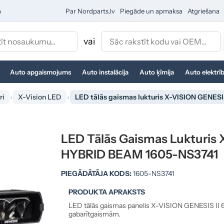
a
Par Nordparts.lv
Piegāde un apmaksa
Atgriešana
vai
Auto apgaismojums
Auto instalācija
Auto ķīmija
Auto elektrī
ri
X-Vision LED
LED tālās gaismas lukturis X-VISION GENES
LED Tālās Gaismas Lukturis 
HYBRID BEAM 1605-NS3741
PIEGĀDĀTĀJA KODS:
1605-NS3741
PRODUKTA APRAKSTS
LED tālās gaismas panelis X-VISION GENESIS II 6
gabarītgaismām.