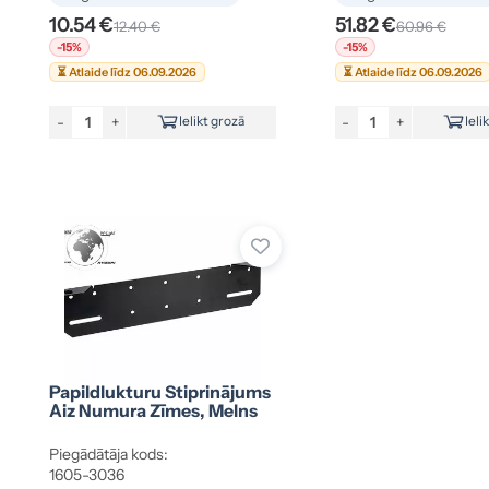
10.54 €
51.82 €
12.40 €
60.96 €
-15%
-15%
⏳ Atlaide līdz 06.09.2026
⏳ Atlaide līdz 06.09.2026
-
+
-
+
Ielikt grozā
Ieli
Papildlukturu Stiprinājums
Aiz Numura Zīmes, Melns
Piegādātāja kods:
1605-3036