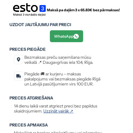
Maksā pa daļām 3 x
65.83
€ bez pārmaksas!
UZDOT JAUTĀJUMU PAR PRECI
WhatsApp
PRECES PIEGĀDE
Bezmaksas preču saņemšana mūsu
veikalā 📍 Daugavgrīvas iela 104, Rīga.
Piegāde 🚚 ar kurjeru - maksas
pakalpojums vai bezmaksas piegāde Rīgā
un Latvijā pasūtījumiem virs 100 EUR.
PRECES ATGRIEŠANA
14 dienu laikā varat atgriezt preci bez papildus
skaidrojumiem.
Uzzināt vairāk ↗
PRECES APMAKSA
Maksājiet ar bankas pārskaitījumu vai pēcmaksu,