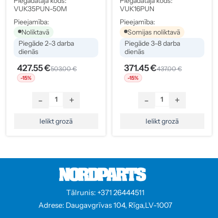
Piegādātāja kods:
Piegādātāja kods:
VUK35PUN-50M
VUK16PUN
Pieejamība:
Pieejamība:
Noliktavā
Somijas noliktavā
Piegāde 2–3 darba
Piegāde 3–8 darba
dienās
dienās
427.55 €
371.45 €
503.00 €
437.00 €
-15%
-15%
-
+
-
+
Ielikt grozā
Ielikt grozā
Tālrunis: +371 26444511
Adrese: Daugavgrīvas 104, Rīga,LV-1007