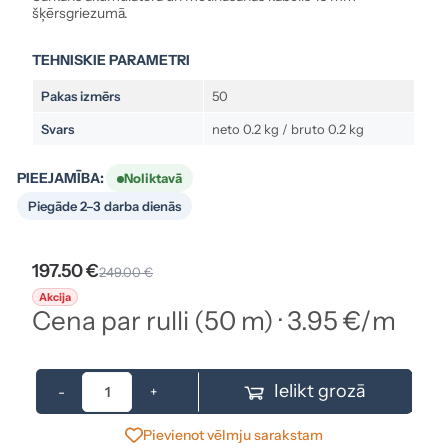
šķērsgriezumā.
TEHNISKIE PARAMETRI
Pakas izmērs
50
Svars
neto 0.2 kg / bruto 0.2 kg
PIEEJAMĪBA:
Noliktavā
Piegāde 2–3 darba dienās
197.50 €
249.00 €
Akcija
Cena par rulli (50 m) · 3.95 €/m
Ielikt grozā
-
+
Pievienot vēlmju sarakstam