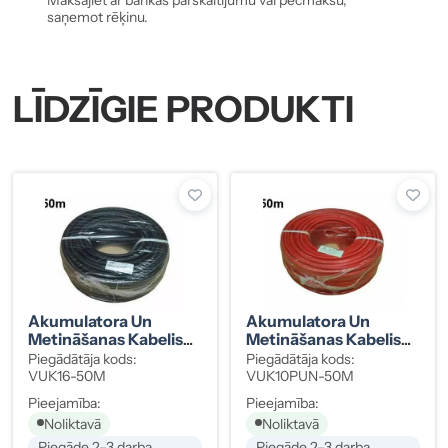
saņemot rēķinu.
LĪDZĪGIE PRODUKTI
Akumulatora Un
Akumulatora Un
Metināšanas Kabelis
Metināšanas Kabelis
16 Mm² Melns 50 M
10 Mm² Sarkans 50 M
Piegādātāja kods:
Piegādātāja kods:
VUK16-50M
VUK10PUN-50M
Pieejamība:
Pieejamība:
Noliktavā
Noliktavā
Piegāde 2–3 darba
Piegāde 2–3 darba