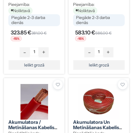
Pieejamība:
Pieejamība:
Noliktavā
Noliktavā
Piegāde 2–3 darba
Piegāde 2–3 darba
dienās
dienās
323.85 €
583.10 €
381.00 €
686.00 €
-15%
-15%
-
+
-
+
Ielikt grozā
Ielikt grozā
Akumulatora /
Akumulatora Un
Metināšanas Kabelis
Metināšanas Kabelis
Sarkans 35mm2 50M
16 Mm² Sarkans 100 M