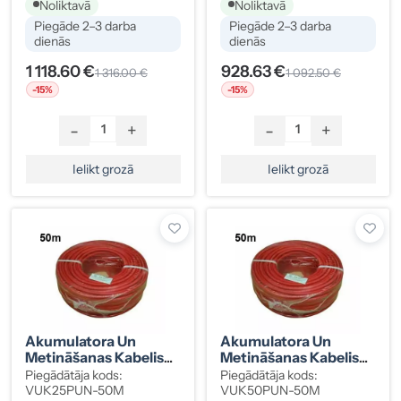
Noliktavā
Noliktavā
Piegāde 2–3 darba
Piegāde 2–3 darba
dienās
dienās
1 118.60 €
928.63 €
1 316.00 €
1 092.50 €
-15%
-15%
-
+
-
+
Ielikt grozā
Ielikt grozā
Akumulatora Un
Akumulatora Un
Metināšanas Kabelis
Metināšanas Kabelis
25 Mm² Sarkans 50 M
50 Mm² Sarkans 50 M
Piegādātāja kods:
Piegādātāja kods:
Rullī
Rullī
VUK25PUN-50M
VUK50PUN-50M