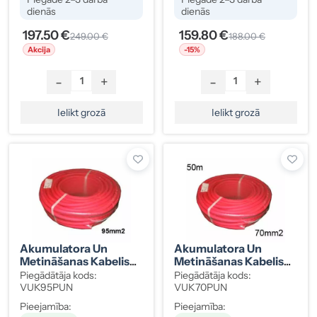
dienās
dienās
197.50 €
159.80 €
249.00 €
188.00 €
Akcija
-15%
-
+
-
+
Ielikt grozā
Ielikt grozā
Akumulatora Un
Akumulatora Un
Metināšanas Kabelis
Metināšanas Kabelis
95 Mm² Sarkans 50 M
70 Mm² Sarkans 50 M
Piegādātāja kods:
Piegādātāja kods:
VUK95PUN
VUK70PUN
Pieejamība:
Pieejamība: