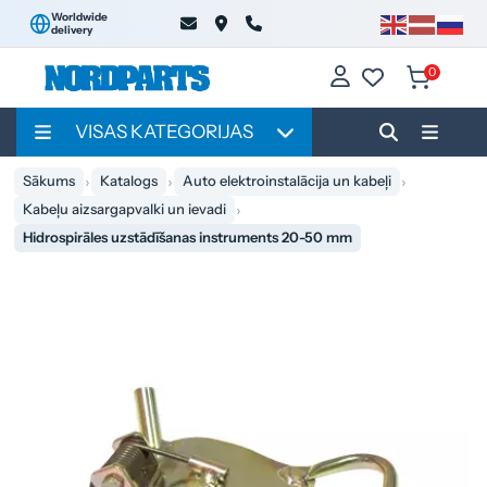
Worldwide
delivery
0
VISAS KATEGORIJAS
Sākums
Katalogs
Auto elektroinstalācija un kabeļi
Kabeļu aizsargapvalki un ievadi
Hidrospirāles uzstādīšanas instruments 20-50 mm