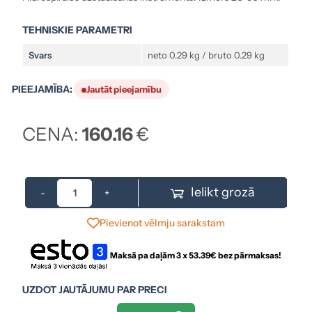
TEHNISKIE PARAMETRI
Svars
neto 0.29 kg / bruto 0.29 kg
PIEEJAMĪBA:
Jautāt pieejamību
CENA:
160.16
€
Ielikt grozā
-
+
Pievienot vēlmju sarakstam
Maksā pa daļām 3 x
53.39
€ bez pārmaksas!
UZDOT JAUTĀJUMU PAR PRECI