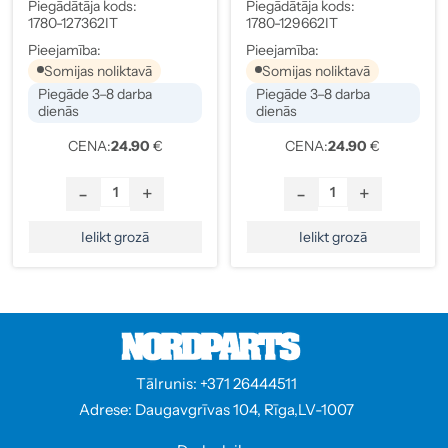
Citrusu, 5 L 1780-
Lavandas, 5 L 1780-
Piegādātāja kods:
Piegādātāja kods:
127362IT
129662IT
1780-127362IT
1780-129662IT
Pieejamība:
Pieejamība:
Somijas noliktavā
Somijas noliktavā
Piegāde 3–8 darba
Piegāde 3–8 darba
dienās
dienās
CENA:
24.90
€
CENA:
24.90
€
-
+
-
+
Ielikt grozā
Ielikt grozā
Tālrunis: +371 26444511
Adrese: Daugavgrīvas 104, Rīga,LV-1007