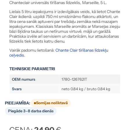
Chanteclair universāls tīrīšanas līdzeklis, Marseille, 5 L.
Lielais 5 litru iepakojums ir izdevīgākais veids, kā lietot Chante
Clair ikdienā: uzpildi 750 ml smidzināmo flakonu atkārtoti, un
litra cena sanāk aptuveni par trešdaļu zemāka nekā mazajam
iepakojumam. Klasiskais Marseille aromāts ar Marseļas ziepju
bāzi šķīdina taukus un netīrumus virtuvē, mājā un garāžā.
Praktiska izvēle arī servisiem un darbnīcām, kur attaukošanas
līdzeklis tiek lietots katru dienu.
Vairāk padomu lietošanā:
Chante Clair tīrīšanas līdzekļu
ceļvedis
.
TEHNISKIE PARAMETRI
OEM numurs
1780-126762IT
Svars
neto 0.84 kg / bruto 0.84 kg
PIEEJAMĪBA:
Somijas noliktavā
Piegāde 3–8 darba dienās
CENA:
24.90
€