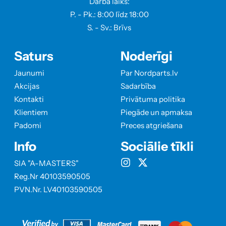
Darba laiks:
P. - Pk.: 8:00 līdz 18:00
S. - Sv.: Brīvs
Saturs
Noderīgi
Jaunumi
Par Nordparts.lv
Akcijas
Sadarbība
Kontakti
Privātuma politika
Klientiem
Piegāde un apmaksa
Padomi
Preces atgriešana
Info
Sociālie tīkli
SIA "A-MASTERS"
Reg.Nr 40103590505
PVN.Nr. LV40103590505