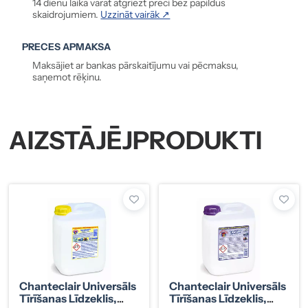
14 dienu laikā varat atgriezt preci bez papildus
skaidrojumiem.
Uzzināt vairāk ↗
PRECES APMAKSA
Maksājiet ar bankas pārskaitījumu vai pēcmaksu,
saņemot rēķinu.
AIZSTĀJĒJPRODUKTI
Chanteclair Universāls
Chanteclair Universāls
Tīrīšanas Līdzeklis,
Tīrīšanas Līdzeklis,