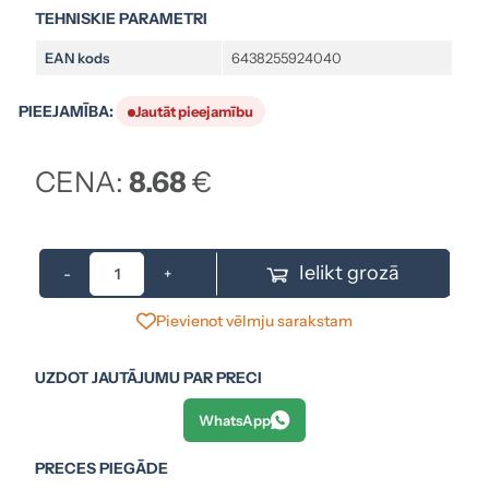
TEHNISKIE PARAMETRI
EAN kods
6438255924040
PIEEJAMĪBA:
Jautāt pieejamību
CENA:
8.68
€
Ielikt grozā
-
+
Pievienot vēlmju sarakstam
UZDOT JAUTĀJUMU PAR PRECI
WhatsApp
PRECES PIEGĀDE