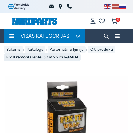
Worldwide
delivery
0
VISAS KATEGORIJAS
Sākums
Katalogs
Automašīnu ķīmija
Citi produkti
Fix It remonta lente, 5 cm x 2 m 1-92404