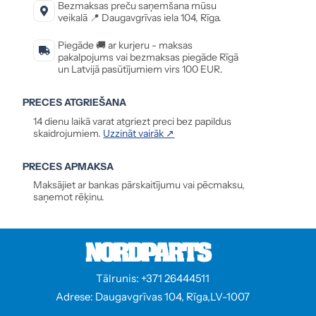
Bezmaksas preču saņemšana mūsu
veikalā 📍 Daugavgrīvas iela 104, Rīga.
Piegāde 🚚 ar kurjeru - maksas
pakalpojums vai bezmaksas piegāde Rīgā
un Latvijā pasūtījumiem virs 100 EUR.
PRECES ATGRIEŠANA
14 dienu laikā varat atgriezt preci bez papildus
skaidrojumiem.
Uzzināt vairāk ↗
PRECES APMAKSA
Maksājiet ar bankas pārskaitījumu vai pēcmaksu,
saņemot rēķinu.
Tālrunis: +371 26444511
Adrese: Daugavgrīvas 104, Rīga,LV-1007