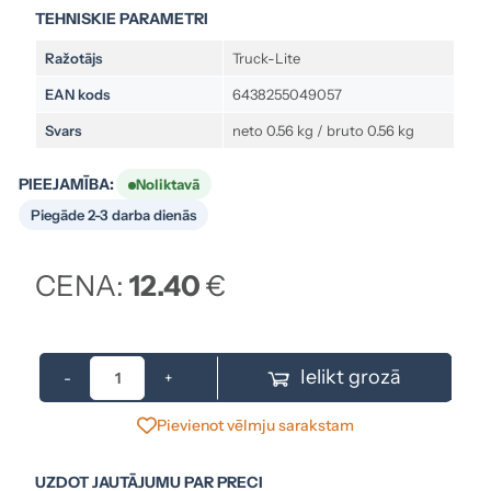
TEHNISKIE PARAMETRI
Ražotājs
Truck-Lite
EAN kods
6438255049057
Svars
neto 0.56 kg / bruto 0.56 kg
PIEEJAMĪBA:
Noliktavā
Piegāde 2-3 darba dienās
CENA:
12.40
€
Ielikt grozā
-
+
Pievienot vēlmju sarakstam
UZDOT JAUTĀJUMU PAR PRECI