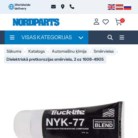
Worldwide
delivery
0
VISAS KATEGORIJAS
Sākums
Katalogs
Automašīnu ķīmija
Smērvielas
Dielektriskā pretkorozijas smērviela, 2 oz 1608-4905