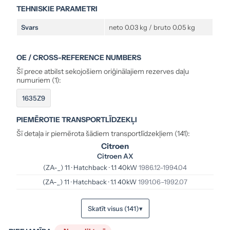
TEHNISKIE PARAMETRI
Svars
neto 0.03 kg / bruto 0.05 kg
OE / CROSS-REFERENCE NUMBERS
Šī prece atbilst sekojošiem oriģinālajiem rezerves daļu
numuriem (1):
1635Z9
PIEMĒROTIE TRANSPORTLĪDZEKĻI
Šī detaļa ir piemērota šādiem transportlīdzekļiem (141):
Citroen
Citroen AX
(ZA-_) 11 · Hatchback · 1.1 40kW
1986.12–1994.04
(ZA-_) 11 · Hatchback · 1.1 40kW
1991.06–1992.07
Skatīt visus (141)
▾