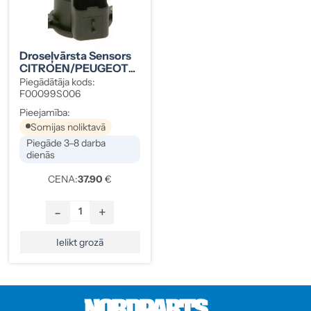
Droseļvārsta Sensors
CITROEN/PEUGEOT
1635Z9
Piegādātāja kods:
F00099S006
Pieejamība:
Somijas noliktavā
Piegāde 3–8 darba
dienās
CENA:
37.90
€
-
+
Ielikt grozā