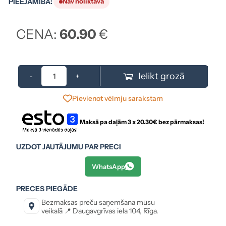
PIEEJAMĪBA:
Nav noliktavā
CENA:
60.90
€
Ielikt grozā
-
+
Pievienot vēlmju sarakstam
Maksā pa daļām 3 x
20.30
€ bez pārmaksas!
UZDOT JAUTĀJUMU PAR PRECI
WhatsApp
PRECES PIEGĀDE
Bezmaksas preču saņemšana mūsu
veikalā 📍 Daugavgrīvas iela 104, Rīga.