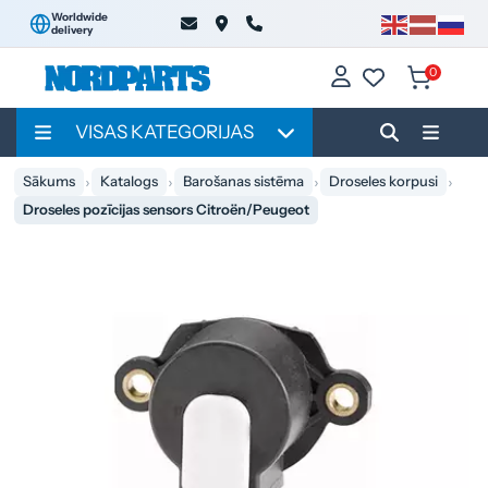
Worldwide
delivery
0
VISAS KATEGORIJAS
Sākums
Katalogs
Barošanas sistēma
Droseles korpusi
Droseles pozīcijas sensors Citroën/Peugeot