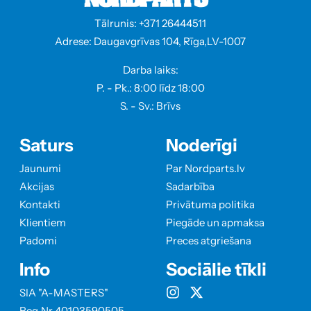
Tālrunis: +371 26444511
Adrese: Daugavgrīvas 104, Rīga,LV-1007
Darba laiks:
P. - Pk.: 8:00 līdz 18:00
S. - Sv.: Brīvs
Saturs
Noderīgi
Jaunumi
Par Nordparts.lv
Akcijas
Sadarbība
Kontakti
Privātuma politika
Klientiem
Piegāde un apmaksa
Padomi
Preces atgriešana
Info
Sociālie tīkli
SIA "A-MASTERS"
Reg.Nr 40103590505