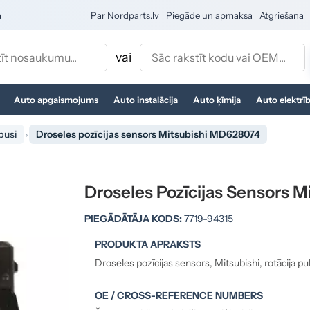
a
Par Nordparts.lv
Piegāde un apmaksa
Atgriešana
vai
Auto apgaismojums
Auto instalācija
Auto ķīmija
Auto elektrī
pusi
Droseles pozīcijas sensors Mitsubishi MD628074
Droseles Pozīcijas Sensors 
PIEGĀDĀTĀJA KODS:
7719-94315
PRODUKTA APRAKSTS
Droseles pozīcijas sensors, Mitsubishi, rotācija pul
OE / CROSS-REFERENCE NUMBERS