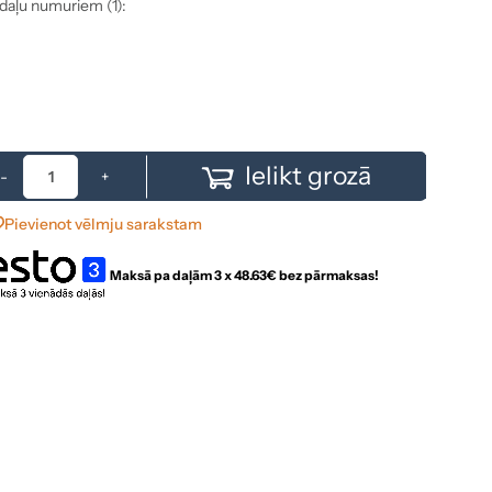
 daļu numuriem (1):
Ielikt grozā
-
+
Pievienot vēlmju sarakstam
Maksā pa daļām 3 x
48.63
€ bez pārmaksas!