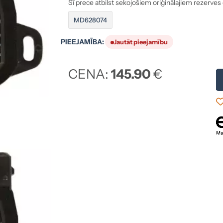
Šī prece atbilst sekojošiem oriģinālajiem rezerves
MD628074
PIEEJAMĪBA:
Jautāt pieejamību
CENA:
145.90
€