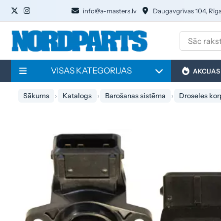
info@a-masters.lv
Daugavgrīvas 104, Rīg
VISAS KATEGORIJAS
AKCIJAS
Sākums
Katalogs
Barošanas sistēma
Droseles kor