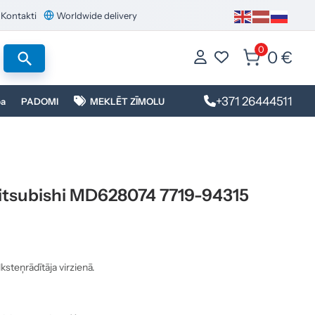
Kontakti
Worldwide delivery
0
0 €
+371 26444511
ba
PADOMI
MEKLĒT ZĪMOLU
Mitsubishi MD628074 7719-94315
ksteņrādītāja virzienā.