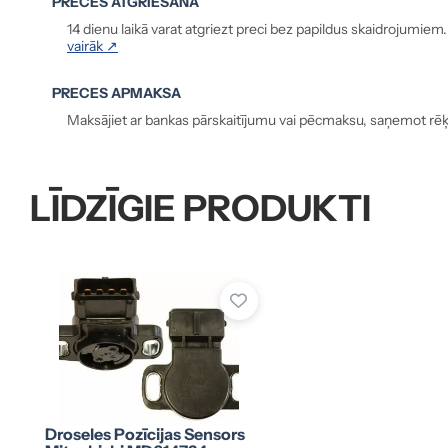
PRECES ATGRIEŠANA
14 dienu laikā varat atgriezt preci bez papildus skaidrojumiem
vairāk ↗
PRECES APMAKSA
Maksājiet ar bankas pārskaitījumu vai pēcmaksu, saņemot rēķ
LĪDZĪGIE PRODUKTI
Droseles Pozīcijas Sensors