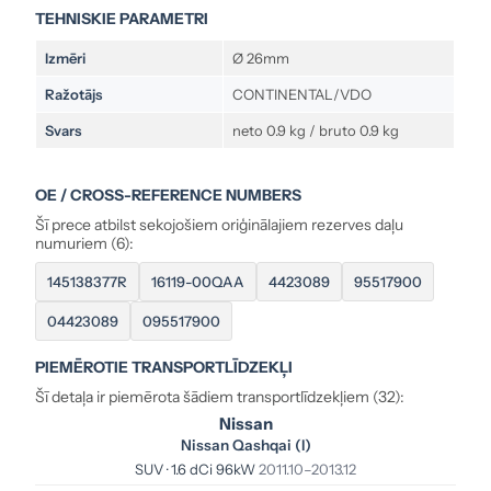
TEHNISKIE PARAMETRI
Izmēri
Ø 26mm
Ražotājs
CONTINENTAL/VDO
Svars
neto 0.9 kg / bruto 0.9 kg
OE / CROSS-REFERENCE NUMBERS
Šī prece atbilst sekojošiem oriģinālajiem rezerves daļu
numuriem (6):
145138377R
16119-00QAA
4423089
95517900
04423089
095517900
PIEMĒROTIE TRANSPORTLĪDZEKĻI
Šī detaļa ir piemērota šādiem transportlīdzekļiem (32):
Nissan
Nissan Qashqai (I)
SUV · 1.6 dCi 96kW
2011.10–2013.12