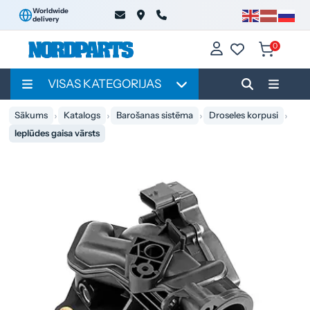
Worldwide
delivery
0
VISAS KATEGORIJAS
Sākums
Katalogs
Barošanas sistēma
Droseles korpusi
Ieplūdes gaisa vārsts