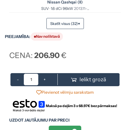
Nissan Qashqai (II)
SUV · 1.6 dCi 96kW
2013.11–...
Skatīt visus (32)
▾
PIEEJAMĪBA:
Nav noliktavā
CENA:
206.90
€
Ielikt grozā
-
+
Pievienot vēlmju sarakstam
Maksā pa daļām 3 x
68.97
€ bez pārmaksas!
UZDOT JAUTĀJUMU PAR PRECI