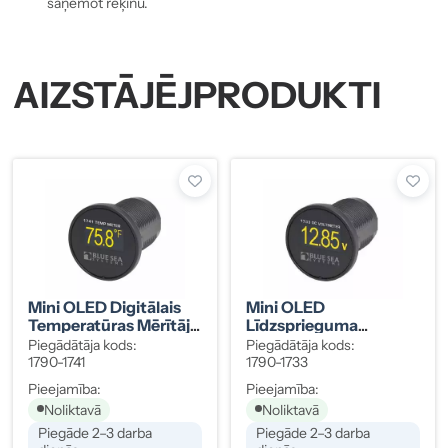
saņemot rēķinu.
AIZSTĀJĒJPRODUKTI
Mini OLED Digitālais
Mini OLED
Temperatūras Mērītājs
Līdzsprieguma
1790-1741
Voltmetrs, 8-36 V
Piegādātāja kods:
Piegādātāja kods:
1790-1733
1790-1741
1790-1733
Pieejamība:
Pieejamība:
Noliktavā
Noliktavā
Piegāde 2–3 darba
Piegāde 2–3 darba