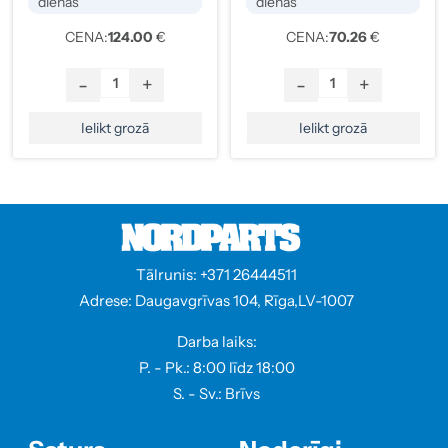
dienās
dienās
CENA:
124.00
€
CENA:
70.26
€
-
+
-
+
Ielikt grozā
Ielikt grozā
Tālrunis: +371 26444511
Adrese: Daugavgrīvas 104, Rīga,LV-1007
Darba laiks:
P. - Pk.: 8:00 līdz 18:00
S. - Sv.: Brīvs