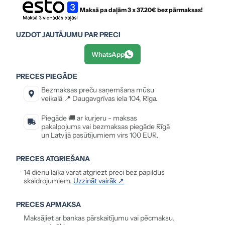
Maksā pa daļām 3 x
37.20
€ bez pārmaksas!
UZDOT JAUTĀJUMU PAR PRECI
WhatsApp
PRECES PIEGĀDE
Bezmaksas preču saņemšana mūsu
veikalā 📍 Daugavgrīvas iela 104, Rīga.
Piegāde 🚚 ar kurjeru - maksas
pakalpojums vai bezmaksas piegāde Rīgā
un Latvijā pasūtījumiem virs 100 EUR.
PRECES ATGRIEŠANA
14 dienu laikā varat atgriezt preci bez papildus
skaidrojumiem.
Uzzināt vairāk ↗
PRECES APMAKSA
Maksājiet ar bankas pārskaitījumu vai pēcmaksu,