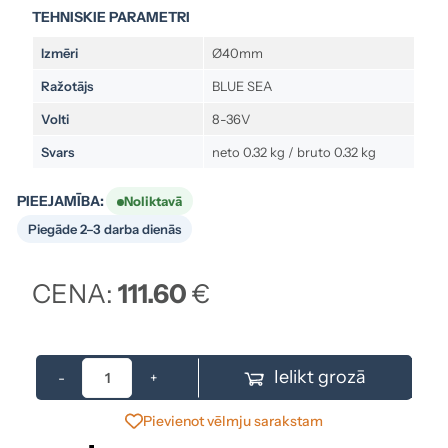
TEHNISKIE PARAMETRI
Izmēri
Ø40mm
Ražotājs
BLUE SEA
Volti
8-36V
Svars
neto 0.32 kg / bruto 0.32 kg
PIEEJAMĪBA:
Noliktavā
Piegāde 2–3 darba dienās
CENA:
111.60
€
Ielikt grozā
-
+
Pievienot vēlmju sarakstam