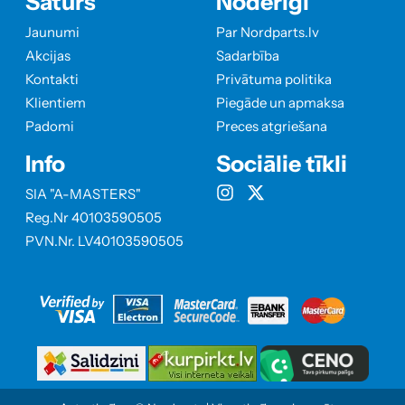
Saturs
Noderīgi
Jaunumi
Par Nordparts.lv
Akcijas
Sadarbība
Kontakti
Privātuma politika
Klientiem
Piegāde un apmaksa
Padomi
Preces atgriešana
Info
Sociālie tīkli
SIA "A-MASTERS"
Reg.Nr 40103590505
PVN.Nr. LV40103590505