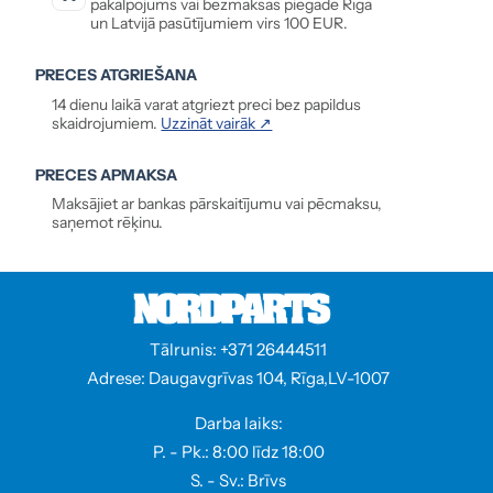
pakalpojums vai bezmaksas piegāde Rīgā
un Latvijā pasūtījumiem virs 100 EUR.
PRECES ATGRIEŠANA
14 dienu laikā varat atgriezt preci bez papildus
skaidrojumiem.
Uzzināt vairāk ↗
PRECES APMAKSA
Maksājiet ar bankas pārskaitījumu vai pēcmaksu,
saņemot rēķinu.
Tālrunis: +371 26444511
Adrese: Daugavgrīvas 104, Rīga,LV-1007
Darba laiks:
P. - Pk.: 8:00 līdz 18:00
S. - Sv.: Brīvs