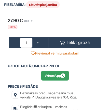
PIEEJAMĪBA:
Jautāt pieejamību
27.90 €
31.00 €
-10%
Ielikt grozā
-
+
Pievienot vēlmju sarakstam
UZDOT JAUTĀJUMU PAR PRECI
WhatsApp
PRECES PIEGĀDE
Bezmaksas preču saņemšana mūsu
veikalā 📍 Daugavgrīvas iela 104, Rīga.
Piegāde 🚚 ar kurjeru - maksas