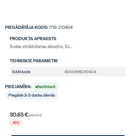
PIEGĀDĀTĀJA KODS:
1718-210404
PRODUKTA APRAKSTS
Sodas strūklošanas abrazīvs, 5 L.
TEHNISKIE PARAMETRI
EAN kods
4000896210404
PIEEJAMĪBA:
Noliktavā
Piegāde 2–3 darba dienās
30.65 €
34.05 €
-10%