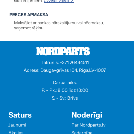
skaidrojumiem.
Uzzināt vairāk ↗
PRECES APMAKSA
Maksājiet ar bankas pārskaitījumu vai pēcmaksu,
saņemot rēķinu.
Tālrunis: +371 26444511
Adrese: Daugavgrīvas 104, Rīga,LV-1007
Darba laiks:
P. - Pk.: 8:00 līdz 18:00
S. - Sv.: Brīvs
Saturs
Noderīgi
Jaunumi
Par Nordparts.lv
Akcijas
Sadarbība