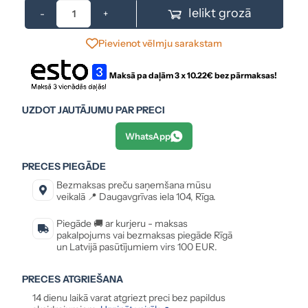
Ielikt grozā
-
+
Pievienot vēlmju sarakstam
Maksā pa daļām 3 x
10.22
€ bez pārmaksas!
UZDOT JAUTĀJUMU PAR PRECI
WhatsApp
PRECES PIEGĀDE
Bezmaksas preču saņemšana mūsu
veikalā 📍 Daugavgrīvas iela 104, Rīga.
Piegāde 🚚 ar kurjeru - maksas
pakalpojums vai bezmaksas piegāde Rīgā
un Latvijā pasūtījumiem virs 100 EUR.
PRECES ATGRIEŠANA
14 dienu laikā varat atgriezt preci bez papildus