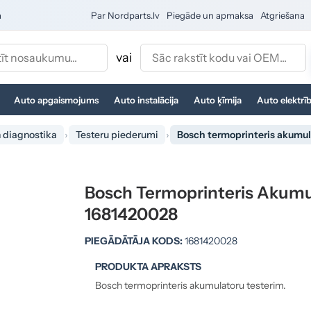
a
Par Nordparts.lv
Piegāde un apmaksa
Atgriešana
vai
Auto apgaismojums
Auto instalācija
Auto ķīmija
Auto elektrī
n diagnostika
Testeru piederumi
Bosch termoprinteris akumul
Bosch Termoprinteris Akumu
1681420028
PIEGĀDĀTĀJA KODS:
1681420028
PRODUKTA APRAKSTS
Bosch termoprinteris akumulatoru testerim.