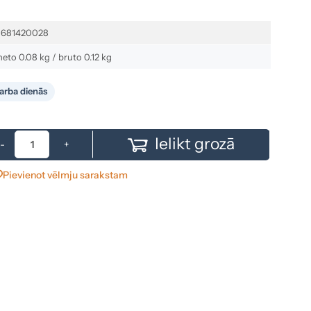
1681420028
neto 0.08 kg / bruto 0.12 kg
arba dienās
Ielikt grozā
-
+
Pievienot vēlmju sarakstam