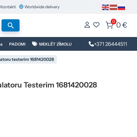
Kontakti
Worldwide delivery
0
0 €
+371 26444511
ba
PADOMI
MEKLĒT ZĪMOLU
atoru testerim 1681420028
latoru Testerim 1681420028