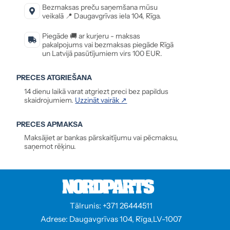
Bezmaksas preču saņemšana mūsu
veikalā 📍 Daugavgrīvas iela 104, Rīga.
Piegāde 🚚 ar kurjeru - maksas
pakalpojums vai bezmaksas piegāde Rīgā
un Latvijā pasūtījumiem virs 100 EUR.
PRECES ATGRIEŠANA
14 dienu laikā varat atgriezt preci bez papildus
skaidrojumiem.
Uzzināt vairāk ↗
PRECES APMAKSA
Maksājiet ar bankas pārskaitījumu vai pēcmaksu,
saņemot rēķinu.
Tālrunis: +371 26444511
Adrese: Daugavgrīvas 104, Rīga,LV-1007