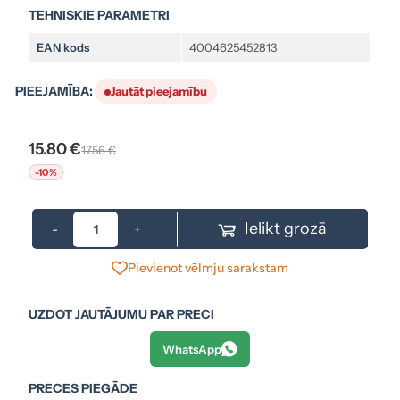
TEHNISKIE PARAMETRI
EAN kods
4004625452813
PIEEJAMĪBA:
Jautāt pieejamību
15.80 €
17.56 €
-10%
Ielikt grozā
-
+
Pievienot vēlmju sarakstam
UZDOT JAUTĀJUMU PAR PRECI
WhatsApp
PRECES PIEGĀDE