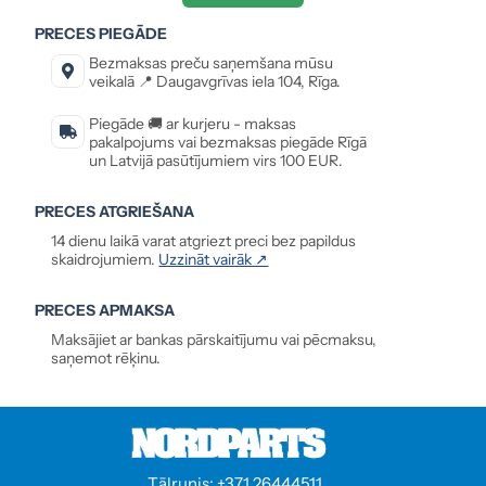
PRECES PIEGĀDE
Bezmaksas preču saņemšana mūsu
veikalā 📍 Daugavgrīvas iela 104, Rīga.
Piegāde 🚚 ar kurjeru - maksas
pakalpojums vai bezmaksas piegāde Rīgā
un Latvijā pasūtījumiem virs 100 EUR.
PRECES ATGRIEŠANA
14 dienu laikā varat atgriezt preci bez papildus
skaidrojumiem.
Uzzināt vairāk ↗
PRECES APMAKSA
Maksājiet ar bankas pārskaitījumu vai pēcmaksu,
saņemot rēķinu.
Tālrunis: +371 26444511