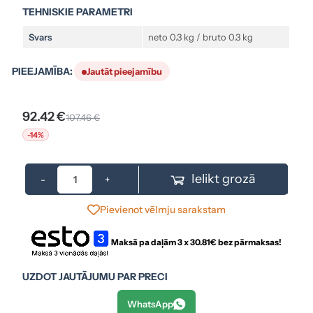
TEHNISKIE PARAMETRI
Svars
neto 0.3 kg / bruto 0.3 kg
PIEEJAMĪBA:
Jautāt pieejamību
92.42 €
107.46 €
-14%
Ielikt grozā
-
+
Pievienot vēlmju sarakstam
Maksā pa daļām 3 x
30.81
€ bez pārmaksas!
UZDOT JAUTĀJUMU PAR PRECI
WhatsApp