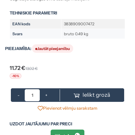
TEHNISKIE PARAMETRI
EAN kods
3838909007472
Svars
bruto 0.49 kg
PIEEJAMĪBA:
Jautāt pieejamību
11.72 €
13.02 €
-10%
Ielikt grozā
-
+
Pievienot vēlmju sarakstam
UZDOT JAUTĀJUMU PAR PRECI