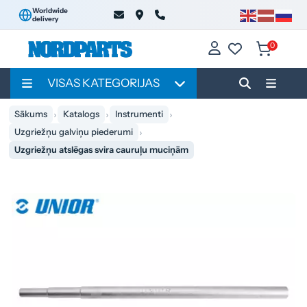
Worldwide
delivery
0
VISAS KATEGORIJAS
Sākums
Katalogs
Instrumenti
Uzgriežņu galviņu piederumi
Uzgriežņu atslēgas svira cauruļu muciņām