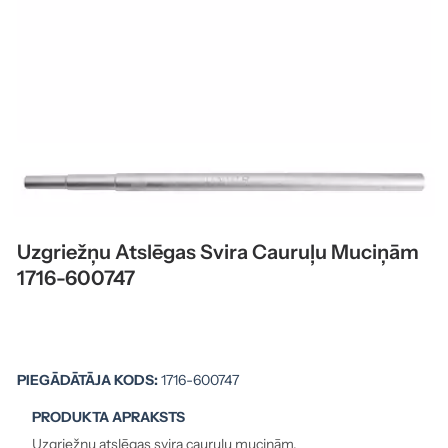
Uzgriežņu Atslēgas Svira Cauruļu Muciņām
1716-600747
PIEGĀDĀTĀJA KODS:
1716-600747
PRODUKTA APRAKSTS
Uzgriežņu atslēgas svira cauruļu muciņām.