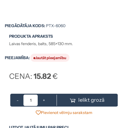
PIEGĀDĀTĀJA KODS:
PTX-6060
PRODUKTA APRAKSTS
Laivas fenderis, balts, 585×130 mm.
PIEEJAMĪBA:
Jautāt pieejamību
CENA:
15.82
€
Ielikt grozā
-
+
Pievienot vēlmju sarakstam
UZDOT JAUTĀJUMU PAR PRECI