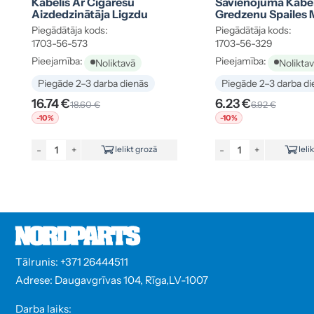
Kabelis Ar Cigarešu
Savienojuma Kabel
Aizdedzinātāja Ligzdu
Gredzenu Spailes 
Mm
Piegādātāja kods:
Piegādātāja kods:
1703-56-573
1703-56-329
Pieejamība:
Pieejamība:
Noliktavā
Nolikta
Piegāde 2–3 darba dienās
Piegāde 2–3 darba di
16.74 €
6.23 €
18.60 €
6.92 €
-10%
-10%
-
+
-
+
Ielikt grozā
Ieli
Tālrunis: +371 26444511
Adrese: Daugavgrīvas 104, Rīga,LV-1007
Darba laiks: