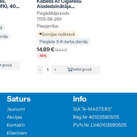
is,
Kabelis Ar Cigarešu
M10, 400
Aizdedzinātāja
Kontaktdakšu, 400 Mm
Piegādātāja kods:
1703-56-263
Pieejamība:
vā
Somijas noliktavā
enās
Piegāde 3–8 darba dienās
14.89 €
16.54 €
-10%
kt grozā
-
+
Ielikt grozā
Saturs
Info
Jaunumi
SIA "A-MASTERS"
Akcijas
Reg.Nr 40103590505
Kontakti
PVN.Nr. LV40103590505
Klientiem