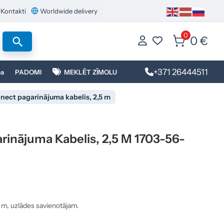
Kontakti
Worldwide delivery
0
0 €
+371 26444511
ba
PADOMI
MEKLĒT ZĪMOLU
ect pagarinājuma kabelis, 2,5 m
inājuma Kabelis, 2,5 M 1703-56-
m, uzlādes savienotājam.