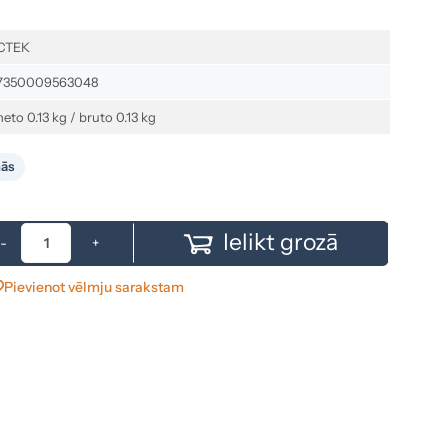
CTEK
7350009563048
neto 0.13 kg / bruto 0.13 kg
nās
Ielikt grozā
-
+
Pievienot vēlmju sarakstam