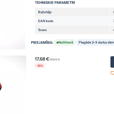
TEHNISKIE PARAMETRI
Ražotājs
EAN kods
Svars
PIEEJAMĪBA:
Noliktavā
Piegāde 2–3 darba die
17.68 €
19.64 €
-10%