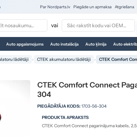
a
Par Nordparts.lv
Piegāde un apmaksa
Atgriešana
vai
Auto apgaismojums
Auto instalācija
Auto ķīmija
Auto elektrī
atoru lādētāji
CTEK akumulatoru lādētāji
CTEK Comfort Conn
CTEK Comfort Connect Pagar
304
PIEGĀDĀTĀJA KODS:
1703-56-304
PRODUKTA APRAKSTS
CTEK Comfort Connect pagarinājuma kabelis, 2,5 