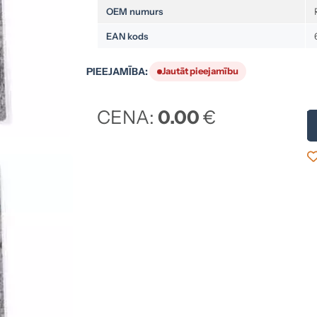
OEM numurs
EAN kods
PIEEJAMĪBA:
Jautāt pieejamību
CENA:
0.00
€