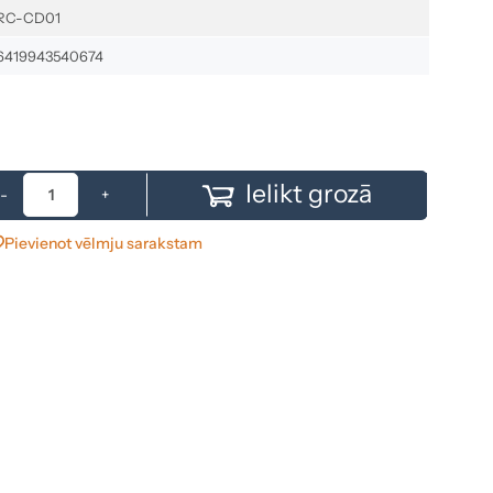
RC-CD01
6419943540674
Ielikt grozā
-
+
Pievienot vēlmju sarakstam