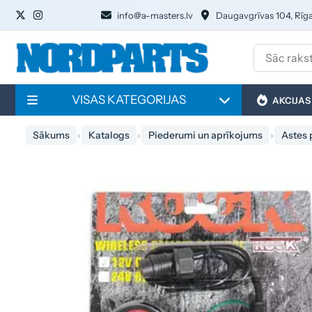
info@a-masters.lv
Daugavgrīvas 104, Rīg
VISAS KATEGORIJAS
AKCIJAS
Sākums
Katalogs
Piederumi un aprīkojums
Astes 