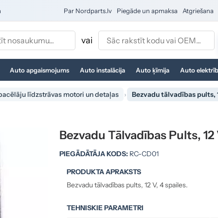
a
Par Nordparts.lv
Piegāde un apmaksa
Atgriešana
vai
Auto apgaismojums
Auto instalācija
Auto ķīmija
Auto elektrī
pacēlāju līdzstrāvas motori un detaļas
Bezvadu tālvadības pults, 
Bezvadu Tālvadības Pults, 1
PIEGĀDĀTĀJA KODS:
RC-CD01
PRODUKTA APRAKSTS
Bezvadu tālvadības pults, 12 V, 4 spailes.
TEHNISKIE PARAMETRI