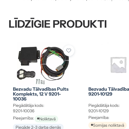
LĪDZĪGIE PRODUKTI
Bezvadu Tālvadības Pults
Bezvadu Tālvadība
Komplekts, 12 V 9201-
9201-10129
10036
Piegādātāja kods:
Piegādātāja kods:
9201-10036
9201-10129
Pieejamība:
Pieejamība:
Noliktavā
Somijas noliktavā
Piegāde 2–3 darba dienās