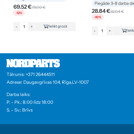
Piegāde 3–8 darba di
69.52 €
79.00 €
28.84 €
32.04 €
-12%
-10%
-
+
Ielikt grozā
-
+
Ieli
Tālrunis: +371 26444511
Adrese: Daugavgrīvas 104, Rīga,LV-1007
Darba laiks:
P. - Pk.: 8:00 līdz 18:00
S. - Sv.: Brīvs