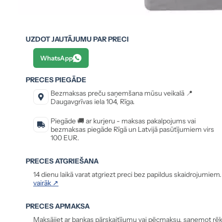
UZDOT JAUTĀJUMU PAR PRECI
WhatsApp
PRECES PIEGĀDE
Bezmaksas preču saņemšana mūsu veikalā 📍
Daugavgrīvas iela 104, Rīga.
Piegāde 🚚 ar kurjeru - maksas pakalpojums vai
bezmaksas piegāde Rīgā un Latvijā pasūtījumiem virs
100 EUR.
PRECES ATGRIEŠANA
14 dienu laikā varat atgriezt preci bez papildus skaidrojumiem
vairāk ↗
PRECES APMAKSA
Maksājiet ar bankas pārskaitījumu vai pēcmaksu, saņemot rēķ