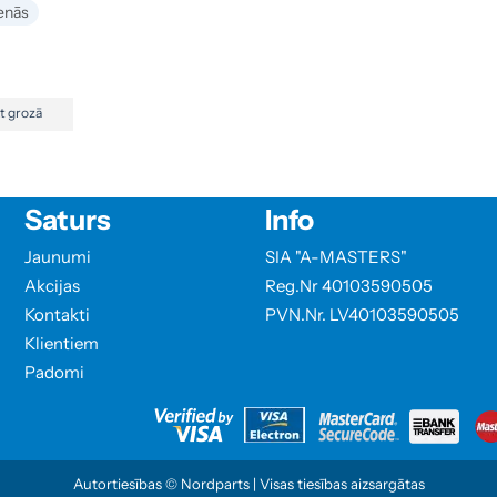
enās
kt grozā
Saturs
Info
Jaunumi
SIA "A-MASTERS"
Akcijas
Reg.Nr 40103590505
Kontakti
PVN.Nr. LV40103590505
Klientiem
Padomi
Autortiesības © Nordparts | Visas tiesības aizsargātas