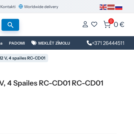
Kontakti
Worldwide delivery
0
0 €
+371 26444511
ba
PADOMI
MEKLĒT ZĪMOLU
12 V, 4 spailes RC-CD01
2 V, 4 Spailes RC-CD01 RC-CD01