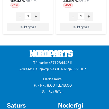
69.52 €
28.84 €
79.00 €
32.04 €
-12%
-10%
-
+
-
+
Ielikt grozā
Ielikt grozā
Tālrunis: +371 26444511
Adrese: Daugavgrīvas 104, Rīga,LV-1007
Darba laiks:
P. - Pk.: 8:00 līdz 18:00
S. - Sv.: Brīvs
Saturs
Noderīgi