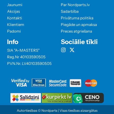
Jaunumi
Par Nordparts.lv
Akcijas
Sadarbība
Kontakti
Privātuma politika
Klientiem
Piegāde un apmaksa
Padomi
Preces atgriešana
Info
Sociālie tīkli
SIA "A-MASTERS"
Reg.Nr 40103590505
PVN.Nr. LV40103590505
Autortiesības © Nordparts | Visas tiesības aizsargātas