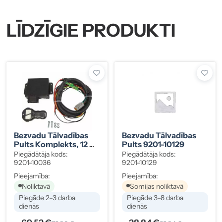
LĪDZĪGIE PRODUKTI
Bezvadu Tālvadības
Bezvadu Tālvadības
Pults Komplekts, 12 V
Pults 9201-10129
9201-10036
Piegādātāja kods:
Piegādātāja kods:
9201-10036
9201-10129
Pieejamība:
Pieejamība:
Noliktavā
Somijas noliktavā
Piegāde 2–3 darba
Piegāde 3–8 darba
dienās
dienās