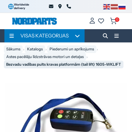
Worldwide
delivery
0
VISAS KATEGORIJAS
Sākums
Katalogs
Piederumi un aprīkojums
Astes pacēlāju līdzstrāvas motori un detaļas
Bezvadu vadības pults kravas platformām (tail lift) 1605-WKLIFT