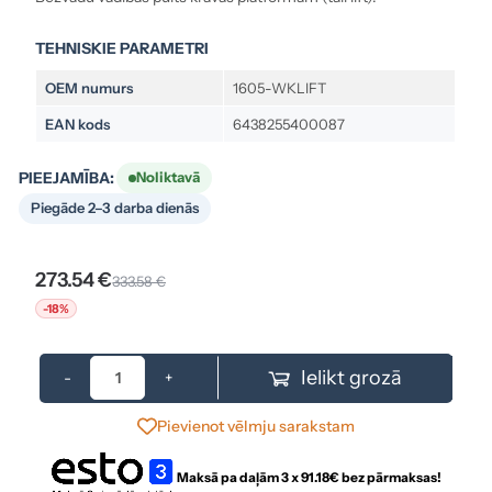
TEHNISKIE PARAMETRI
OEM numurs
1605-WKLIFT
EAN kods
6438255400087
PIEEJAMĪBA:
Noliktavā
Piegāde 2–3 darba dienās
273.54 €
333.58 €
-18%
Ielikt grozā
-
+
Pievienot vēlmju sarakstam
Maksā pa daļām 3 x
91.18
€ bez pārmaksas!