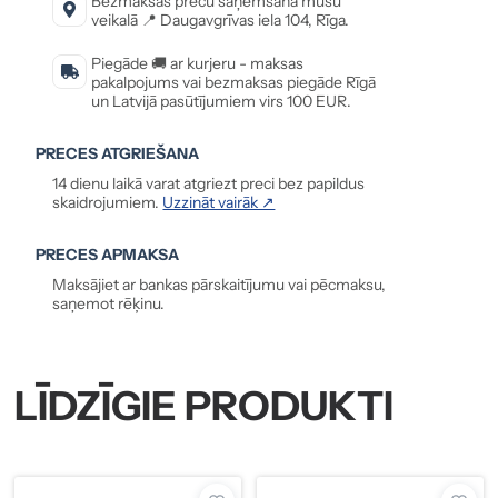
Bezmaksas preču saņemšana mūsu
veikalā 📍 Daugavgrīvas iela 104, Rīga.
Piegāde 🚚 ar kurjeru - maksas
pakalpojums vai bezmaksas piegāde Rīgā
un Latvijā pasūtījumiem virs 100 EUR.
PRECES ATGRIEŠANA
14 dienu laikā varat atgriezt preci bez papildus
skaidrojumiem.
Uzzināt vairāk ↗
PRECES APMAKSA
Maksājiet ar bankas pārskaitījumu vai pēcmaksu,
saņemot rēķinu.
LĪDZĪGIE PRODUKTI