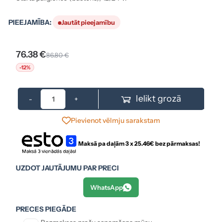
PIEEJAMĪBA:
Jautāt pieejamību
76.38 €
86.80 €
-12%
Ielikt grozā
-
+
Pievienot vēlmju sarakstam
Maksā pa daļām 3 x
25.46
€ bez pārmaksas!
UZDOT JAUTĀJUMU PAR PRECI
WhatsApp
PRECES PIEGĀDE