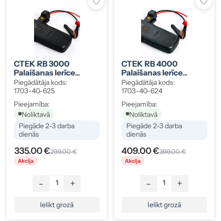
CTEK RB 3000
CTEK RB 4000
Palaišanas Ierīce
Palaišanas Ierīce
(starta Būsteris) 1703-
(starta Būsteris) 1703-
Piegādātāja kods:
Piegādātāja kods:
40-625
40-624
1703-40-625
1703-40-624
Pieejamība:
Pieejamība:
Noliktavā
Noliktavā
Piegāde 2-3 darba
Piegāde 2-3 darba
dienās
dienās
335.00 €
409.00 €
299.00 €
399.00 €
Akcija
Akcija
-
+
-
+
Ielikt grozā
Ielikt grozā