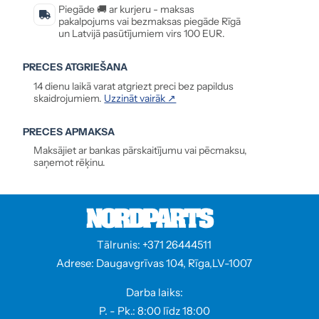
Piegāde 🚚 ar kurjeru - maksas
pakalpojums vai bezmaksas piegāde Rīgā
un Latvijā pasūtījumiem virs 100 EUR.
PRECES ATGRIEŠANA
14 dienu laikā varat atgriezt preci bez papildus
skaidrojumiem.
Uzzināt vairāk ↗
PRECES APMAKSA
Maksājiet ar bankas pārskaitījumu vai pēcmaksu,
saņemot rēķinu.
Tālrunis: +371 26444511
Adrese: Daugavgrīvas 104, Rīga,LV-1007
Darba laiks:
P. - Pk.: 8:00 līdz 18:00