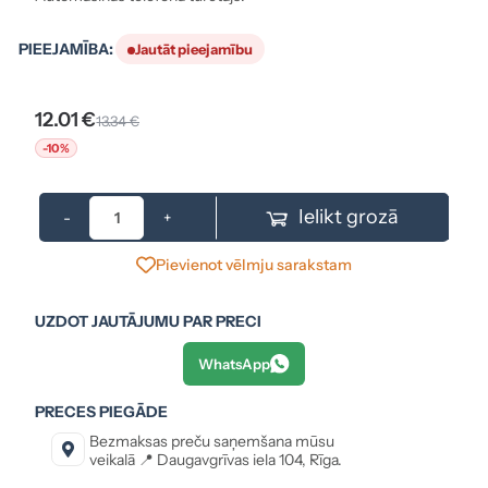
PIEEJAMĪBA:
Jautāt pieejamību
12.01 €
13.34 €
-10%
Ielikt grozā
-
+
Pievienot vēlmju sarakstam
UZDOT JAUTĀJUMU PAR PRECI
WhatsApp
PRECES PIEGĀDE
Bezmaksas preču saņemšana mūsu
veikalā 📍 Daugavgrīvas iela 104, Rīga.