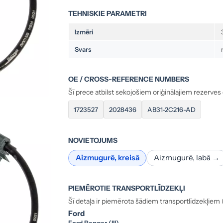
TEHNISKIE PARAMETRI
Izmēri
Svars
OE / CROSS-REFERENCE NUMBERS
Šī prece atbilst sekojošiem oriģinālajiem rezerve
1723527
2028436
AB31-2C216-AD
NOVIETOJUMS
Aizmugurē, kreisā
Aizmugurē, labā →
PIEMĒROTIE TRANSPORTLĪDZEKĻI
Šī detaļa ir piemērota šādiem transportlīdzekļiem 
Ford