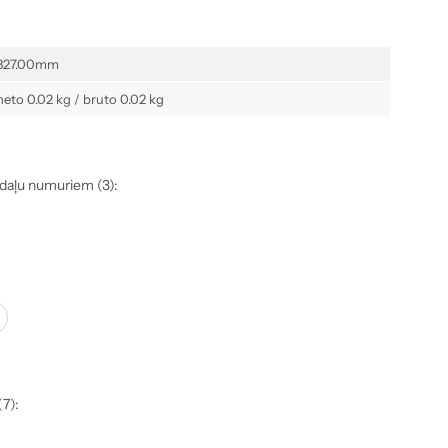
327.00mm
neto 0.02 kg / bruto 0.02 kg
s daļu numuriem (3):
(7):