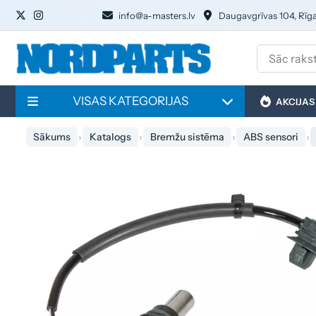
info@a-masters.lv
Daugavgrīvas 104, Rīg
VISAS KATEGORIJAS
AKCIJAS
Sākums
Katalogs
Bremžu sistēma
ABS sensori