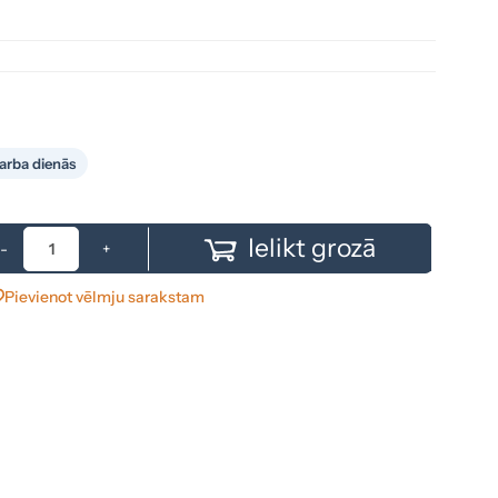
arba dienās
Ielikt grozā
-
+
Pievienot vēlmju sarakstam