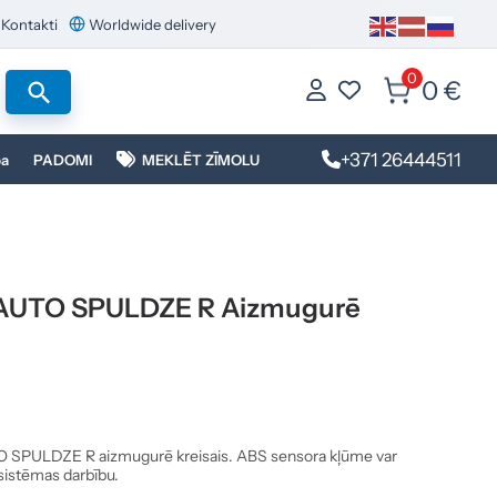
Kontakti
Worldwide delivery
0
0 €
+371 26444511
ba
PADOMI
MEKLĒT ZĪMOLU
AUTO SPULDZE R Aizmugurē
SPULDZE R aizmugurē kreisais. ABS sensora kļūme var
 sistēmas darbību.