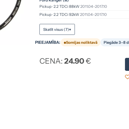
Ford Ranger (III)
Pickup · 2.2 TDCi 88kW
2011.04–2017.10
Pickup · 2.2 TDCi 92kW
2011.04–2017.10
Skatīt visus (7)
▾
PIEEJAMĪBA:
Somijas noliktavā
Piegāde 3–8 d
CENA:
24.90
€