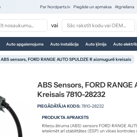
a
Par Nordparts.lv
Piegāde un apmaksa
Atgriešana
vai
Auto apgaismojums
Auto instalācija
Auto ķīmija
Auto elektrī
ABS sensors, FORD RANGE AUTO SPULDZE R aizmugurē kreisais
ABS Sensors, FORD RANGE 
Kreisais 7810-28232
PIEGĀDĀTĀJA KODS:
7810-28232
PRODUKTA APRAKSTS
Riteņu ātruma (ABS) sensors FORD RANGE AUTO 
ietekmēt arī stabilitātes (ESP) un vilces kontroles