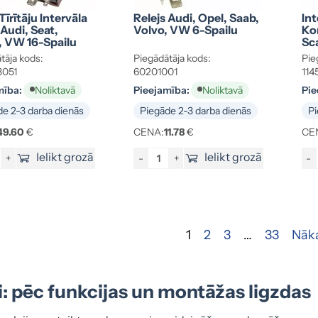
Tīrītāju Intervāla
Relejs Audi, Opel, Saab,
Int
 Audi, Seat,
Volvo, VW 6-Spailu
Ko
, VW 16-Spailu
Sc
tāja kods:
Piegādātāja kods:
Pie
3051
60201001
114
mība:
Pieejamība:
Pie
Noliktavā
Noliktavā
e 2-3 darba dienās
Piegāde 2-3 darba dienās
Pi
49.60
€
CENA:
11.78
€
CE
Ielikt grozā
Ielikt grozā
+
-
+
-
1
2
3
…
33
Nāk
i: pēc funkcijas un montāžas ligzdas