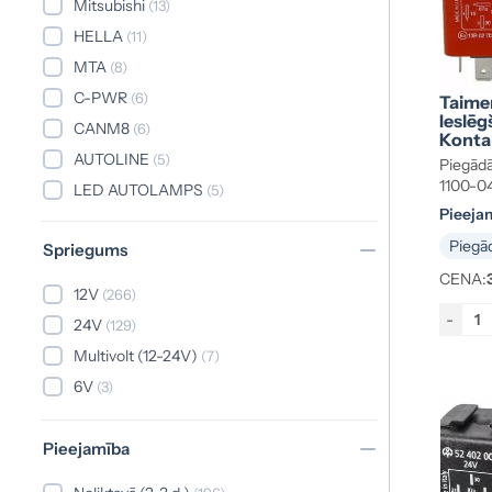
Mitsubishi
(13)
HELLA
(11)
MTA
(8)
C-PWR
(6)
Taimer
Ieslēg
CANM8
(6)
Konta
AUTOLINE
(5)
Piegādā
1100-0
LED AUTOLAMPS
(5)
Pieeja
Nagares
(5)
Piegād
Spriegums
BL
(3)
CENA:
Lucas
(2)
12V
(266)
DHC
(1)
-
24V
(129)
Hitachi
(1)
Multivolt (12-24V)
(7)
MERIT
(1)
6V
(3)
Pierburg
(1)
SIROCO
(1)
Pieejamība
STRANDS
(1)