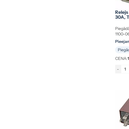
Relejs
30A, 
Piegādā
1100-0
Pieeja
Piegād
CENA:
-