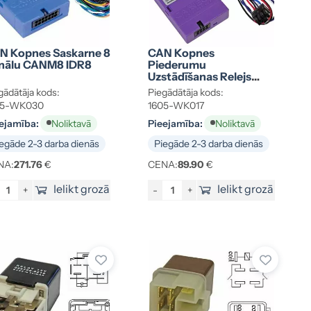
N Kopnes Saskarne 8
CAN Kopnes
nālu CANM8 IDR8
Piederumu
Uzstādīšanas Relejs
Cannect Park One
gādātāja kods:
Piegādātāja kods:
05-WK030
1605-WK017
ejamība:
Pieejamība:
Noliktavā
Noliktavā
egāde 2-3 darba dienās
Piegāde 2-3 darba dienās
NA:
271.76
€
CENA:
89.90
€
Ielikt grozā
Ielikt grozā
+
-
+