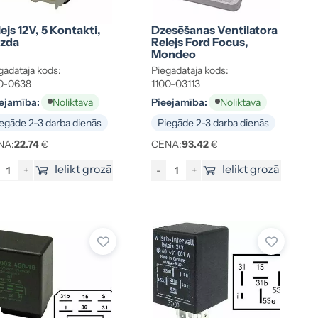
ejs 12V, 5 Kontakti,
Dzesēšanas Ventilatora
zda
Relejs Ford Focus,
Mondeo
gādātāja kods:
Piegādātāja kods:
0-0638
1100-03113
ejamība:
Pieejamība:
Noliktavā
Noliktavā
egāde 2-3 darba dienās
Piegāde 2-3 darba dienās
NA:
22.74
€
CENA:
93.42
€
Ielikt grozā
Ielikt grozā
+
-
+