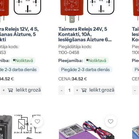
a Relejs 12V, 4 S,
Taimera Relejs 24V, 5
Tai
šanas Aizture, 5
Kontakti, 10A,
Ies
kti
Ieslēgšanas Aizture 60
Ko
Sek.
tāja kods:
Piegādātāja kods:
Pie
453
1100-0458
110
mība:
Pieejamība:
Pie
Noliktavā
Noliktavā
e 2-3 darba dienās
Piegāde 2-3 darba dienās
Pi
34.52
€
CENA:
34.52
€
CE
Ielikt grozā
Ielikt grozā
+
-
+
-