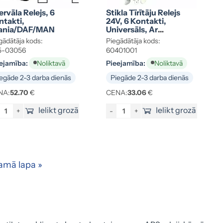
ervāla Relejs, 6
Stikla Tīrītāju Relejs
ntakti,
24V, 6 Kontakti,
ania/DAF/MAN
Universāls, Ar
Kronšteinu
gādātāja kods:
Piegādātāja kods:
5-03056
60401001
ejamība:
Pieejamība:
Noliktavā
Noliktavā
egāde 2-3 darba dienās
Piegāde 2-3 darba dienās
NA:
52.70
€
CENA:
33.06
€
Ielikt grozā
Ielikt grozā
+
-
+
amā lapa »