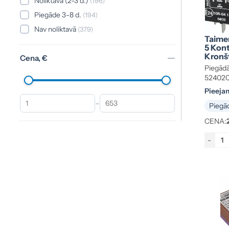
Noliktavā (2-3 d.)
(196)
TE
(1)
Piegāde 3-8 d.
(194)
WERHLE
(1)
Nav noliktavā
(379)
Rādīt vairāk (10)
Taimer
5 Kon
Kronš
Cena, €
Piegādā
52402
Pieeja
-
Piegād
CENA:
-