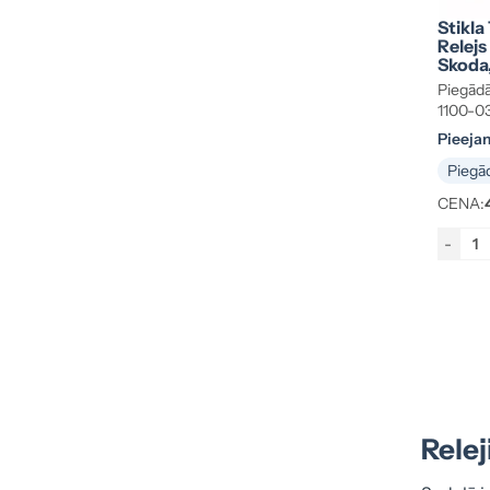
Stikla 
Relejs
Skoda
Piegādā
1100-0
Pieeja
Piegād
CENA:
-
Relej