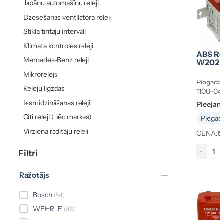
Japāņu automašīnu releji
Dzesēšanas ventilatora releji
Stikla tīrītāju intervāli
Klimata kontroles releji
ABS R
Mercedes-Benz releji
W202 
Mikrorelejs
Piegādā
Releju ligzdas
1100-0
Iesmidzināšanas releji
Pieeja
Citi releji (pēc markas)
Piegād
Virziena rādītāju releji
CENA:
-
Filtri
Ražotājs
Bosch
(54)
WEHRLE
(49)