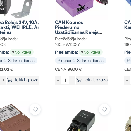
a Relejs 24V, 10A,
CAN Kopnes
CA
takti, WEHRLE, Ar
Piederumu
Ka
teinu
Uzstādīšanas Relejs
Cannect Park One (R)
tāja kods:
Piegādātāja kods:
Pie
003
1605-WK037
16
mība:
Pieejamība:
Pie
Noliktavā
Noliktavā
e 2-3 darba dienās
Piegāde 2-3 darba dienās
Pi
22.02
€
CENA:
96.10
€
CE
Ielikt grozā
Ielikt grozā
+
-
+
-