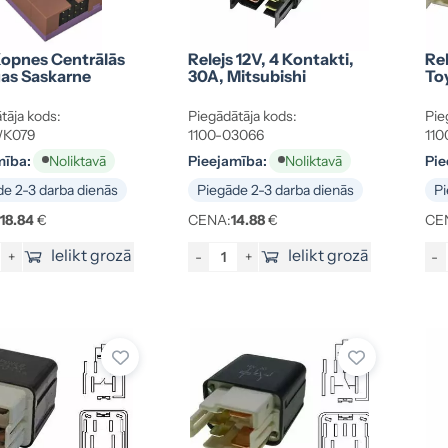
opnes Centrālās
Relejs 12V, 4 Kontakti,
Rel
gas Saskarne
30A, Mitsubishi
To
tāja kods:
Piegādātāja kods:
Pie
WK079
1100-03066
110
mība:
Pieejamība:
Pie
Noliktavā
Noliktavā
e 2-3 darba dienās
Piegāde 2-3 darba dienās
Pi
118.84
€
CENA:
14.88
€
CE
Ielikt grozā
Ielikt grozā
+
-
+
-