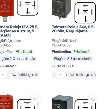
mera Relejs 12V, 25 S,
Taimera Relejs 24V, 0,5-
lēgšanas Aizture, 5
20 Min, Regulējams
ntakti
gādātāja kods:
Piegādātāja kods:
0-0455
1100-03059
ejamība:
Pieejamība:
Noliktavā
Noliktavā
egāde 2-3 darba dienās
Piegāde 2-3 darba dienās
NA:
34.52
€
CENA:
50.22
€
Ielikt grozā
Ielikt grozā
+
-
+