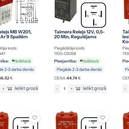
elejs MB W201,
Taimera Relejs 12V, 0,5-
Tai
Ar 9 Spailēm
20 Min, Regulējams
Ies
Ko
tāja kods:
Piegādātāja kods:
Pie
447
1100-03058
110
mība:
Pieejamība:
Pie
Noliktavā
Noliktavā
e 2-3 darba dienās
Piegāde 2-3 darba dienās
Pi
56.52
€
CENA:
44.74
€
CE
Ielikt grozā
Ielikt grozā
+
-
+
-