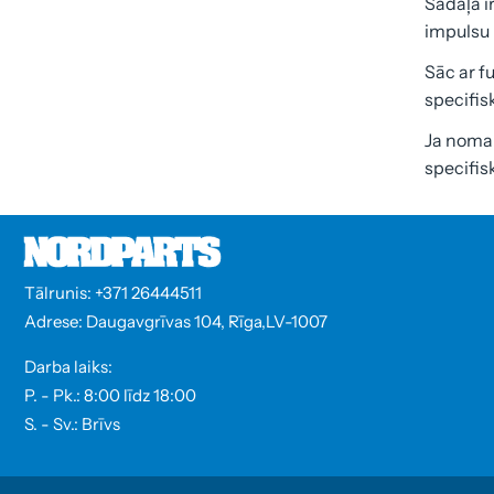
Sadaļā i
impulsu 
Sāc ar f
specifis
Ja nomain
specifis
Tālrunis: +371 26444511
Adrese: Daugavgrīvas 104, Rīga,LV-1007
Darba laiks:
P. - Pk.: 8:00 līdz 18:00
S. - Sv.: Brīvs