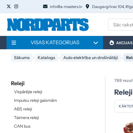
info@a-masters.lv
Daugavgrīvas 104, Rīg
VISAS KATEGORIJAS
AKCIJAS
Sākums
Katalogs
Auto elektrība un drošinātāji
Rel
769 rezul
Releji
Releji
Vispārējie releji
Impulsu releji gaismām
KĀRTOT
ABS releji
Taimera releji
CAN bus