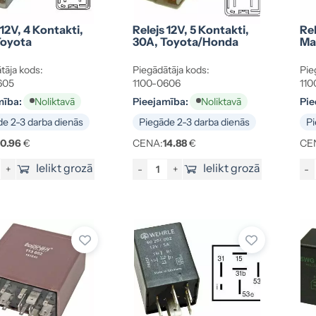
 12V, 4 Kontakti,
Relejs 12V, 5 Kontakti,
Rel
Toyota
30A, Toyota/Honda
Ma
tāja kods:
Piegādātāja kods:
Pie
605
1100-0606
110
mība:
Pieejamība:
Pie
Noliktavā
Noliktavā
e 2-3 darba dienās
Piegāde 2-3 darba dienās
Pi
10.96
€
CENA:
14.88
€
CE
Ielikt grozā
Ielikt grozā
+
-
+
-