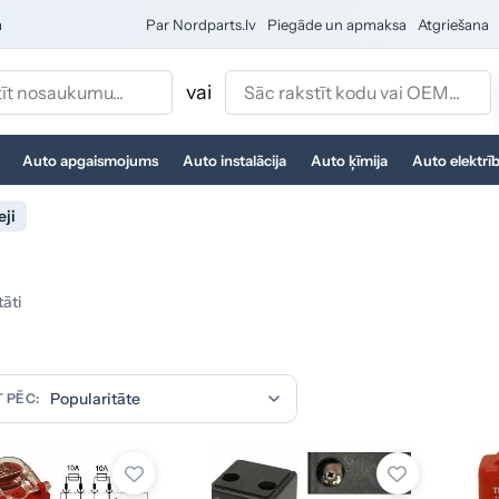
a
Par Nordparts.lv
Piegāde un apmaksa
Atgriešana
vai
Auto apgaismojums
Auto instalācija
Auto ķīmija
Auto elektrī
eji
tāti
 PĒC: