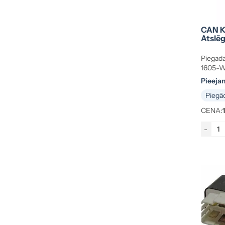
CAN K
Atslē
Piegādā
1605-
Pieeja
Piegād
CENA:
-