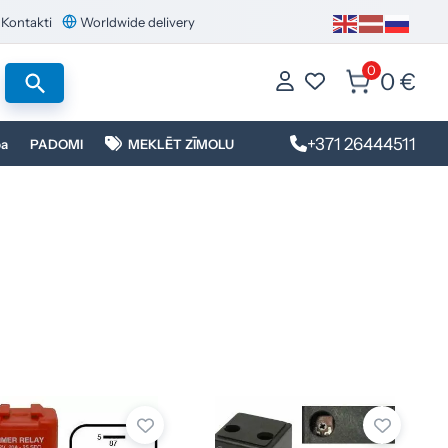
Kontakti
Worldwide delivery
0
0 €
+371 26444511
ba
PADOMI
MEKLĒT ZĪMOLU