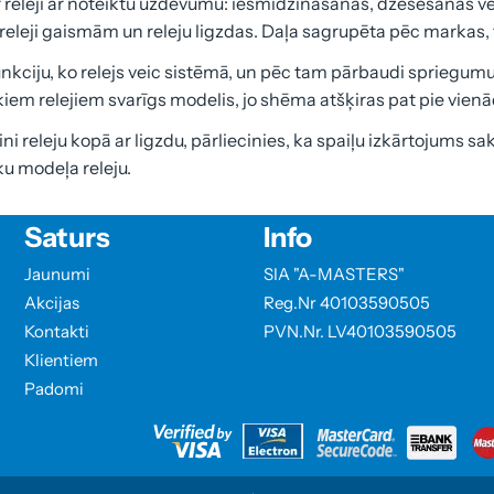
r releji ar noteiktu uzdevumu: iesmidzināšanas, dzesēšanas vent
releji gaismām un releju ligzdas. Daļa sagrupēta pēc markas
unkciju, ko relejs veic sistēmā, un pēc tam pārbaudi spriegumu
kiem relejiem svarīgs modelis, jo shēma atšķiras pat pie vienād
i releju kopā ar ligzdu, pārliecinies, ka spaiļu izkārtojums sak
ku modeļa releju.
Saturs
Info
Jaunumi
SIA "A-MASTERS"
Akcijas
Reg.Nr 40103590505
Kontakti
PVN.Nr. LV40103590505
Klientiem
Padomi