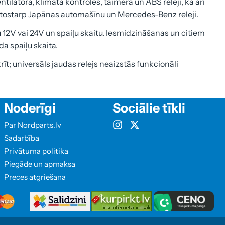
ilatora, klimata kontroles, taimera un ABS releji, kā arī
, tostarp Japānas automašīnu un Mercedes-Benz releji.
 12V vai 24V un spaiļu skaitu. Iesmidzināšanas un citiem
a spaiļu skaita.
rīt; universāls jaudas relejs neaizstās funkcionāli
Noderīgi
Sociālie tīkli
Par Nordparts.lv
Sadarbība
Privātuma politika
Piegāde un apmaksa
Preces atgriešana