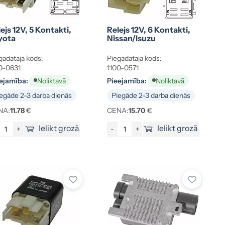
ejs 12V, 5 Kontakti,
Relejs 12V, 6 Kontakti,
yota
Nissan/Isuzu
gādātāja kods:
Piegādātāja kods:
0-0631
1100-0571
ejamība:
Pieejamība:
Noliktavā
Noliktavā
egāde 2-3 darba dienās
Piegāde 2-3 darba dienās
NA:
11.78
€
CENA:
15.70
€
Ielikt grozā
Ielikt grozā
+
-
+