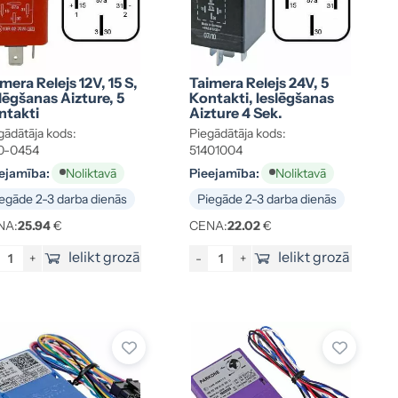
mera Relejs 12V, 15 S,
Taimera Relejs 24V, 5
lēgšanas Aizture, 5
Kontakti, Ieslēgšanas
ntakti
Aizture 4 Sek.
gādātāja kods:
Piegādātāja kods:
0-0454
51401004
ejamība:
Pieejamība:
Noliktavā
Noliktavā
egāde 2-3 darba dienās
Piegāde 2-3 darba dienās
NA:
25.94
€
CENA:
22.02
€
Ielikt grozā
Ielikt grozā
+
-
+