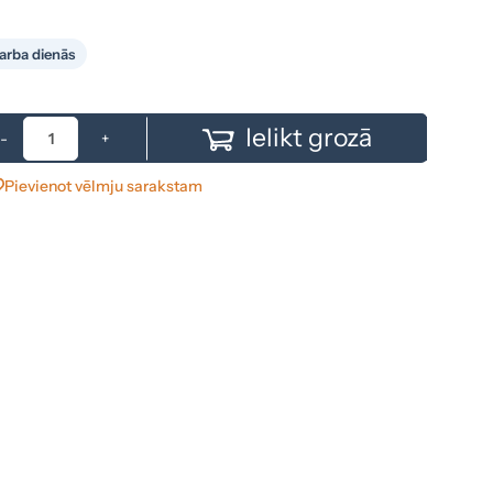
arba dienās
Ielikt grozā
-
+
Pievienot vēlmju sarakstam