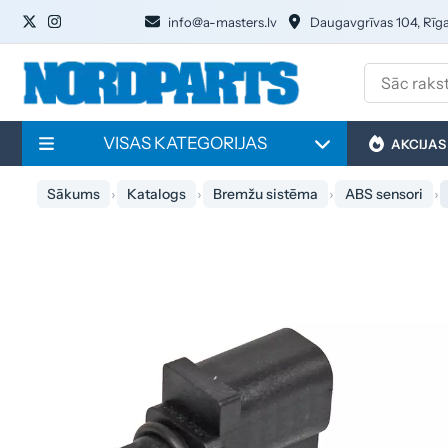
info@a-masters.lv
Daugavgrīvas 104, Rīg
VISAS KATEGORIJAS
AKCIJAS
Sākums
Katalogs
Bremžu sistēma
ABS sensori