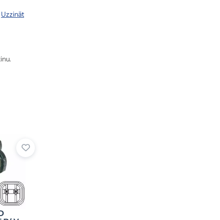
.
Uzzināt
inu.
D