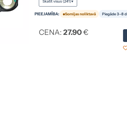
Skatīt visus (241)
▾
PIEEJAMĪBA:
Somijas noliktavā
Piegāde 3–8 d
CENA:
27.90
€