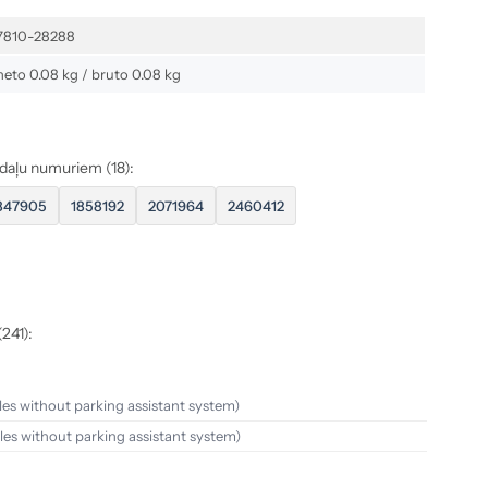
7810-28288
neto 0.08 kg / bruto 0.08 kg
 daļu numuriem (18):
847905
1858192
2071964
2460412
241):
cles without parking assistant system)
cles without parking assistant system)