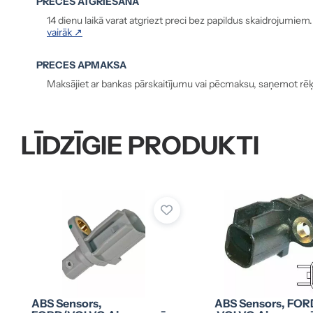
PRECES ATGRIEŠANA
14 dienu laikā varat atgriezt preci bez papildus skaidrojumiem
vairāk ↗
PRECES APMAKSA
Maksājiet ar bankas pārskaitījumu vai pēcmaksu, saņemot rēķ
LĪDZĪGIE PRODUKTI
ABS Sensors,
ABS Sensors, FOR