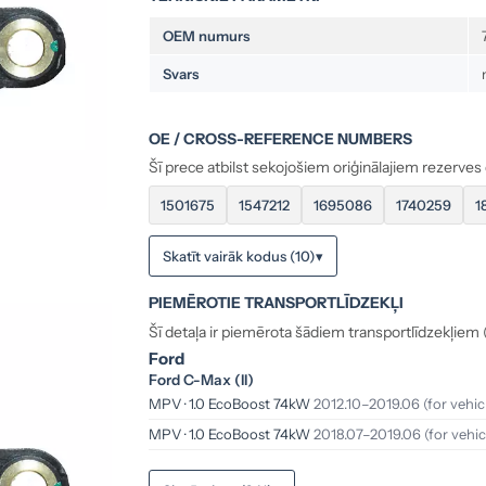
OEM numurs
Svars
OE / CROSS-REFERENCE NUMBERS
Šī prece atbilst sekojošiem oriģinālajiem rezerves
1501675
1547212
1695086
1740259
1
Skatīt vairāk kodus (10)
▾
PIEMĒROTIE TRANSPORTLĪDZEKĻI
Šī detaļa ir piemērota šādiem transportlīdzekļiem (
Ford
Ford C-Max (II)
MPV · 1.0 EcoBoost 74kW
2012.10–2019.06
(for vehi
MPV · 1.0 EcoBoost 74kW
2018.07–2019.06
(for vehi