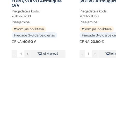
FORD/VOLVO Aizmugurē
,VOLVO Aizmugurē
O/V
Piegādātāja kods:
Piegādātāja kods:
7810-28238
7810-27053
Pieejamība:
Pieejamība:
Somijas noliktavā
Somijas noliktavā
Piegāde 3–8 darba dienās
Piegāde 3–8 darba di
CENA:
40.90
€
CENA:
20.90
€
-
+
-
+
Ielikt grozā
Ieli
Tālrunis: +371 26444511
Adrese: Daugavgrīvas 104, Rīga,LV-1007
Darba laiks:
P. - Pk.: 8:00 līdz 18:00