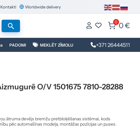
Kontakti
Worldwide delivery
0
0 €
+371 26444511
ba
PADOMI
MEKLĒT ZĪMOLU
izmugurē O/V 1501675 7810-28288
u ātruma devējs bremžu pretbloķēšanas sistēmai, kods
amību pēc automašīnas modeļa, montāžas pozīcijas un puses.