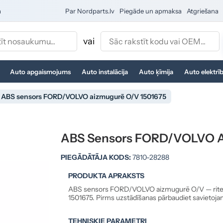
a
Par Nordparts.lv
Piegāde un apmaksa
Atgriešana
vai
Auto apgaismojums
Auto instalācija
Auto ķīmija
Auto elektrī
ABS sensors FORD/VOLVO aizmugurē O/V 1501675
ABS Sensors FORD/VOLVO A
PIEGĀDĀTĀJA KODS:
7810-28288
PRODUKTA APRAKSTS
ABS sensors FORD/VOLVO aizmugurē O/V — riteņ
1501675. Pirms uzstādīšanas pārbaudiet savietoj
TEHNISKIE PARAMETRI