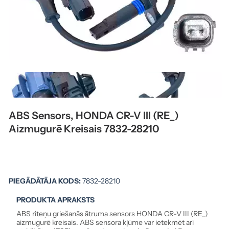
ABS Sensors, HONDA CR-V III (RE_)
Aizmugurē Kreisais 7832-28210
PIEGĀDĀTĀJA KODS:
7832-28210
PRODUKTA APRAKSTS
ABS riteņu griešanās ātruma sensors HONDA CR-V III (RE_)
aizmugurē kreisais. ABS sensora kļūme var ietekmēt arī