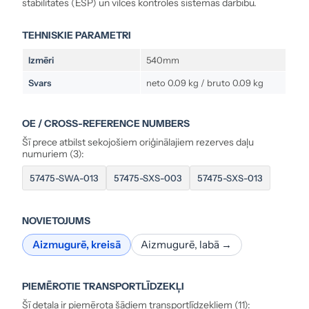
stabilitātes (ESP) un vilces kontroles sistēmas darbību.
TEHNISKIE PARAMETRI
Izmēri
540mm
Svars
neto 0.09 kg / bruto 0.09 kg
OE / CROSS-REFERENCE NUMBERS
Šī prece atbilst sekojošiem oriģinālajiem rezerves daļu
numuriem (3):
57475-SWA-013
57475-SXS-003
57475-SXS-013
NOVIETOJUMS
Aizmugurē, kreisā
Aizmugurē, labā →
PIEMĒROTIE TRANSPORTLĪDZEKĻI
Šī detaļa ir piemērota šādiem transportlīdzekļiem (11):