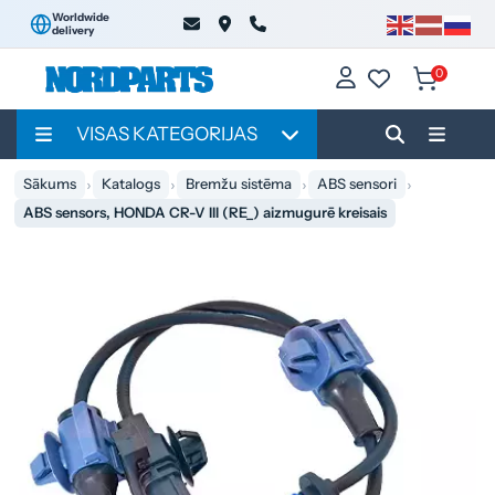
Worldwide
delivery
0
VISAS KATEGORIJAS
Sākums
Katalogs
Bremžu sistēma
ABS sensori
ABS sensors, HONDA CR-V III (RE_) aizmugurē kreisais