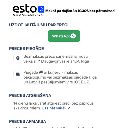
Maksā pa daļām 3 x
10.30
€ bez pārmaksas!
UZDOT JAUTĀJUMU PAR PRECI
WhatsApp
PRECES PIEGĀDE
Bezmaksas preču saņemšana mūsu
veikalā 📍 Daugavgrīvas iela 104, Rīga.
Piegāde 🚚 ar kurjeru - maksas
pakalpojums vai bezmaksas piegāde Rīgā
un Latvijā pasūtījumiem virs 100 EUR.
PRECES ATGRIEŠANA
14 dienu laikā varat atgriezt preci bez papildus
skaidrojumiem.
Uzzināt vairāk ↗
PRECES APMAKSA