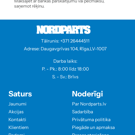
Maksājiet ar bankas pārskaitījumu vai pēcmaksu,
saņemot rēķinu.
Tālrunis: +371 26444511
Adrese: Daugavgrīvas 104, Rīga,LV-1007
Darba laiks:
P. - Pk.: 8:00 līdz 18:00
S. - Sv.: Brīvs
Saturs
Noderīgi
Jaunumi
Par Nordparts.lv
Akcijas
Sadarbība
Kontakti
Privātuma politika
Klientiem
Piegāde un apmaksa