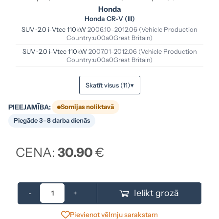
Honda
Honda CR-V (III)
SUV · 2.0 i-Vtec 110kW
2006.10–2012.06
(Vehicle Production
Country:u00a0Great Britain)
SUV · 2.0 i-Vtec 110kW
2007.01–2012.06
(Vehicle Production
Country:u00a0Great Britain)
Skatīt visus (11)
▾
PIEEJAMĪBA:
Somijas noliktavā
Piegāde 3–8 darba dienās
CENA:
30.90
€
Ielikt grozā
-
+
Pievienot vēlmju sarakstam