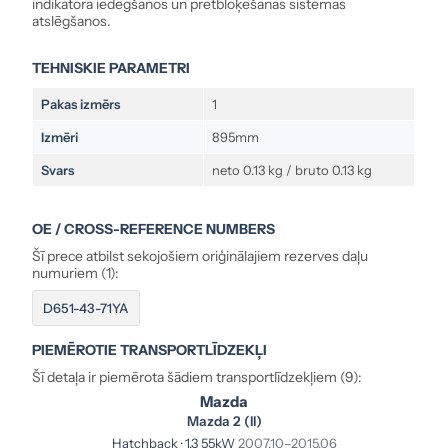
indikatora iedegšanos un pretbloķēšanas sistēmas
atslēgšanos.
TEHNISKIE PARAMETRI
Pakas izmērs
1
Izmēri
895mm
Svars
neto 0.13 kg / bruto 0.13 kg
OE / CROSS-REFERENCE NUMBERS
Šī prece atbilst sekojošiem oriģinālajiem rezerves daļu
numuriem (1):
D651-43-71YA
PIEMĒROTIE TRANSPORTLĪDZEKĻI
Šī detaļa ir piemērota šādiem transportlīdzekļiem (9):
Mazda
Mazda 2 (II)
Hatchback · 1.3 55kW
2007.10–2015.06