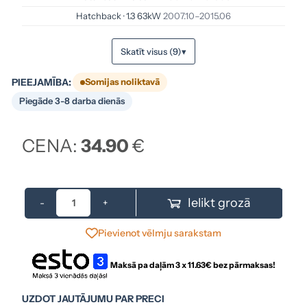
Hatchback · 1.3 63kW
2007.10–2015.06
Skatīt visus (9)
▾
PIEEJAMĪBA:
Somijas noliktavā
Piegāde 3-8 darba dienās
CENA:
34.90
€
Ielikt grozā
-
+
Pievienot vēlmju sarakstam
Maksā pa daļām 3 x
11.63
€ bez pārmaksas!
UZDOT JAUTĀJUMU PAR PRECI