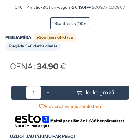
240 T 4matic · Station wagon · 2.6 130kW
2003.07–2009.07
Skatīt visus (19)
▾
PIEEJAMĪBA:
Somijas noliktavā
Piegāde 3–8 darba dienās
CENA:
34.90
€
Ielikt grozā
-
+
Pievienot vēlmju sarakstam
Maksā pa daļām 3 x
11.63
€ bez pārmaksas!
UZDOT JAUTĀJUMU PAR PRECI