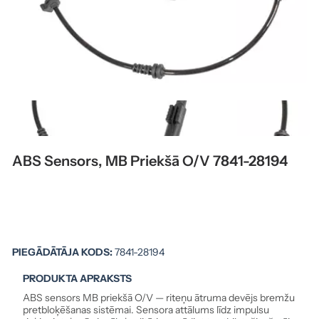
ABS Sensors, MB Priekšā O/V 7841-28194
PIEGĀDĀTĀJA KODS:
7841-28194
PRODUKTA APRAKSTS
ABS sensors MB priekšā O/V — riteņu ātruma devējs bremžu
pretbloķēšanas sistēmai. Sensora attālums līdz impulsu