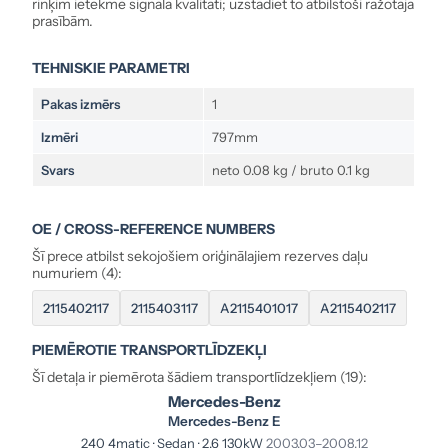
rinķim ietekmē signāla kvalitāti; uzstādiet to atbilstoši ražotāja
prasībām.
TEHNISKIE PARAMETRI
Pakas izmērs
1
Izmēri
797mm
Svars
neto 0.08 kg / bruto 0.1 kg
OE / CROSS-REFERENCE NUMBERS
Šī prece atbilst sekojošiem oriģinālajiem rezerves daļu
numuriem (4):
2115402117
2115403117
A2115401017
A2115402117
PIEMĒROTIE TRANSPORTLĪDZEKĻI
Šī detaļa ir piemērota šādiem transportlīdzekļiem (19):
Mercedes-Benz
Mercedes-Benz E
240 4matic · Sedan · 2.6 130kW
2003.03–2008.12