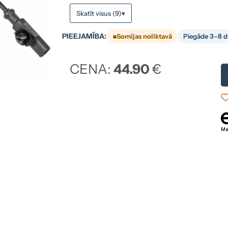
Skatīt visus (9)
▾
PIEEJAMĪBA:
Somijas noliktavā
Piegāde 3–8 d
CENA:
44.90
€