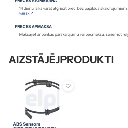
PRECES ATGRIEŠANA
14 dienu laikā varat atgriezt preci bez papildus skaidrojumiem
vairāk ↗
PRECES APMAKSA
Maksājiet ar bankas pārskaitījumu vai pēcmaksu, saņemot rēķ
AIZSTĀJĒJPRODUKTI
ABS Sensors