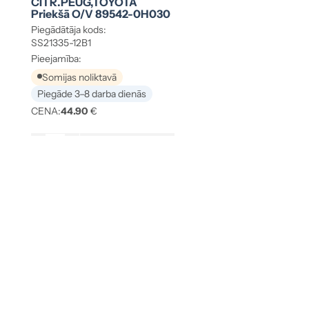
CITR.PEUG,TOYOTA
Priekšā O/V 89542-0H030
Piegādātāja kods:
SS21335-12B1
Pieejamība:
Somijas noliktavā
Piegāde 3–8 darba dienās
CENA:
44.90
€
-
+
Ielikt grozā
LĪDZĪGIE PRODUKTI