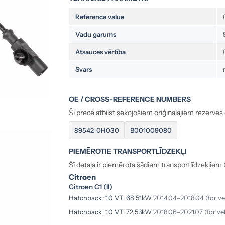
Reference value
Vadu garums
Atsauces vērtība
Svars
OE / CROSS-REFERENCE NUMBERS
Šī prece atbilst sekojošiem oriģinālajiem rezerve
89542-0H030
B001009080
PIEMĒROTIE TRANSPORTLĪDZEKĻI
Šī detaļa ir piemērota šādiem transportlīdzekļiem 
Citroen
Citroen C1 (II)
Hatchback · 1.0 VTi 68 51kW
2014.04–2018.04
(for v
Hatchback · 1.0 VTi 72 53kW
2018.06–2021.07
(for ve