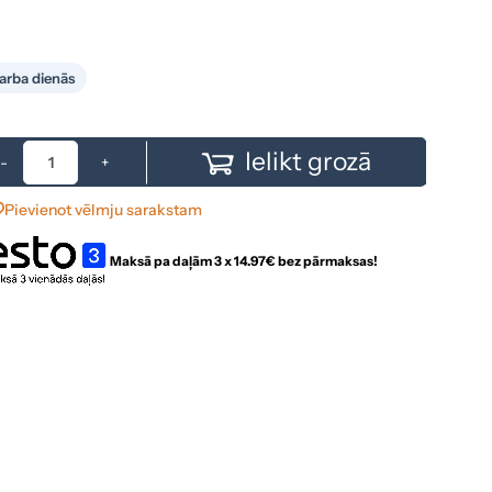
arba dienās
Ielikt grozā
-
+
Pievienot vēlmju sarakstam
Maksā pa daļām 3 x
14.97
€ bez pārmaksas!