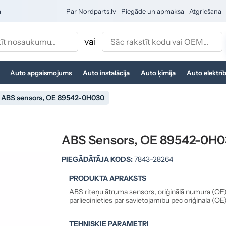
a
Par Nordparts.lv
Piegāde un apmaksa
Atgriešana
vai
Auto apgaismojums
Auto instalācija
Auto ķīmija
Auto elektrī
ABS sensors, OE 89542-0H030
ABS Sensors, OE 89542-0H0
PIEGĀDĀTĀJA KODS:
7843-28264
PRODUKTA APRAKSTS
ABS riteņu ātruma sensors, oriģinālā numura (OE
pārliecinieties par savietojamību pēc oriģinālā (O
TEHNISKIE PARAMETRI