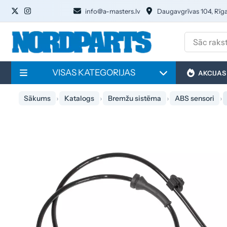
info@a-masters.lv
Daugavgrīvas 104, Rīg
VISAS KATEGORIJAS
AKCIJAS
Sākums
Katalogs
Bremžu sistēma
ABS sensori