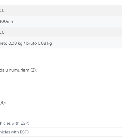
0.0
800mm
0.0
neto 0.08 kg / bruto 0.08 kg
s daļu numuriem (2):
(9):
ehicles with ESP)
hicles with ESP)