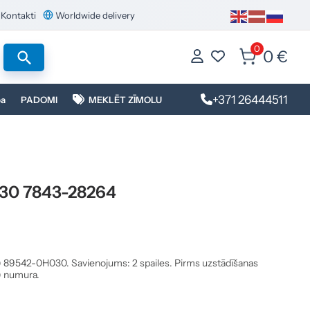
Kontakti
Worldwide delivery
0
0 €
+371 26444511
ba
PADOMI
MEKLĒT ZĪMOLU
30 7843-28264
) 89542-0H030. Savienojums: 2 spailes. Pirms uzstādīšanas
E) numura.