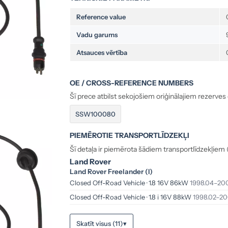
Reference value
Vadu garums
Atsauces vērtība
OE / CROSS-REFERENCE NUMBERS
Šī prece atbilst sekojošiem oriģinālajiem rezerves
SSW100080
PIEMĒROTIE TRANSPORTLĪDZEKĻI
Šī detaļa ir piemērota šādiem transportlīdzekļiem (
Land Rover
Land Rover Freelander (I)
Closed Off-Road Vehicle · 1.8 16V 86kW
1998.04–200
Closed Off-Road Vehicle · 1.8 i 16V 88kW
1998.02–20
Skatīt visus (11)
▾