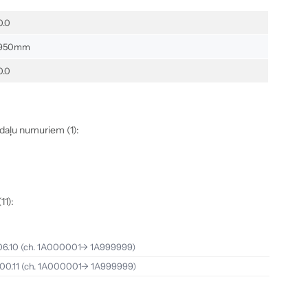
0.0
950mm
0.0
 daļu numuriem (1):
11):
6.10
(ch. 1A000001-> 1A999999)
00.11
(ch. 1A000001-> 1A999999)