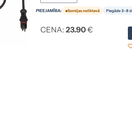
PIEEJAMĪBA:
Somijas noliktavā
Piegāde 3–8 d
CENA:
23.90
€