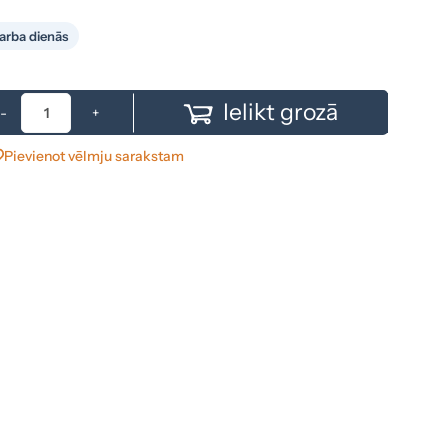
arba dienās
Ielikt grozā
-
+
Pievienot vēlmju sarakstam