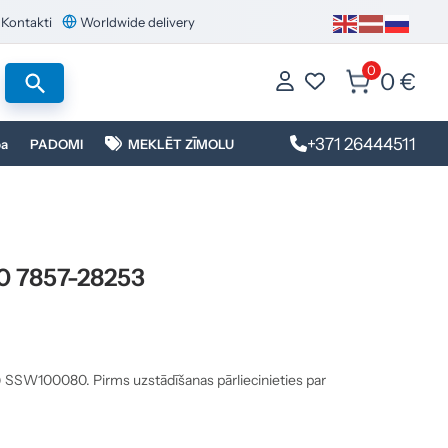
Kontakti
Worldwide delivery
0
0 €
+371 26444511
ba
PADOMI
MEKLĒT ZĪMOLU
0 7857-28253
) SSW100080. Pirms uzstādīšanas pārliecinieties par