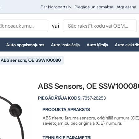
a
Par Nordparts.lv
Piegāde un apmaksa
Atgriešana
vai
Auto apgaismojums
Auto instalācija
Auto ķīmija
Auto elektrī
ABS sensors, OE SSW100080
ABS Sensors, OE SSW10008
PIEGĀDĀTĀJA KODS:
7857-28253
PRODUKTA APRAKSTS
ABS riteņu ātruma sensors, oriģinālā numura (OE
savietojamību pēc oriģinālā (OE) numura.
TEHNISKIE PARAMETRI