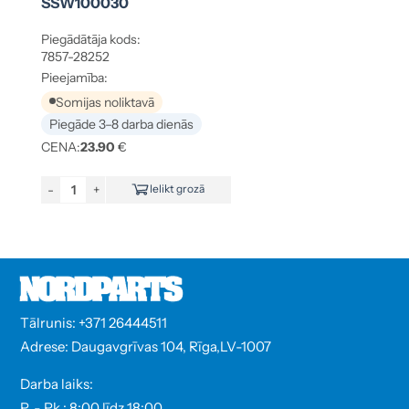
SSW100030
Piegādātāja kods:
7857-28252
Pieejamība:
Somijas noliktavā
Piegāde 3–8 darba dienās
CENA:
23.90
€
-
+
Ielikt grozā
Tālrunis: +371 26444511
Adrese: Daugavgrīvas 104, Rīga,LV-1007
Darba laiks:
P. - Pk.: 8:00 līdz 18:00