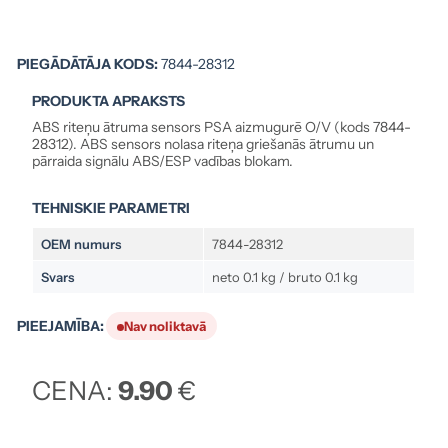
PIEGĀDĀTĀJA KODS:
7844-28312
PRODUKTA APRAKSTS
ABS riteņu ātruma sensors PSA aizmugurē O/V (kods 7844-
28312). ABS sensors nolasa riteņa griešanās ātrumu un
pārraida signālu ABS/ESP vadības blokam.
TEHNISKIE PARAMETRI
OEM numurs
7844-28312
Svars
neto 0.1 kg / bruto 0.1 kg
PIEEJAMĪBA:
Nav noliktavā
CENA:
9.90
€