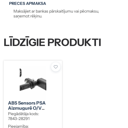
PRECES APMAKSA
Maksājiet ar bankas pārskaitījumu vai pēcmaksu,
saņemot rēķinu.
LĪDZĪGIE PRODUKTI
ABS Sensors PSA
Aizmugurē O/V
9809926580
Piegādātāja kods:
7843-28291
Pieejamība: