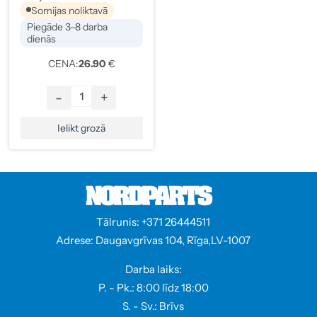
Somijas noliktavā
Piegāde 3–8 darba
dienās
CENA:
26.90
€
-
+
Ielikt grozā
Tālrunis: +371 26444511
Adrese: Daugavgrīvas 104, Rīga,LV-1007
Darba laiks:
P. - Pk.: 8:00 līdz 18:00
S. - Sv.: Brīvs