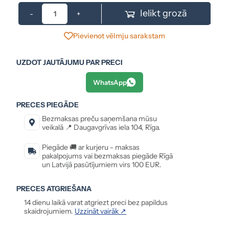
Ielikt grozā
-
+
Pievienot vēlmju sarakstam
UZDOT JAUTĀJUMU PAR PRECI
WhatsApp
PRECES PIEGĀDE
Bezmaksas preču saņemšana mūsu
veikalā 📍 Daugavgrīvas iela 104, Rīga.
Piegāde 🚚 ar kurjeru - maksas
pakalpojums vai bezmaksas piegāde Rīgā
un Latvijā pasūtījumiem virs 100 EUR.
PRECES ATGRIEŠANA
14 dienu laikā varat atgriezt preci bez papildus
skaidrojumiem.
Uzzināt vairāk ↗